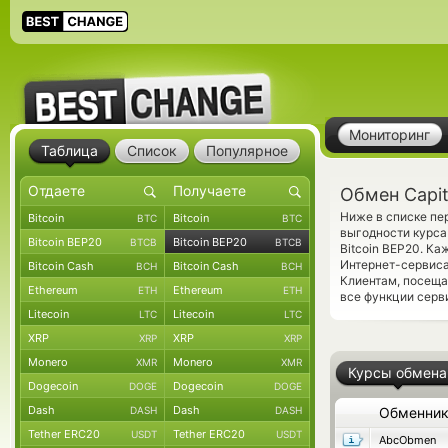
Мониторинг
Таблица
Список
Популярное
Обмен Capit
Ниже в списке пер
Bitcoin
Bitcoin
BTC
BTC
выгодности курса
Bitcoin BEP20
Bitcoin BEP20
BTCB
BTCB
Bitcoin BEP20. К
Интернет-сервиса
Bitcoin Cash
Bitcoin Cash
BCH
BCH
Клиентам, посещ
Ethereum
Ethereum
ETH
ETH
все функции серви
Litecoin
Litecoin
LTC
LTC
XRP
XRP
XRP
XRP
Monero
Monero
XMR
XMR
Курсы обмена
Dogecoin
Dogecoin
DOGE
DOGE
Dash
Dash
DASH
DASH
Обменни
Tether ERC20
Tether ERC20
USDT
USDT
AbcObmen