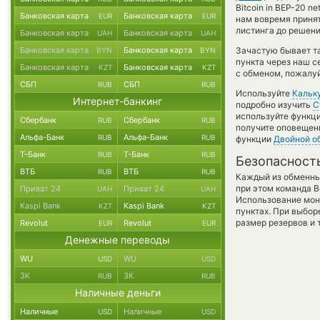
Bitcoin in BEP-20 
Банковская карта
Банковская карта
EUR
EUR
нам вовремя принят
листинга до решен
Банковская карта
Банковская карта
UAH
UAH
Банковская карта
Банковская карта
Зачастую бывает т
BYN
BYN
пункта через наш с
Банковская карта
Банковская карта
KZT
KZT
с обменом, пожалуй
СБП
СБП
RUB
RUB
Используйте
Кальк
Интернет-банкинг
подробно изучить
С
используйте функ
Сбербанк
Сбербанк
RUB
RUB
получите оповещени
Альфа-Банк
Альфа-Банк
RUB
RUB
функции
Двойной о
Т-Банк
Т-Банк
RUB
RUB
Безопасност
ВТБ
ВТБ
RUB
RUB
Каждый из обменны
при этом команда 
Приват 24
Приват 24
UAH
UAH
Использование мон
Kaspi Bank
Kaspi Bank
KZT
KZT
пунктах. При выбор
размер резервов и 
Revolut
Revolut
EUR
EUR
Денежные переводы
WU
WU
USD
USD
ЗК
ЗК
RUB
RUB
Наличные деньги
Наличные
Наличные
USD
USD