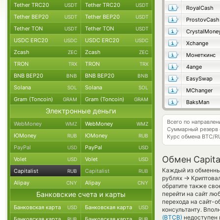
Tether TRC20
Tether TRC20
USDT
USDT
RoyalCash
Tether BEP20
Tether BEP20
USDT
USDT
ProstovCash
Tether TON
Tether TON
USDT
USDT
CrystalMone
USDC ERC20
USDC ERC20
USDC
USDC
Xchange
Zcash
Zcash
ZEC
ZEC
Монеткинс
TRON
TRON
TRX
TRX
4ange
BNB BEP20
BNB BEP20
BNB
BNB
EasySwap
Solana
Solana
SOL
SOL
MChanger
Gram (Toncoin)
Gram (Toncoin)
GRAM
GRAM
BaksMan
Электронные деньги
Всего по направлен
WebMoney
WebMoney
WMZ
WMZ
Суммарный резерв
ЮMoney
ЮMoney
RUB
RUB
Курс обмена
BTC/R
PayPal
PayPal
USD
USD
Обмен Capital
Volet
Volet
USD
USD
Каждый из обменных
Capitalist
Capitalist
RUB
RUB
→
рублях
Криптовал
Alipay
Alipay
CNY
CNY
обратите также сво
Банковские счета и карты
перейти на сайт лю
перехода на сайт-о
Банковская карта
Банковская карта
USD
USD
консультанту. Впол
(BTCB)
недоступен и
Банковская карта
Банковская карта
RUB
RUB