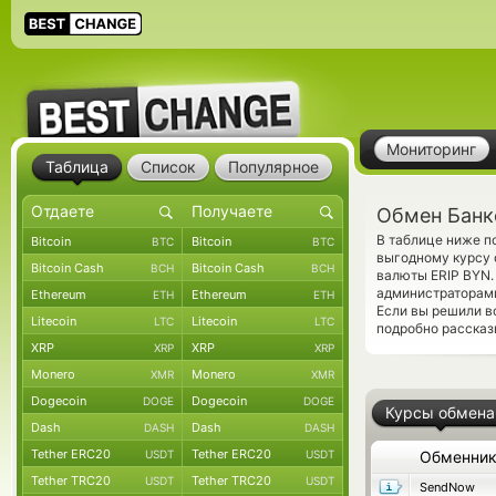
Мониторинг
Таблица
Список
Популярное
Обмен Банк
В таблице ниже п
Bitcoin
Bitcoin
BTC
BTC
выгодному курсу 
Bitcoin Cash
Bitcoin Cash
BCH
BCH
валюты ERIP BYN.
администраторам
Ethereum
Ethereum
ETH
ETH
Если вы решили в
Litecoin
Litecoin
LTC
LTC
подробно рассказ
XRP
XRP
XRP
XRP
Monero
Monero
XMR
XMR
Dogecoin
Dogecoin
DOGE
DOGE
Курсы обмена
Dash
Dash
DASH
DASH
Tether ERC20
Tether ERC20
USDT
USDT
Обменни
Tether TRC20
Tether TRC20
USDT
USDT
SendNow