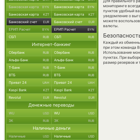
Для правильного ра
мониторинге всегд
Банковская карта
Банковская карта
BYN
BYN
пунктов удобный ва
Банковская карта
Банковская карта
KZT
KZT
уведомление о выго
можете воспользо
Банковский счет
Банковский счет
EUR
EUR
валюты.
ЕРИП Расчет
ЕРИП Расчет
BYN
BYN
Безопасност
СБП
СБП
RUB
RUB
Каждый из обменны
Интернет-банкинг
при этом команда 
Использование мон
Сбербанк
Сбербанк
RUB
RUB
пунктах. При выбор
Альфа-Банк
Альфа-Банк
RUB
RUB
размер резервов и 
Т-Банк
Т-Банк
RUB
RUB
ВТБ
ВТБ
RUB
RUB
Приват 24
Приват 24
UAH
UAH
Kaspi Bank
Kaspi Bank
KZT
KZT
Revolut
Revolut
EUR
EUR
Денежные переводы
WU
WU
USD
USD
ЗК
ЗК
RUB
RUB
Наличные деньги
Наличные
Наличные
USD
USD