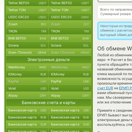
Tether BEP20
Tether BEP20
USDT
USDT
Всего по направле
Tether TON
Tether TON
USDT
USDT
Суммарный резерв
USDC ERC20
USDC ERC20
USDC
USDC
Zcash
Zcash
ZEC
ZEC
Некоторые из пред
обменов с расчето
TRON
TRON
TRX
TRX
выгодный обмен дл
BNB BEP20
BNB BEP20
BNB
BNB
Solana
Solana
SOL
SOL
Об обмене Wi
Gram (Toncoin)
Gram (Toncoin)
GRAM
GRAM
Любой из обменнико
Электронные деньги
→
евро
Расчет в бе
пункта обращайте т
WebMoney
WebMoney
WMZ
WMZ
названий обменнико
клика мышкой по по
ЮMoney
ЮMoney
RUB
RUB
возможность осущес
PayPal
PayPal
USD
USD
произошли временн
счет EUR
на
ЕРИП Р
Volet
Volet
USD
USD
вами обменный пункт
Alipay
Alipay
CNY
CNY
нам. Мы своевреме
Банковские счета и карты
или же отключение 
Банковская карта
Банковская карта
Примите к сведению
USD
USD
ЕРИП бывают выгодн
Банковская карта
Банковская карта
RUB
RUB
электронные деньги
Банковская карта
Банковская карта
воспользуйтесь спе
EUR
EUR
Банковская карта
Банковская карта
UAH
UAH