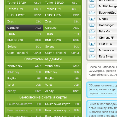
AbcObmen
Tether BEP20
Tether BEP20
USDT
USDT
MultiXchang
Tether TON
Tether TON
USDT
USDT
USDC ERC20
USDC ERC20
USDC
USDC
Kingex
Zcash
Zcash
ZEC
ZEC
UAchanger
Cardano
Cardano
ADA
ADA
BaksMan
TRON
TRON
TRX
TRX
ObmenoFF
BNB BEP20
BNB BEP20
BNB
BNB
First-BTC
Solana
Solana
SOL
SOL
Монеткинс
Gram (Toncoin)
Gram (Toncoin)
GRAM
GRAM
EasySwap
Электронные деньги
WebMoney
WebMoney
WMZ
WMZ
Всего по направлен
Суммарный резерв
ЮMoney
ЮMoney
RUB
RUB
Курс обмена
USD/A
PayPal
PayPal
USD
USD
Volet
Volet
USD
USD
Обмены наличных с
фиксирования курс
Alipay
Alipay
CNY
CNY
сервисом в электр
Банковские счета и карты
Банковская карта
Банковская карта
В целях противоде
USD
USD
обменные пункты п
Банковская карта
Банковская карта
RUB
RUB
В случае если тра
обменную операци
Банковская карта
Банковская карта
EUR
EUR