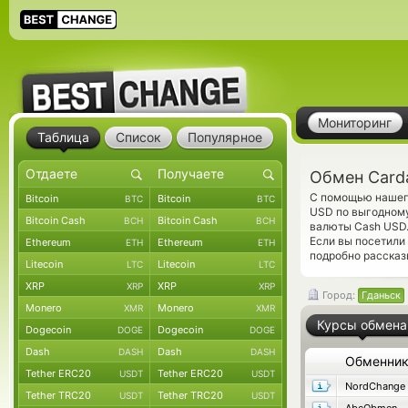
Мониторинг
Таблица
Список
Популярное
Обмен Card
С помощью нашего
Bitcoin
Bitcoin
BTC
BTC
USD по выгодному
Bitcoin Cash
Bitcoin Cash
BCH
BCH
валюты Cash USD.
Если вы посетили
Ethereum
Ethereum
ETH
ETH
подробно рассказ
Litecoin
Litecoin
LTC
LTC
XRP
XRP
XRP
XRP
Город:
Гданьск
Monero
Monero
XMR
XMR
Курсы обмена
Dogecoin
Dogecoin
DOGE
DOGE
Dash
Dash
DASH
DASH
Обменни
Tether ERC20
Tether ERC20
USDT
USDT
NordChange
Tether TRC20
Tether TRC20
USDT
USDT