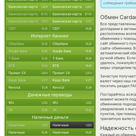
соблюдения требов
Банковская карта
Банковская карта
UAH
UAH
Банковская карта
Банковская карта
BYN
BYN
Обмен Cardan
Банковская карта
Банковская карта
KZT
KZT
Все представленны
СБП
СБП
долларами в автом
RUB
RUB
расположены возле 
Интернет-банкинг
обменника с помощ
сайт обменного пун
Сбербанк
Сбербанк
RUB
RUB
сайта-обменника. В
Альфа-Банк
Альфа-Банк
RUB
RUB
автоматический о
ручной обмен. Если 
Т-Банк
Т-Банк
RUB
RUB
удалось, пожалуйс
ВТБ
ВТБ
RUB
RUB
меры: определим пр
Приват 24
Приват 24
UAH
UAH
Зачастую получаетс
Kaspi Bank
Kaspi Bank
KZT
KZT
валют через наш се
посетить раздел FA
Revolut
Revolut
EUR
EUR
Денежные переводы
Постарайтесь всег
момент можете под
WU
WU
USD
USD
обменников подходя
уведомление о выго
ЗК
ЗК
RUB
RUB
пунктов, при помо
Наличные деньги
транзитную валюту
Наличные
Наличные
USD
USD
Надежность 
Наличные
Наличные
RUB
RUB
Каждый из обменны