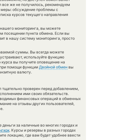
ash все же не получилось, рекомендуем
е меры: обсуждение проблемы с
списка курсов текущего направления
 нашего мониторинга, вы можете
м посещении пункта обмена. Если вы
зит в нашу систему мониторинга, просто
даваемой суммы. Вы всегда можете
е устраивают, используйте функцию
о курса вы получите оповещение на
, при помощи функции
Двойной обмен
вы
анзитную валюту.
л тщательно проверен перед добавлением,
сполнением ими своих обязательств.
оводимых финансовых операций в обменных
имание на отзывы других пользователей,
е.
 деньги за наличные во многих городах и
нгкок
. Курсы и резервы в разных городах
ите локацию, где вам будет удобнее ввести