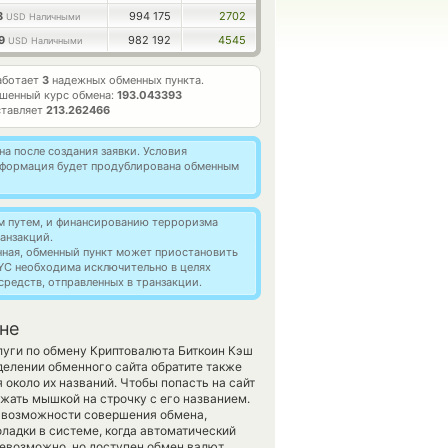
8
994 175
2702
USD Наличными
99
982 192
4545
USD Наличными
аботает
3
надежных обменных пункта.
шенный курс обмена:
193.043393
ставляет
213.262466
а после создания заявки. Условия
информация будет продублирована обменным
м путем, и финансированию терроризма
анзакций.
нная, обменный пункт может приостановить
YC необходима исключительно в целях
редств, отправленных в транзакции.
ане
луги по обмену Криптовалюта Биткоин Кэш
елении обменного сайта обратите также
 около их названий. Чтобы попасть на сайт
жать мышкой на строчку с его названием.
и возможности совершения обмена,
ладки в системе, когда автоматический
евозможно, но доступен обмен валют