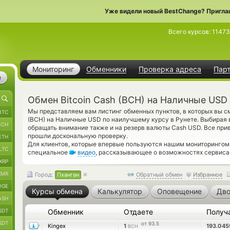
Уже видели новый BestChange? Пригла
Всего курсов:
1147
Мониторинг
Обменники
Проверка адреса
Пар
е
Обмен Bitcoin Cash (BCH) на Наличные USD 
Мы представляем вам листинг обменных пунктов, в которых вы см
BTC
(BCH) на Наличные USD по наилучшему курсу в Рунете. Выбирая
BCH
обращать внимание также и на резерв валюты Cash USD. Все пр
прошли доскональную проверку.
ETH
Для клиентов, которые впервые пользуются нашим мониторингом
LTC
специальное
видео
, рассказывающее о возможностях сервиса
XRP
XMR
Город:
Пханган
Обратный обмен
Избранное
OGE
Курсы обмена
Калькулятор
Оповещение
Дво
ASH
SDT
Обменник
Отдаете
Получ
SDT
от 93.5
Kingex
1
193.04
BCH