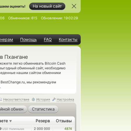
На новый сайт
шаем оценить!
306
Обменников:
615
Обновление:
19:02:29
тнерам
Помощь
FAQ
Контакты
в Пхангане
ожете легко обменивать Bitcoin Cash
 выгодный обменный сайт, необходимо
иведенные нашим сайтом обменники
 BestChange.ru, мы рекомендуем
.
Несоответствие
История
Настройка
йной обмен
Статистика
аете
Резерв
Отзывы
▼
59
2 000 000
4874
USD Наличными