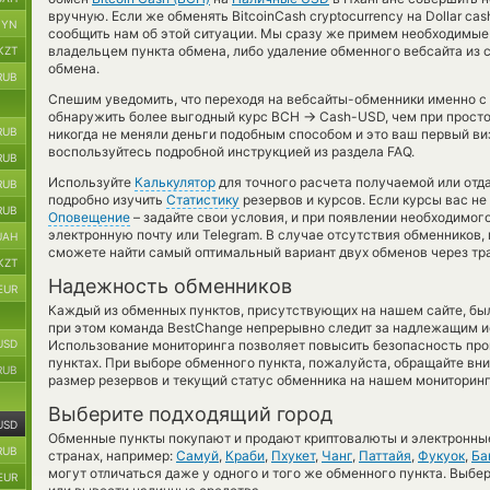
вручную. Если же обменять BitcoinCash cryptocurrency на Dollar c
BYN
сообщить нам об этой ситуации. Мы сразу же примем необходимы
владельцем пункта обмена, либо удаление обменного вебсайта из 
KZT
обмена.
RUB
Спешим уведомить, что переходя на вебсайты-обменники именно с
→
обнаружить более выгодный курс BCH
Cash-USD, чем при просто
RUB
никогда не меняли деньги подобным способом и это ваш первый ви
воспользуйтесь подробной инструкцией из раздела FAQ.
RUB
Используйте
Калькулятор
для точного расчета получаемой или от
RUB
подробно изучить
Статистику
резервов и курсов. Если курсы вас н
RUB
Оповещение
– задайте свои условия, и при появлении необходимог
электронную почту или Telegram. В случае отсутствия обменников
UAH
сможете найти самый оптимальный вариант двух обменов через тр
KZT
Надежность обменников
EUR
Каждый из обменных пунктов, присутствующих на нашем сайте, бы
при этом команда BestChange непрерывно следит за надлежащим и
USD
Использование мониторинга позволяет повысить безопасность пр
пунктах. При выборе обменного пункта, пожалуйста, обращайте вн
RUB
размер резервов и текущий статус обменника на нашем мониторинг
Выберите подходящий город
USD
Обменные пункты покупают и продают криптовалюты и электронные
RUB
странах, например:
Самуй
,
Краби
,
Пхукет
,
Чанг
,
Паттайя
,
Фукуок
,
Ба
могут отличаться даже у одного и того же обменного пункта. Выбер
EUR