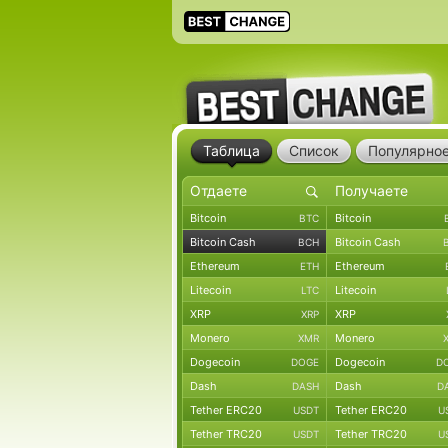
Таблица
Список
Популярно
Bitcoin
Bitcoin
BTC
Bitcoin Cash
Bitcoin Cash
BCH
Ethereum
Ethereum
ETH
Litecoin
Litecoin
LTC
XRP
XRP
XRP
Monero
Monero
XMR
Dogecoin
Dogecoin
DOGE
D
Dash
Dash
DASH
D
Tether ERC20
Tether ERC20
USDT
U
Tether TRC20
Tether TRC20
USDT
U