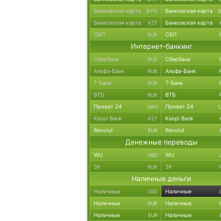
Банковская карта
Банковская карта
BYN
Банковская карта
Банковская карта
KZT
СБП
СБП
RUB
Интернет-банкинг
Сбербанк
Сбербанк
RUB
Альфа-Банк
Альфа-Банк
RUB
Т-Банк
Т-Банк
RUB
ВТБ
ВТБ
RUB
Приват 24
Приват 24
UAH
Kaspi Bank
Kaspi Bank
KZT
Revolut
Revolut
EUR
Денежные переводы
WU
WU
USD
ЗК
ЗК
RUB
Наличные деньги
Наличные
Наличные
USD
Наличные
Наличные
RUB
Наличные
Наличные
EUR