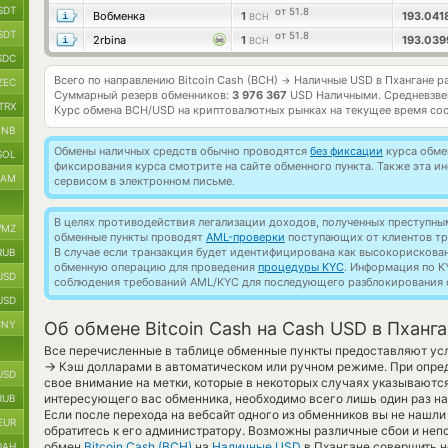
SDT
от 51.8
Вобменка
1
193.041
BCH
SDT
от 51.8
2rbina
1
193.03
BCH
SDC
Всего по направлению Bitcoin Cash (BCH)
Наличные USD в Пхангане р
→
ZEC
Суммарный резерв обменников:
3 976 367
USD Наличными.
Средневзве
TRX
Курс обмена
BCH/USD
на криптовалютных рынках на текущее время со
BNB
Обмены наличных средств обычно проводятся
без фиксации
курса обмен
SOL
фиксирования курса смотрите на сайте обменного пункта. Также эта 
RAM
сервисом в электронном письме.
В целях противодействия легализации доходов, полученных преступны
MZ
обменные пункты проводят
AML-проверки
поступающих от клиентов тр
В случае если транзакция будет идентифицирована как высокорискова
RUB
обменную операцию для проведения
процедуры KYC
. Информация по K
USD
соблюдения требований AML/KYC для последующего разблокирования с
USD
CNY
Об обмене Bitcoin Cash на Cash USD в Пханг
Все перечисленные в таблице обменные пункты предоставляют ус
→
Кэш долларами в автоматическом или ручном режиме. При опред
USD
свое внимание на метки, которые в некоторых случаях указываются
интересующего вас обменника, необходимо всего лишь один раз на
RUB
Если после перехода на вебсайт одного из обменников вы не нашл
EUR
обратитесь к его администратору. Возможны различные сбои и непо
обмен
Bitcoin Cash (BCH)
на
Наличные USD
в Пхангане совершить н
UAH