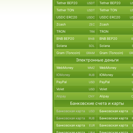
Tether BEP20
Tether BEP20
USDT
U
Tether TON
Tether TON
USDT
U
USDC ERC20
USDC ERC20
USDC
U
Zcash
Zcash
ZEC
TRON
TRON
TRX
BNB BEP20
BNB BEP20
BNB
Solana
Solana
SOL
Gram (Toncoin)
Gram (Toncoin)
GRAM
G
Электронные деньги
WebMoney
WebMoney
WMZ
W
ЮMoney
ЮMoney
RUB
PayPal
PayPal
USD
Volet
Volet
USD
Alipay
Alipay
CNY
Банковские счета и карты
Банковская карта
Банковская карта
USD
Банковская карта
Банковская карта
RUB
Банковская карта
Банковская карта
EUR
Банковская карта
Банковская карта
UAH