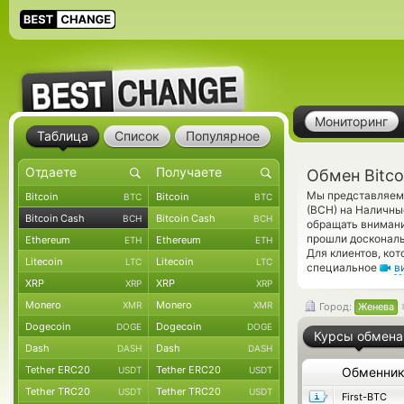
Мониторинг
Таблица
Список
Популярное
Обмен Bitco
Мы представляем 
Bitcoin
Bitcoin
BTC
BTC
(BCH) на Наличны
Bitcoin Cash
Bitcoin Cash
BCH
BCH
обращать внимани
прошли доскональ
Ethereum
Ethereum
ETH
ETH
Для клиентов, ко
Litecoin
Litecoin
LTC
LTC
специальное
в
XRP
XRP
XRP
XRP
Monero
Monero
XMR
XMR
Город:
Женева
Dogecoin
Dogecoin
DOGE
DOGE
Курсы обмена
Dash
Dash
DASH
DASH
Tether ERC20
Tether ERC20
USDT
USDT
Обменни
Tether TRC20
Tether TRC20
USDT
USDT
First-BTC