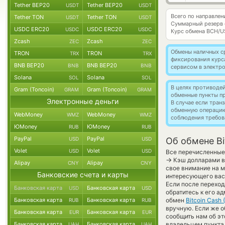
Tether BEP20
Tether BEP20
USDT
USDT
Всего по направлен
Tether TON
Tether TON
USDT
USDT
Суммарный резерв
USDC ERC20
USDC ERC20
USDC
USDC
Курс обмена
BCH/U
Zcash
Zcash
ZEC
ZEC
Обмены наличных с
TRON
TRON
TRX
TRX
фиксирования курс
BNB BEP20
BNB BEP20
BNB
BNB
сервисом в электр
Solana
Solana
SOL
SOL
В целях противоде
Gram (Toncoin)
Gram (Toncoin)
GRAM
GRAM
обменные пункты п
Электронные деньги
В случае если тра
обменную операци
WebMoney
WebMoney
WMZ
WMZ
соблюдения требов
ЮMoney
ЮMoney
RUB
RUB
PayPal
PayPal
USD
USD
Об обмене Bi
Volet
Volet
USD
USD
Все перечисленные
→
Кэш долларами в 
Alipay
Alipay
CNY
CNY
свое внимание на м
Банковские счета и карты
интересующего вас 
Если после переход
Банковская карта
Банковская карта
USD
USD
обратитесь к его а
Банковская карта
Банковская карта
обмен
Bitcoin Cash 
RUB
RUB
вручную. Если же о
Банковская карта
Банковская карта
EUR
EUR
сообщить нам об э
Банковская карта
Банковская карта
владельцем пункта 
UAH
UAH