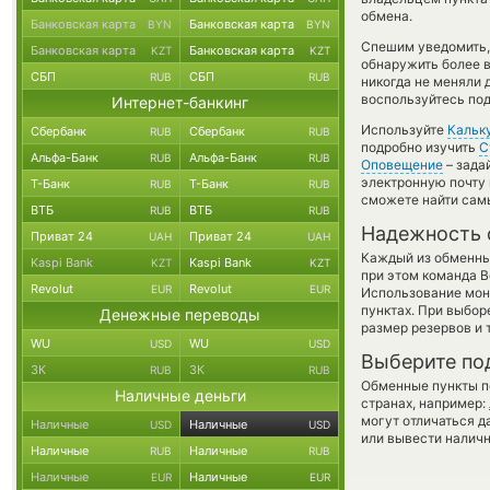
обмена.
Банковская карта
Банковская карта
BYN
BYN
Спешим уведомить,
Банковская карта
Банковская карта
KZT
KZT
обнаружить более 
СБП
СБП
RUB
RUB
никогда не меняли 
воспользуйтесь под
Интернет-банкинг
Используйте
Кальк
Сбербанк
Сбербанк
RUB
RUB
подробно изучить
С
Альфа-Банк
Альфа-Банк
RUB
RUB
Оповещение
– зада
электронную почту 
Т-Банк
Т-Банк
RUB
RUB
сможете найти сам
ВТБ
ВТБ
RUB
RUB
Надежность 
Приват 24
Приват 24
UAH
UAH
Каждый из обменны
Kaspi Bank
Kaspi Bank
KZT
KZT
при этом команда 
Revolut
Revolut
EUR
EUR
Использование мон
пунктах. При выбор
Денежные переводы
размер резервов и 
WU
WU
USD
USD
Выберите по
ЗК
ЗК
RUB
RUB
Обменные пункты по
Наличные деньги
странах, например:
могут отличаться д
Наличные
Наличные
USD
USD
или вывести наличн
Наличные
Наличные
RUB
RUB
Наличные
Наличные
EUR
EUR