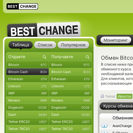
Мониторинг
Таблица
Список
Популярное
Обмен Bitco
В списке ниже пр
Bitcoin
Bitcoin
BTC
BTC
обменного курса.
Bitcoin Cash
Bitcoin Cash
BCH
BCH
необходимой валю
Для клиентов, ко
Ethereum
Ethereum
ETH
ETH
рассказывающее о
Litecoin
Litecoin
LTC
LTC
XRP
XRP
XRP
XRP
Город:
Иркутск
Monero
Monero
XMR
XMR
Курсы обмена
Dogecoin
Dogecoin
DOGE
DOGE
Dash
Dash
DASH
DASH
Обменни
Tether ERC20
Tether ERC20
USDT
USDT
AvanChange
Tether TRC20
Tether TRC20
USDT
USDT