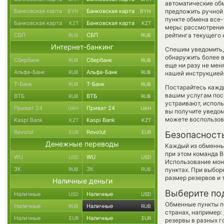
автоматические о
Банковская карта
Банковская карта
предложить ручной 
BYN
BYN
пункте обмена все-
Банковская карта
Банковская карта
KZT
KZT
меры: рассмотрение
СБП
СБП
рейтинга текущего 
RUB
RUB
Интернет-банкинг
Спешим уведомить,
обнаружить более 
Сбербанк
Сбербанк
RUB
RUB
еще ни разу не мен
Альфа-Банк
Альфа-Банк
RUB
RUB
нашей инструкцией,
Т-Банк
Т-Банк
RUB
RUB
Постарайтесь кажд
вашим услугам пос
ВТБ
ВТБ
RUB
RUB
устраивают, испол
Приват 24
Приват 24
UAH
UAH
вы получите уведом
можете воспользо
Kaspi Bank
Kaspi Bank
KZT
KZT
Revolut
Revolut
EUR
EUR
Безопасност
Денежные переводы
Каждый из обменны
при этом команда 
WU
WU
USD
USD
Использование мон
ЗК
ЗК
RUB
RUB
пунктах. При выбор
размер резервов и 
Наличные деньги
Выберите по
Наличные
Наличные
USD
USD
Обменные пункты по
Наличные
Наличные
RUB
RUB
странах, например:
Наличные
Наличные
EUR
EUR
резервы в разных г