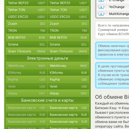
E-Change
Tether BEP20
Tether BEP20
USDT
USDT
YoChange
Tether TON
Tether TON
USDT
USDT
MultiXchang
USDC ERC20
USDC ERC20
USDC
USDC
Zcash
Zcash
ZEC
ZEC
Всего по направлен
Суммарный резерв
TRON
TRON
TRX
TRX
Курс обмена
BCH/R
BNB BEP20
BNB BEP20
BNB
BNB
Solana
Solana
SOL
SOL
Обмены наличных с
фиксирования курс
Gram (Toncoin)
Gram (Toncoin)
GRAM
GRAM
сервисом в электр
Электронные деньги
WebMoney
WebMoney
WMZ
WMZ
В целях противоде
обменные пункты п
ЮMoney
ЮMoney
RUB
RUB
В случае если тра
обменную операци
PayPal
PayPal
USD
USD
соблюдения требов
Volet
Volet
USD
USD
Alipay
Alipay
CNY
CNY
Об обмене Bi
Банковские счета и карты
Каждый из обменных
→
Банковская карта
Банковская карта
Биткоин Кэш
Кэш 
USD
USD
бывают расположены
Банковская карта
Банковская карта
RUB
RUB
обменного пункта н
Банковская карта
Банковская карта
обмена вами не бы
EUR
EUR
оператору сайта. В
Банковская карта
Банковская карта
UAH
UAH