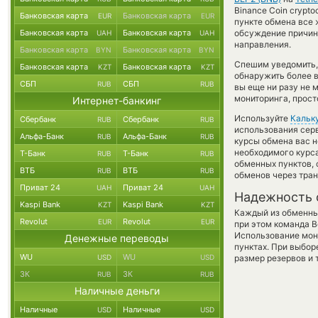
Binance Coin crypto
Банковская карта
Банковская карта
EUR
EUR
пункте обмена все 
Банковская карта
Банковская карта
обсуждение причины
UAH
UAH
направления.
Банковская карта
Банковская карта
BYN
BYN
Спешим уведомить,
Банковская карта
Банковская карта
KZT
KZT
обнаружить более 
СБП
СБП
RUB
RUB
вы еще ни разу не 
мониторинга, прост
Интернет-банкинг
Используйте
Кальк
Сбербанк
Сбербанк
RUB
RUB
использования серв
Альфа-Банк
Альфа-Банк
RUB
RUB
курсы обмена вас 
необходимого курса
Т-Банк
Т-Банк
RUB
RUB
обменных пунктов,
ВТБ
ВТБ
RUB
RUB
обменов через тра
Приват 24
Приват 24
UAH
UAH
Надежность 
Kaspi Bank
Kaspi Bank
KZT
KZT
Каждый из обменны
Revolut
Revolut
EUR
EUR
при этом команда 
Использование мон
Денежные переводы
пунктах. При выбор
WU
WU
USD
USD
размер резервов и 
ЗК
ЗК
RUB
RUB
Наличные деньги
Наличные
Наличные
USD
USD