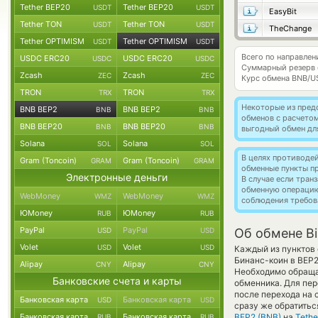
Tether BEP20
Tether BEP20
USDT
USDT
EasyBit
Tether TON
Tether TON
USDT
USDT
TheChange
Tether OPTIMISM
Tether OPTIMISM
USDT
USDT
Всего по направле
USDC ERC20
USDC ERC20
USDC
USDC
Суммарный резерв
Zcash
Zcash
ZEC
ZEC
Курс обмена
BNB/U
TRON
TRON
TRX
TRX
Некоторые из пред
BNB BEP2
BNB BEP2
BNB
BNB
обменов с расчетом
BNB BEP20
BNB BEP20
BNB
BNB
выгодный обмен дл
Solana
Solana
SOL
SOL
В целях противоде
Gram (Toncoin)
Gram (Toncoin)
GRAM
GRAM
обменные пункты п
Электронные деньги
В случае если тра
обменную операци
WebMoney
WebMoney
WMZ
WMZ
соблюдения требов
ЮMoney
ЮMoney
RUB
RUB
PayPal
PayPal
USD
USD
Об обмене Bi
Volet
Volet
USD
USD
Каждый из пунктов 
Бинанс-коин в BEP
Alipay
Alipay
CNY
CNY
Необходимо обраща
Банковские счета и карты
обменника. Для пер
после перехода на
Банковская карта
Банковская карта
USD
USD
сразу же обратитьс
Банковская карта
Банковская карта
BEP2 (BNB)
на
Teth
RUB
RUB