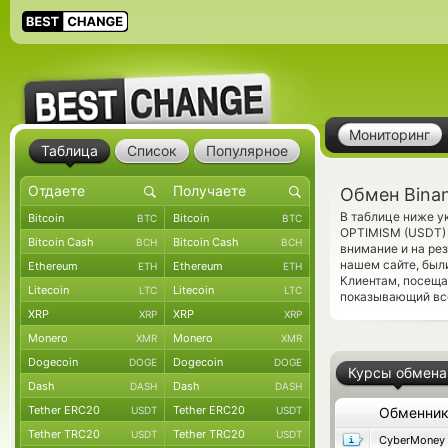
Мониторинг
Таблица
Список
Популярное
Обмен Binan
В таблице ниже у
Bitcoin
Bitcoin
BTC
BTC
OPTIMISM (USDT) 
Bitcoin Cash
Bitcoin Cash
BCH
BCH
внимание и на ре
нашем сайте, был
Ethereum
Ethereum
ETH
ETH
Клиентам, посеща
Litecoin
Litecoin
LTC
LTC
показывающий все
XRP
XRP
XRP
XRP
Monero
Monero
XMR
XMR
Dogecoin
Dogecoin
DOGE
DOGE
Курсы обмена
Dash
Dash
DASH
DASH
Tether ERC20
Tether ERC20
USDT
USDT
Обменни
Tether TRC20
Tether TRC20
USDT
USDT
CyberMoney