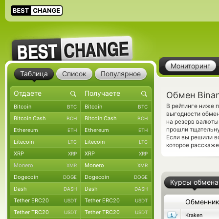
Мониторинг
Таблица
Список
Популярное
Обмен Bina
В рейтинге ниже 
Bitcoin
Bitcoin
BTC
BTC
выгодности обмен
Bitcoin Cash
Bitcoin Cash
BCH
BCH
на резерв валюты
прошли тщательну
Ethereum
Ethereum
ETH
ETH
Если вы решили в
Litecoin
Litecoin
LTC
LTC
которое расскажет
XRP
XRP
XRP
XRP
Monero
Monero
XMR
XMR
Dogecoin
Dogecoin
DOGE
DOGE
Курсы обмена
Dash
Dash
DASH
DASH
Tether ERC20
Tether ERC20
USDT
USDT
Обменни
Tether TRC20
Tether TRC20
USDT
USDT
Kraken