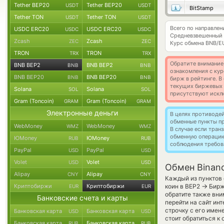
Tether BEP20
Tether BEP20
USDT
USDT
BitStamp
Tether TON
Tether TON
USDT
USDT
Всего по направле
USDC ERC20
USDC ERC20
USDC
USDC
Средневзвешенный 
Zcash
Zcash
ZEC
ZEC
Курс обмена
BNB/E
TRON
TRON
TRX
TRX
Обратите внимание
BNB BEP2
BNB BEP2
BNB
BNB
ознакомления с кур
BNB BEP20
BNB BEP20
BNB
BNB
бирж в рейтинге. В
текущих биржевых ц
Solana
Solana
SOL
SOL
присутствуют искл
Gram (Toncoin)
Gram (Toncoin)
GRAM
GRAM
Электронные деньги
В целях противоде
обменные пункты п
WebMoney
WebMoney
WMZ
WMZ
В случае если тра
обменную операци
ЮMoney
ЮMoney
RUB
RUB
соблюдения требов
PayPal
PayPal
USD
USD
Volet
Volet
USD
USD
Обмен Binanc
Alipay
Alipay
CNY
CNY
Каждый из пунктов 
→
Криптобиржи
Криптобиржи
коин в BEP2
Бирж
EUR
EUR
обратите также вни
Банковские счета и карты
перейти на сайт ин
строчку с его имен
Банковская карта
Банковская карта
USD
USD
стоит обратиться к
Банковская карта
Банковская карта
RUB
RUB