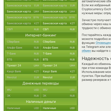
автоматические о
Если же избранный 
Банковская карта
Банковская карта
EUR
EUR
Cryptocurrency Exc
Банковская карта
Банковская карта
UAH
UAH
нужные меры: опред
Банковская карта
Банковская карта
BYN
BYN
Зачастую получает
Банковская карта
Банковская карта
KZT
KZT
обмена через наш м
трудности с обмено
СБП
СБП
RUB
RUB
Интернет-банкинг
Постарайтесь кажд
можете подробно и
Сбербанк
Сбербанк
RUB
RUB
функцию
Оповещен
на Telegram или эл
Альфа-Банк
Альфа-Банк
RUB
RUB
обмен
вы найдете с
Т-Банк
Т-Банк
RUB
RUB
Надежность 
ВТБ
ВТБ
RUB
RUB
Каждый из обменны
Приват 24
Приват 24
UAH
UAH
при этом команда 
Kaspi Bank
Kaspi Bank
KZT
KZT
Использование мон
пунктах. При выбор
Revolut
Revolut
EUR
EUR
размер резервов и 
Денежные переводы
WU
WU
USD
USD
ЗК
ЗК
RUB
RUB
Наличные деньги
Наличные
Наличные
USD
USD