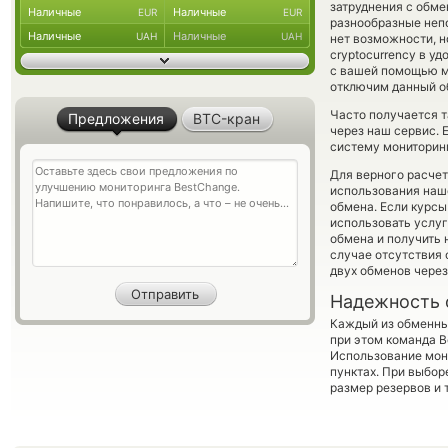
затруднения с обме
Наличные
Наличные
EUR
EUR
разнообразные непо
Наличные
Наличные
UAH
UAH
нет возможности, н
cryptocurrency в у
с вашей помощью м
отключим данный об
Часто получается т
Предложения
BTC-кран
через наш сервис. 
систему мониторинг
Для верного расчет
использования наше
обмена. Если курсы
использовать услу
обмена и получить 
случае отсутствия
двух обменов через
Надежность 
Каждый из обменны
при этом команда 
Использование мон
пунктах. При выбор
размер резервов и 