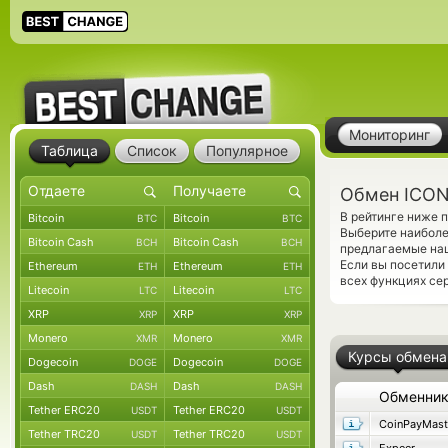
Мониторинг
Таблица
Список
Популярное
Обмен ICON 
В рейтинге ниже 
Bitcoin
Bitcoin
BTC
BTC
Выберите наиболе
Bitcoin Cash
Bitcoin Cash
BCH
BCH
предлагаемые наш
Если вы посетили
Ethereum
Ethereum
ETH
ETH
всех функциях се
Litecoin
Litecoin
LTC
LTC
XRP
XRP
XRP
XRP
Monero
Monero
XMR
XMR
Курсы обмена
Dogecoin
Dogecoin
DOGE
DOGE
Dash
Dash
DASH
DASH
Обменни
Tether ERC20
Tether ERC20
USDT
USDT
CoinPayMast
Tether TRC20
Tether TRC20
USDT
USDT