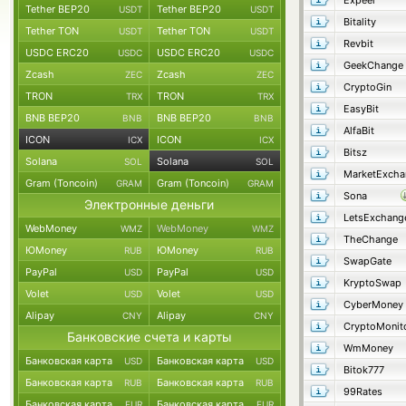
Expeer
Tether BEP20
Tether BEP20
USDT
USDT
Bitality
Tether TON
Tether TON
USDT
USDT
Revbit
USDC ERC20
USDC ERC20
USDC
USDC
GeekChange
Zcash
Zcash
ZEC
ZEC
CryptoGin
TRON
TRON
TRX
TRX
EasyBit
BNB BEP20
BNB BEP20
BNB
BNB
AlfaBit
ICON
ICON
ICX
ICX
Bitsz
Solana
Solana
SOL
SOL
MarketExcha
Gram (Toncoin)
Gram (Toncoin)
GRAM
GRAM
Sona
Электронные деньги
LetsExchang
WebMoney
WebMoney
WMZ
WMZ
TheChange
ЮMoney
ЮMoney
RUB
RUB
SwapGate
PayPal
PayPal
USD
USD
KryptoSwap
Volet
Volet
USD
USD
CyberMoney
Alipay
Alipay
CNY
CNY
CryptoMonit
Банковские счета и карты
WmMoney
Банковская карта
Банковская карта
USD
USD
Bitok777
Банковская карта
Банковская карта
RUB
RUB
99Rates
Банковская карта
Банковская карта
EUR
EUR