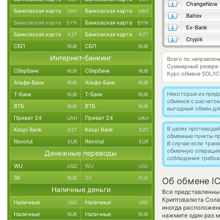
ChangeNow
Банковская карта
Банковская карта
UAH
UAH
Baltex
Банковская карта
Банковская карта
BYN
BYN
Ex-Bank
Банковская карта
Банковская карта
KZT
KZT
Crypik
СБП
СБП
RUB
RUB
Интернет-банкинг
Всего по направлен
Суммарный резерв
Сбербанк
Сбербанк
RUB
RUB
Курс обмена
SOL/IC
Альфа-Банк
Альфа-Банк
RUB
RUB
Некоторые из пред
Т-Банк
Т-Банк
RUB
RUB
обменов с расчетом
ВТБ
ВТБ
RUB
RUB
выгодный обмен дл
Приват 24
Приват 24
UAH
UAH
В целях противоде
Kaspi Bank
Kaspi Bank
KZT
KZT
обменные пункты п
Revolut
Revolut
EUR
EUR
В случае если тра
обменную операци
Денежные переводы
соблюдения требов
WU
WU
USD
USD
ЗК
ЗК
RUB
RUB
Об обмене IC
Наличные деньги
Все представленны
Криптовалюта Солан
Наличные
Наличные
USD
USD
иногда расположены
Наличные
Наличные
RUB
RUB
нажмите один раз м