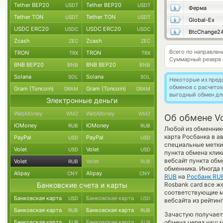
Tether BEP20
Tether BEP20
USDT
USDT
Ферма
Tether TON
Tether TON
USDT
USDT
Global-Ex
USDC ERC20
USDC ERC20
USDC
USDC
BtcChange2
Zcash
Zcash
ZEC
ZEC
Всего по направлен
TRON
TRON
TRX
TRX
Суммарный резерв
BNB BEP20
BNB BEP20
BNB
BNB
Solana
Solana
SOL
SOL
Некоторые из пред
обменов с расчето
Gram (Toncoin)
Gram (Toncoin)
GRAM
GRAM
выгодный обмен дл
Электронные деньги
WebMoney
WebMoney
WMZ
WMZ
Об обмене Vo
ЮMoney
ЮMoney
RUB
RUB
Любой из обменнико
карта Росбанка в а
PayPal
PayPal
USD
USD
специальные метки,
Volet
Volet
USD
USD
пункта обмена клик
вебсайт пункта обм
Volet
Volet
RUB
RUB
обменника. Иногда 
Alipay
Alipay
CNY
CNY
RUB
на
Росбанк RU
Банковские счета и карты
Rosbank card все ж
соответствующие м
Банковская карта
Банковская карта
USD
USD
вебсайта из рейтин
Банковская карта
Банковская карта
RUB
RUB
Зачастую получаетс
Банковская карта
Банковская карта
обмена через наш м
EUR
EUR