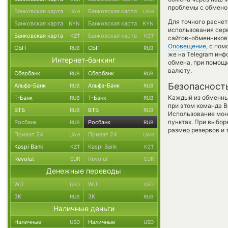
проблемы с обменом
Банковская карта
Банковская карта
UAH
UAH
Для точного расчет
Банковская карта
Банковская карта
BYN
BYN
использования серв
Банковская карта
Банковская карта
KZT
KZT
сайтов-обменников,
Оповещение
, с по
СБП
СБП
RUB
RUB
же на Telegram инф
Интернет-банкинг
обмена, при помощ
валюту.
Сбербанк
Сбербанк
RUB
RUB
Безопасност
Альфа-Банк
Альфа-Банк
RUB
RUB
Каждый из обменны
Т-Банк
Т-Банк
RUB
RUB
при этом команда 
ВТБ
ВТБ
RUB
RUB
Использование мон
пунктах. При выбор
Росбанк
Росбанк
RUB
RUB
размер резервов и 
Приват 24
Приват 24
UAH
UAH
Kaspi Bank
Kaspi Bank
KZT
KZT
Revolut
Revolut
EUR
EUR
Денежные переводы
WU
WU
USD
USD
ЗК
ЗК
RUB
RUB
Наличные деньги
Наличные
Наличные
USD
USD