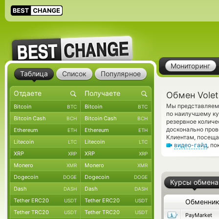
Мониторинг
Таблица
Список
Популярное
Обмен Volet
Мы представляем 
Bitcoin
Bitcoin
BTC
BTC
по наилучшему ку
Bitcoin Cash
Bitcoin Cash
BCH
BCH
резервное количе
досконально пров
Ethereum
Ethereum
ETH
ETH
Клиентам, посеща
Litecoin
Litecoin
LTC
LTC
видео-гайд
, п
XRP
XRP
XRP
XRP
Monero
Monero
XMR
XMR
Dogecoin
Dogecoin
DOGE
DOGE
Курсы обмена
Dash
Dash
DASH
DASH
Tether ERC20
Tether ERC20
USDT
USDT
Обменни
Tether TRC20
Tether TRC20
USDT
USDT
PayMarket