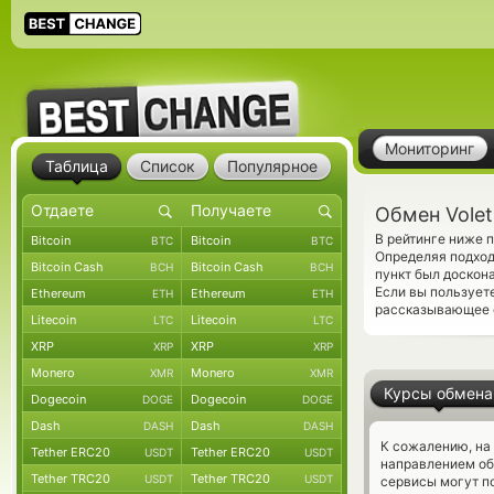
Мониторинг
Таблица
Список
Популярное
Обмен Volet 
В рейтинге ниже п
Bitcoin
Bitcoin
BTC
BTC
Определяя подход
Bitcoin Cash
Bitcoin Cash
BCH
BCH
пункт был доскон
Если вы пользует
Ethereum
Ethereum
ETH
ETH
рассказывающее о
Litecoin
Litecoin
LTC
LTC
XRP
XRP
XRP
XRP
Monero
Monero
XMR
XMR
Курсы обмена
Dogecoin
Dogecoin
DOGE
DOGE
Dash
Dash
DASH
DASH
К сожалению, на
Tether ERC20
Tether ERC20
USDT
USDT
направлением об
Tether TRC20
Tether TRC20
USDT
USDT
сервисы могут по