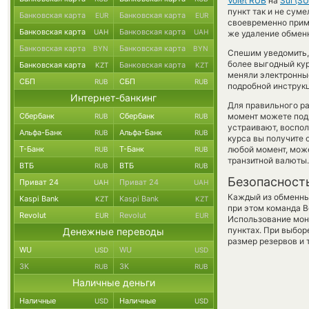
Volet RUB
на
Sui (SU
пункт так и не сум
Банковская карта
Банковская карта
EUR
EUR
своевременно прим
Банковская карта
Банковская карта
UAH
UAH
же удаление обменн
Банковская карта
Банковская карта
BYN
BYN
Спешим уведомить,
более выгодный ку
Банковская карта
Банковская карта
KZT
KZT
меняли электронны
СБП
СБП
RUB
RUB
подробной инструкц
Интернет-банкинг
Для правильного ра
Сбербанк
Сбербанк
момент можете под
RUB
RUB
устраивают, воспо
Альфа-Банк
Альфа-Банк
RUB
RUB
курса вы получите 
Т-Банк
Т-Банк
любой момент, мож
RUB
RUB
транзитной валюты.
ВТБ
ВТБ
RUB
RUB
Безопасност
Приват 24
Приват 24
UAH
UAH
Каждый из обменны
Kaspi Bank
Kaspi Bank
KZT
KZT
при этом команда 
Revolut
Revolut
EUR
EUR
Использование мон
пунктах. При выбор
Денежные переводы
размер резервов и 
WU
WU
USD
USD
ЗК
ЗК
RUB
RUB
Наличные деньги
Наличные
Наличные
USD
USD