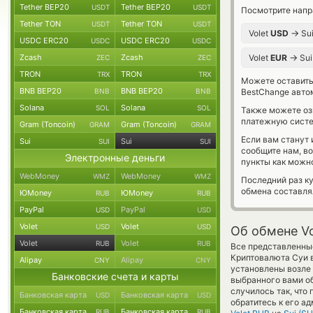
Tether BEP20
Tether BEP20
USDT
USDT
Посмотрите напр
Tether TON
Tether TON
USDT
USDT
→
Volet
USD
Sui
USDC ERC20
USDC ERC20
USDC
USDC
→
Zcash
Zcash
Volet
EUR
Sui
ZEC
ZEC
TRON
TRON
TRX
TRX
Можете оставит
BNB BEP20
BNB BEP20
BNB
BNB
BestChange авто
Solana
Solana
SOL
SOL
Также можете о
платежную систе
Gram (Toncoin)
Gram (Toncoin)
GRAM
GRAM
Если вам станут
Sui
Sui
SUI
SUI
сообщите нам, в
Электронные деньги
пункты как можно
WebMoney
WebMoney
WMZ
WMZ
Последний раз ку
обмена составл
ЮMoney
ЮMoney
RUB
RUB
PayPal
PayPal
USD
USD
Volet
Volet
USD
USD
Об обмене Vo
Volet
Volet
RUB
RUB
Все представленные
Криптовалюта Суи 
Alipay
Alipay
CNY
CNY
установлены возле 
Банковские счета и карты
выбранного вами об
случилось так, что
Банковская карта
Банковская карта
USD
USD
обратитесь к его а
Банковская карта
Банковская карта
RUB
RUB