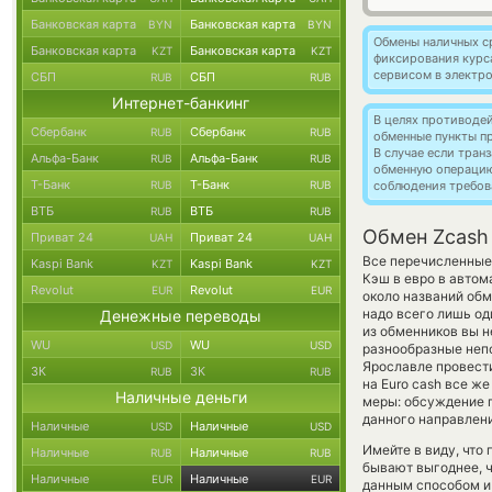
Банковская карта
Банковская карта
BYN
BYN
Обмены наличных с
Банковская карта
Банковская карта
KZT
KZT
фиксирования курс
сервисом в электр
СБП
СБП
RUB
RUB
Интернет-банкинг
В целях противоде
Сбербанк
Сбербанк
RUB
RUB
обменные пункты п
В случае если тра
Альфа-Банк
Альфа-Банк
RUB
RUB
обменную операци
Т-Банк
Т-Банк
RUB
RUB
соблюдения требов
ВТБ
ВТБ
RUB
RUB
Обмен Zcash
Приват 24
Приват 24
UAH
UAH
Все перечисленные
Kaspi Bank
Kaspi Bank
KZT
KZT
Кэш в евро в автом
Revolut
Revolut
EUR
EUR
около названий обм
надо всего лишь од
Денежные переводы
из обменников вы н
WU
WU
USD
USD
разнообразные непо
Ярославле провести
ЗК
ЗК
RUB
RUB
на Euro cash все ж
Наличные деньги
меры: обсуждение п
данного направлени
Наличные
Наличные
USD
USD
Имейте в виду, что
Наличные
Наличные
RUB
RUB
бывают выгоднее, ч
Наличные
Наличные
EUR
EUR
данным способом и 