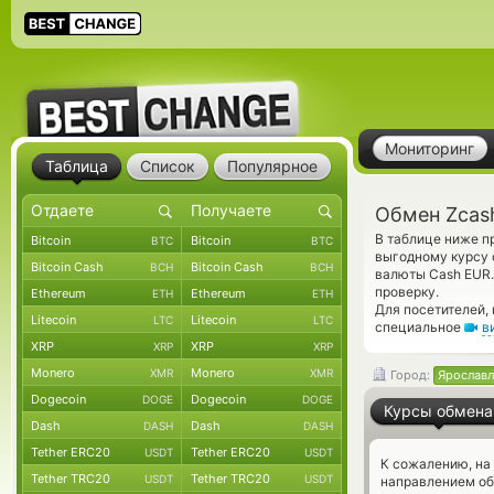
Мониторинг
Таблица
Список
Популярное
Обмен Zcas
В таблице ниже п
Bitcoin
Bitcoin
BTC
BTC
выгодному курсу 
Bitcoin Cash
Bitcoin Cash
BCH
BCH
валюты Cash EUR.
проверку.
Ethereum
Ethereum
ETH
ETH
Для посетителей,
Litecoin
Litecoin
LTC
LTC
специальное
в
XRP
XRP
XRP
XRP
Monero
Monero
XMR
XMR
Город:
Ярославл
Dogecoin
Dogecoin
DOGE
DOGE
Курсы обмена
Dash
Dash
DASH
DASH
Tether ERC20
Tether ERC20
USDT
USDT
К сожалению, на
Tether TRC20
Tether TRC20
USDT
USDT
направлением об