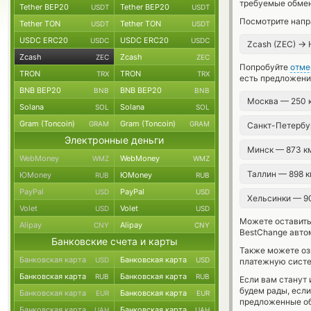
требуемые обмен
Tether BEP20
Tether BEP20
USDT
USDT
Посмотрите напр
Tether TON
Tether TON
USDT
USDT
USDC ERC20
USDC ERC20
USDC
USDC
→
Zcash (ZEC)
Zcash
Zcash
ZEC
ZEC
Попробуйте
отме
TRON
TRON
TRX
TRX
есть предложени
BNB BEP20
BNB BEP20
BNB
BNB
Москва — 250
Solana
Solana
SOL
SOL
Gram (Toncoin)
Gram (Toncoin)
GRAM
GRAM
Санкт-Петербу
Электронные деньги
Минск — 873 
WebMoney
WebMoney
WMZ
WMZ
Таллин — 898 
ЮMoney
ЮMoney
RUB
RUB
PayPal
PayPal
USD
USD
Хельсинки — 9
Volet
Volet
USD
USD
Можете оставит
Alipay
Alipay
CNY
CNY
BestChange авто
Банковские счета и карты
Также можете о
Банковская карта
Банковская карта
USD
USD
платежную систе
Банковская карта
Банковская карта
RUB
RUB
Если вам станут
будем рады, есл
Банковская карта
Банковская карта
EUR
EUR
предложенные об
Банковская карта
Банковская карта
UAH
UAH