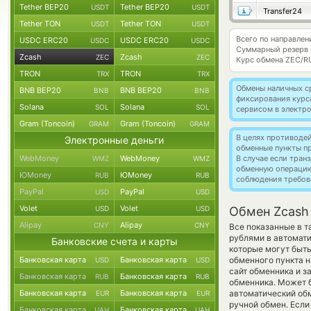
Tether BEP20
Tether BEP20
USDT
USDT
Transfer24
Tether TON
Tether TON
USDT
USDT
Всего по направлен
USDC ERC20
USDC ERC20
USDC
USDC
Суммарный резерв
Zcash
Zcash
ZEC
ZEC
Курс обмена
ZEC/R
TRON
TRON
TRX
TRX
Обмены наличных с
BNB BEP20
BNB BEP20
BNB
BNB
фиксирования курс
Solana
Solana
SOL
SOL
сервисом в электр
Gram (Toncoin)
Gram (Toncoin)
GRAM
GRAM
В целях противоде
Электронные деньги
обменные пункты п
WebMoney
WebMoney
В случае если тра
WMZ
WMZ
обменную операци
ЮMoney
ЮMoney
RUB
RUB
соблюдения требов
PayPal
PayPal
USD
USD
Volet
Volet
USD
USD
Обмен Zcash
Alipay
Alipay
CNY
CNY
Все показанные в 
рублями в автомат
Банковские счета и карты
которые могут быть
Банковская карта
Банковская карта
обменного пункта н
USD
USD
сайт обменника и з
Банковская карта
Банковская карта
RUB
RUB
обменника. Может б
Банковская карта
Банковская карта
автоматический о
EUR
EUR
ручной обмен. Если
Банковская карта
Банковская карта
UAH
UAH