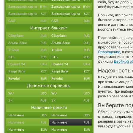
cash, будьте добры
Банковская карта
Банковская карта
необходимые меры: 
BYN
BYN
Банковская карта
Банковская карта
KZT
KZT
Помните, что при п
бывают интереснее,
СБП
СБП
RUB
RUB
деньги данным спо
Интернет-банкинг
воспользуйтесь инс
Сбербанк
Сбербанк
RUB
RUB
Постарайтесь всег
мониторинге посто
Альфа-Банк
Альфа-Банк
RUB
RUB
предоставленные н
Т-Банк
Т-Банк
RUB
RUB
Оповещение
, в ко
уведомление в тот 
ВТБ
ВТБ
RUB
RUB
функции
Двойной о
Приват 24
Приват 24
UAH
UAH
Надежность 
Kaspi Bank
Kaspi Bank
KZT
KZT
Каждый из обменны
Revolut
Revolut
EUR
EUR
при этом команда 
Денежные переводы
Использование мон
пунктах. При выбор
WU
WU
USD
USD
размер резервов и 
ЗК
ЗК
RUB
RUB
Выберите по
Наличные деньги
Обменные пункты по
Наличные
Наличные
USD
USD
странах, например:
резервы в разных г
Наличные
Наличные
RUB
RUB
вам будет удобнее 
Наличные
Наличные
EUR
EUR