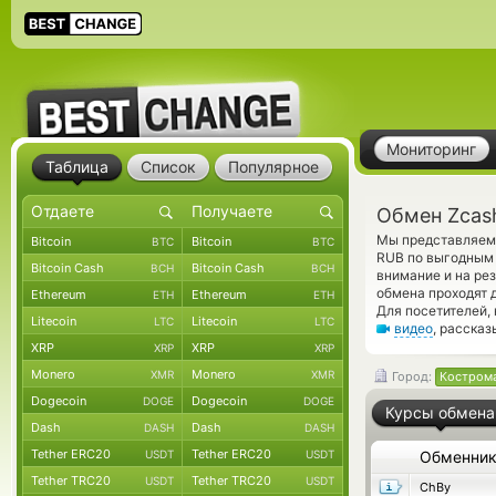
Мониторинг
Таблица
Список
Популярное
Обмен Zcas
Мы представляем 
Bitcoin
Bitcoin
BTC
BTC
RUB по выгодным 
Bitcoin Cash
Bitcoin Cash
BCH
BCH
внимание и на ре
обмена проходят 
Ethereum
Ethereum
ETH
ETH
Для посетителей,
Litecoin
Litecoin
LTC
LTC
видео
, расска
XRP
XRP
XRP
XRP
Monero
Monero
XMR
XMR
Город:
Костром
Dogecoin
Dogecoin
DOGE
DOGE
Курсы обмена
Dash
Dash
DASH
DASH
Tether ERC20
Tether ERC20
USDT
USDT
Обменни
Tether TRC20
Tether TRC20
USDT
USDT
ChBy