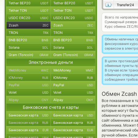
Tether BEP20
Tether BEP20
USDT
USDT
Transfer24
Tether TON
Tether TON
USDT
USDT
Всего по направлен
USDC ERC20
USDC ERC20
USDC
USDC
Суммарный резерв
Zcash
Zcash
ZEC
ZEC
Курс обмена
ZEC/R
TRON
TRON
TRX
TRX
Обмены наличных с
BNB BEP20
BNB BEP20
BNB
BNB
фиксирования курс
Solana
Solana
SOL
SOL
сервисом в электр
Gram (Toncoin)
Gram (Toncoin)
GRAM
GRAM
В целях противоде
Электронные деньги
обменные пункты п
WebMoney
WebMoney
В случае если тра
WMZ
WMZ
обменную операци
ЮMoney
ЮMoney
RUB
RUB
соблюдения требов
PayPal
PayPal
USD
USD
Volet
Volet
USD
USD
Обмен Zcash
Alipay
Alipay
CNY
CNY
Все показанные в 
рублями в автомат
Банковские счета и карты
которые могут быть
Банковская карта
Банковская карта
обменного пункта н
USD
USD
сайт обменника и з
Банковская карта
Банковская карта
RUB
RUB
обменника. Может б
Банковская карта
Банковская карта
автоматический о
EUR
EUR
ручной обмен. Если
Банковская карта
Банковская карта
UAH
UAH