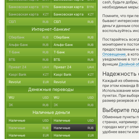
cash, будьте добры
Банковская карта
Банковская карта
необходимые меры: 
BYN
BYN
Банковская карта
Банковская карта
KZT
KZT
Помните, что при п
бывают интереснее,
СБП
СБП
RUB
RUB
деньги данным спо
Интернет-банкинг
воспользуйтесь инс
Сбербанк
Сбербанк
RUB
RUB
Постарайтесь всег
мониторинге посто
Альфа-Банк
Альфа-Банк
RUB
RUB
предоставленные н
Т-Банк
Т-Банк
RUB
RUB
Оповещение
, в ко
уведомление в тот 
ВТБ
ВТБ
RUB
RUB
функции
Двойной о
Приват 24
Приват 24
UAH
UAH
Надежность 
Kaspi Bank
Kaspi Bank
KZT
KZT
Каждый из обменны
Revolut
Revolut
EUR
EUR
при этом команда 
Денежные переводы
Использование мон
пунктах. При выбор
WU
WU
USD
USD
размер резервов и 
ЗК
ЗК
RUB
RUB
Выберите по
Наличные деньги
Обменные пункты по
Наличные
Наличные
USD
USD
странах, например:
городах могут отли
Наличные
Наличные
RUB
RUB
удобнее ввести или
Наличные
Наличные
EUR
EUR