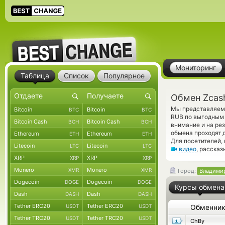
Мониторинг
Таблица
Список
Популярное
Обмен Zcas
Мы представляем 
Bitcoin
Bitcoin
BTC
BTC
RUB по выгодным 
Bitcoin Cash
Bitcoin Cash
BCH
BCH
внимание и на ре
обмена проходят 
Ethereum
Ethereum
ETH
ETH
Для посетителей,
Litecoin
Litecoin
LTC
LTC
видео
, расска
XRP
XRP
XRP
XRP
Monero
Monero
XMR
XMR
Город:
Владими
Dogecoin
Dogecoin
DOGE
DOGE
Курсы обмена
Dash
Dash
DASH
DASH
Tether ERC20
Tether ERC20
USDT
USDT
Обменни
Tether TRC20
Tether TRC20
USDT
USDT
ChBy