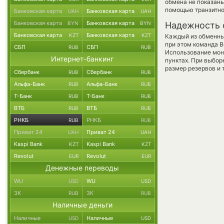
обмена не показаны
помощью транзитно
Банковская карта
Банковская карта
UAH
UAH
Банковская карта
Банковская карта
BYN
BYN
Надежность 
Банковская карта
Банковская карта
KZT
KZT
Каждый из обменны
при этом команда 
СБП
СБП
RUB
RUB
Использование мон
Интернет-банкинг
пунктах. При выбор
размер резервов и 
Сбербанк
Сбербанк
RUB
RUB
Альфа-Банк
Альфа-Банк
RUB
RUB
Т-Банк
Т-Банк
RUB
RUB
ВТБ
ВТБ
RUB
RUB
РНКБ
РНКБ
RUB
RUB
Приват 24
Приват 24
UAH
UAH
Kaspi Bank
Kaspi Bank
KZT
KZT
Revolut
Revolut
EUR
EUR
Денежные переводы
WU
WU
USD
USD
ЗК
ЗК
RUB
RUB
Наличные деньги
Наличные
Наличные
USD
USD