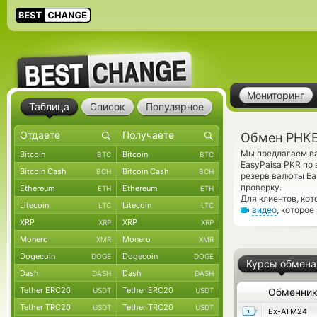
Мониторинг
Таблица
Список
Популярное
Обмен РНКБ
Мы предлагаем ва
Bitcoin
Bitcoin
BTC
BTC
EasyPaisa PKR по
Bitcoin Cash
Bitcoin Cash
BCH
BCH
резерв валюты Ea
проверку.
Ethereum
Ethereum
ETH
ETH
Для клиентов, ко
Litecoin
Litecoin
LTC
LTC
видео
, которое
XRP
XRP
XRP
XRP
Monero
Monero
XMR
XMR
Dogecoin
Dogecoin
DOGE
DOGE
Курсы обмена
Dash
Dash
DASH
DASH
Tether ERC20
Tether ERC20
USDT
USDT
Обменни
Tether TRC20
Tether TRC20
USDT
USDT
Ex-ATM24