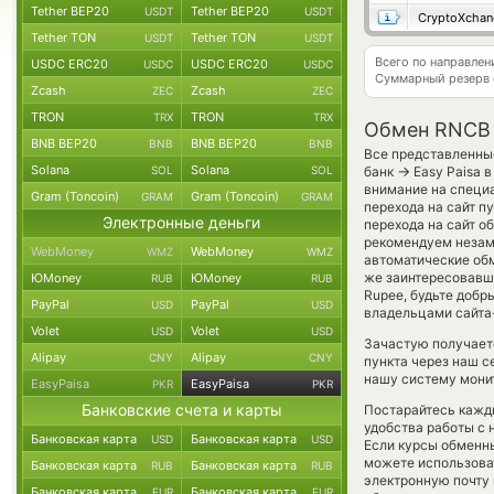
Tether BEP20
Tether BEP20
USDT
USDT
CryptoXchan
Tether TON
Tether TON
USDT
USDT
Всего по направле
USDC ERC20
USDC ERC20
USDC
USDC
Суммарный резерв
Zcash
Zcash
ZEC
ZEC
TRON
TRON
TRX
TRX
Обмен RNCB 
BNB BEP20
BNB BEP20
BNB
BNB
Все представленны
Solana
Solana
→
SOL
SOL
банк
Easy Paisa 
внимание на специа
Gram (Toncoin)
Gram (Toncoin)
GRAM
GRAM
перехода на сайт п
Электронные деньги
перехода на сайт 
рекомендуем незаме
WebMoney
WebMoney
WMZ
WMZ
автоматические о
же заинтересовавший
ЮMoney
ЮMoney
RUB
RUB
Rupee, будьте добр
PayPal
PayPal
USD
USD
владельцами сайта-
Volet
Volet
USD
USD
Зачастую получает
Alipay
Alipay
CNY
CNY
пункта через наш с
нашу систему монит
EasyPaisa
EasyPaisa
PKR
PKR
Банковские счета и карты
Постарайтесь кажд
удобства работы с 
Банковская карта
Банковская карта
USD
USD
Если курсы обменны
можете использов
Банковская карта
Банковская карта
RUB
RUB
электронную почту 
Банковская карта
Банковская карта
EUR
EUR