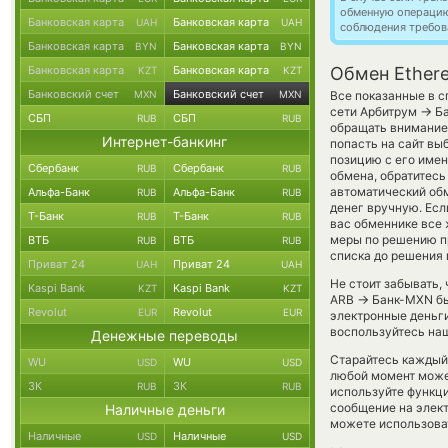
обменную операци
Банковская карта
Банковская карта
UAH
UAH
соблюдения требов
Банковская карта
Банковская карта
BYN
BYN
Банковская карта
Банковская карта
Обмен Ethere
KZT
KZT
Банковский счет
Банковский счет
MXN
MXN
Все показанные в с
→
сети Арбитрум
Ба
СБП
СБП
RUB
RUB
обращать внимание 
Интернет-банкинг
попасть на сайт вы
позицию с его имен
Сбербанк
Сбербанк
RUB
RUB
обмена, обратитесь
автоматический о
Альфа-Банк
Альфа-Банк
RUB
RUB
денег вручную. Если
Т-Банк
Т-Банк
RUB
RUB
вас обменнике все 
меры по решению п
ВТБ
ВТБ
RUB
RUB
списка до решения
Приват 24
Приват 24
UAH
UAH
Не стоит забывать,
Kaspi Bank
Kaspi Bank
KZT
KZT
→
ARB
Банк-MXN быв
Revolut
Revolut
EUR
EUR
электронные деньги
воспользуйтесь наш
Денежные переводы
Старайтесь каждый
WU
WU
USD
USD
любой момент може
ЗК
ЗК
RUB
RUB
используйте функ
сообщение на элект
Наличные деньги
можете использов
Наличные
Наличные
USD
USD