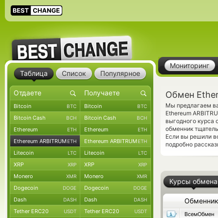
Мониторинг
Таблица
Список
Популярное
Обмен Ethe
Мы предлагаем ва
Bitcoin
Bitcoin
BTC
BTC
Ethereum ARBITRU
Bitcoin Cash
Bitcoin Cash
BCH
BCH
выгодного курса 
обменник тщатель
Ethereum
Ethereum
ETH
ETH
Если вы решили в
Ethereum ARBITRUM
Ethereum ARBITRUM
ETH
ETH
подробно рассказ
Litecoin
Litecoin
LTC
LTC
XRP
XRP
XRP
XRP
Monero
Monero
XMR
XMR
Курсы обмена
Dogecoin
Dogecoin
DOGE
DOGE
Dash
Dash
DASH
DASH
Обменни
Tether ERC20
Tether ERC20
USDT
USDT
ВсемОбмен