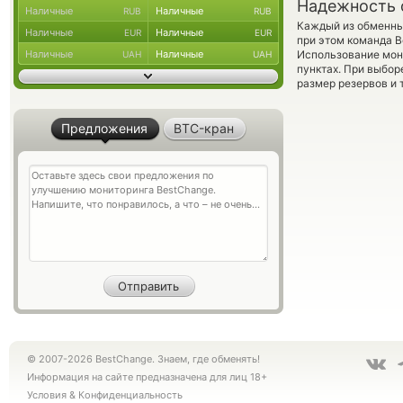
Надежность 
Наличные
Наличные
RUB
RUB
Каждый из обменны
Наличные
Наличные
EUR
EUR
при этом команда 
Наличные
Наличные
Использование мон
UAH
UAH
пунктах. При выбор
размер резервов и 
Предложения
BTC-кран
© 2007-2026 BestChange. Знаем, где обменять!
Информация на сайте предназначена для лиц 18+
Условия
&
Конфиденциальность