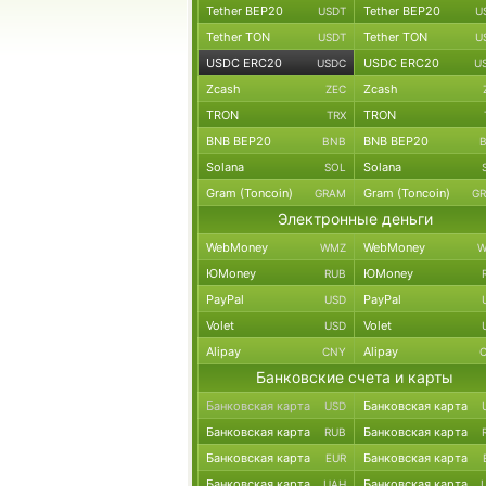
Tether BEP20
Tether BEP20
USDT
U
Tether TON
Tether TON
USDT
U
USDC ERC20
USDC ERC20
USDC
U
Zcash
Zcash
ZEC
TRON
TRON
TRX
BNB BEP20
BNB BEP20
BNB
Solana
Solana
SOL
Gram (Toncoin)
Gram (Toncoin)
GRAM
G
Электронные деньги
WebMoney
WebMoney
WMZ
W
ЮMoney
ЮMoney
RUB
PayPal
PayPal
USD
Volet
Volet
USD
Alipay
Alipay
CNY
Банковские счета и карты
Банковская карта
Банковская карта
USD
Банковская карта
Банковская карта
RUB
Банковская карта
Банковская карта
EUR
Банковская карта
Банковская карта
UAH