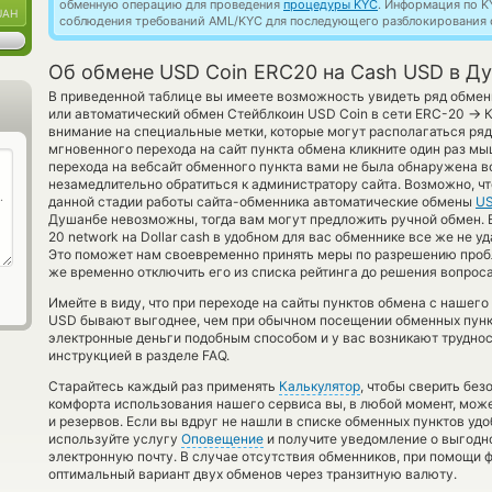
обменную операцию для проведения
процедуры KYC
. Информация по K
UAH
соблюдения требований AML/KYC для последующего разблокирования с
Об обмене USD Coin ERC20 на Cash USD в Д
В приведенной таблице вы имеете возможность увидеть ряд обмен
→
или автоматический обмен Стейблкоин USD Coin в сети ERC-20
К
внимание на специальные метки, которые могут располагаться ря
мгновенного перехода на сайт пункта обмена кликните один раз мы
перехода на вебсайт обменного пункта вами не была обнаружена 
незамедлительно обратиться к администратору сайта. Возможно, ч
данной стадии работы сайта-обменника автоматические обмены
US
Душанбе невозможны, тогда вам могут предложить ручной обмен. Ес
20 network на Dollar cash в удобном для вас обменнике все же не у
Это поможет нам своевременно принять меры по разрешению проб
же временно отключить его из списка рейтинга до решения вопроса
Имейте в виду, что при переходе на сайты пунктов обмена с наше
USD бывают выгоднее, чем при обычном посещении обменных пункт
электронные деньги подобным способом и у вас возникают трудно
инструкцией в разделе FAQ.
Старайтесь каждый раз применять
Калькулятор
, чтобы сверить бе
комфорта использования нашего сервиса вы, в любой момент, може
и резервов. Если вы вдруг не нашли в списке обменных пунктов удо
используйте услугу
Оповещение
и получите уведомление о выгодно
электронную почту. В случае отсутствия обменников, при помощи
оптимальный вариант двух обменов через транзитную валюту.