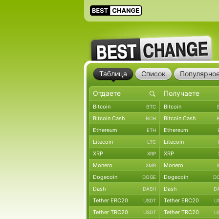
Таблица
Список
Популярно
Bitcoin
Bitcoin
BTC
Bitcoin Cash
Bitcoin Cash
BCH
Ethereum
Ethereum
ETH
Litecoin
Litecoin
LTC
XRP
XRP
XRP
Monero
Monero
XMR
Dogecoin
Dogecoin
DOGE
D
Dash
Dash
DASH
D
Tether ERC20
Tether ERC20
USDT
U
Tether TRC20
Tether TRC20
USDT
U