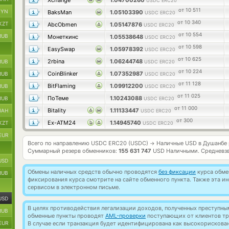
Xchange
1.04700260
USDC ERC20
от 10 511
BYN
BaksMan
1.05103390
USDC ERC20
от 10 340
KZT
AbcObmen
1.05147876
USDC ERC20
от 10 554
RUB
Монеткинс
1.05538648
USDC ERC20
от 10 598
EasySwap
1.05978392
USDC ERC20
от 10 625
2rbina
1.06244748
RUB
USDC ERC20
от 10 224
CoinBlinker
1.07352987
RUB
USDC ERC20
от 11 128
BitFlaming
1.09912200
RUB
USDC ERC20
от 11 025
ПоТеме
1.10243088
RUB
USDC ERC20
от 11 000
Bitality
1.11133447
UAH
USDC ERC20
от 300
Ex-ATM24
1.14945740
KZT
USDC ERC20
EUR
Всего по направлению USDC ERC20 (USDC)
Наличные USD в Душанбе
→
Суммарный резерв обменников:
155 631 747
USD Наличными.
Средневз
USD
Обмены наличных средств обычно проводятся
без фиксации
курса обмен
RUB
фиксирования курса смотрите на сайте обменного пункта. Также эта 
сервисом в электронном письме.
USD
В целях противодействия легализации доходов, полученных преступны
RUB
обменные пункты проводят
AML-проверки
поступающих от клиентов тр
EUR
В случае если транзакция будет идентифицирована как высокорискова