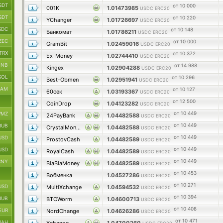
SDT
от 10 000
001K
1.01473985
USDC ERC20
SDT
от 10 220
YChanger
1.01726697
USDC ERC20
SDC
от 10 148
Банкомат
1.01786211
USDC ERC20
ZEC
от 10 000
GramBit
1.02459016
USDC ERC20
TRX
от 10 372
Ex-Money
1.02744410
USDC ERC20
BNB
от 14 988
Kingex
1.02904288
USDC ERC20
SOL
от 10 296
Best-Obmen
1.02951941
USDC ERC20
RAM
от 10 127
60сек
1.03193367
USDC ERC20
от 12 500
CoinDrop
1.04123282
USDC ERC20
от 10 449
MZ
24PayBank
1.04482588
USDC ERC20
от 10 449
RUB
CrystalMoney
1.04482588
USDC ERC20
от 10 449
USD
ProstovCash
1.04482589
USDC ERC20
от 10 449
USD
RoyalCash
1.04482589
USDC ERC20
от 10 449
CNY
BlaBlaMoney
1.04482589
USDC ERC20
от 10 453
Вобменка
1.04527286
USDC ERC20
от 10 271
USD
MultiXchange
1.04594532
USDC ERC20
от 10 394
RUB
BTCWorm
1.04600713
USDC ERC20
от 10 408
EUR
NordChange
1.04626286
USDC ERC20
от 10 471
UAH