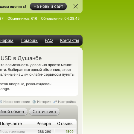
На новый сайт
шаем оценить!
37
Обменников:
616
Обновление:
04:28:45
тнерам
Помощь
FAQ
Контакты
 USD в Душанбе
ете возможность довольно просто менять
ти. Выбирая выгодный обменник, стоит
тавленные нашим онлайн-сервисом пункты
рсов впервые, рекомендован
hange.
Несоответствие
История
Настройка
йной обмен
Статистика
Получаете
Резерв
Отзывы
1
388 290
1509
USD Наличными