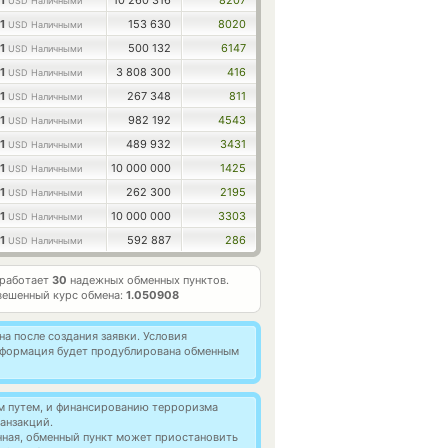
1
10 260 316
8207
USD Наличными
1
153 630
8020
USD Наличными
1
500 132
6147
USD Наличными
1
3 808 300
416
USD Наличными
1
267 348
811
USD Наличными
1
982 192
4543
USD Наличными
1
489 932
3431
USD Наличными
1
10 000 000
1425
USD Наличными
1
262 300
2195
USD Наличными
1
10 000 000
3303
USD Наличными
1
592 887
286
USD Наличными
 работает
30
надежных обменных пунктов.
вешенный курс обмена:
1.050908
а после создания заявки. Условия
информация будет продублирована обменным
м путем, и финансированию терроризма
анзакций.
нная, обменный пункт может приостановить