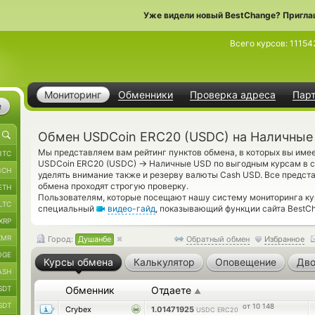
Уже видели новый BestChange? Пригла
Всего курсов:
11154
Мониторинг
Обменники
Проверка адреса
Пар
е
Обмен USDCoin ERC20 (USDC) на Наличные
Мы представляем вам рейтинг пунктов обмена, в которых вы име
BTC
→
USDCoin ERC20 (USDC)
Наличные USD по выгодным курсам в се
BCH
уделять внимание также и резерву валюты Cash USD. Все предс
обмена проходят строгую проверку.
ETH
Пользователям, которые посещают нашу систему мониторинга ку
LTC
специальный
видео-гайд
, показывающий функции сайта BestC
XRP
XMR
Город:
Душанбе
Обратный обмен
Избранное
OGE
Курсы обмена
Калькулятор
Оповещение
Дво
ASH
SDT
Обменник
Отдаете
▲
SDT
от 10 148
Crybex
1.01471925
USDC ERC20