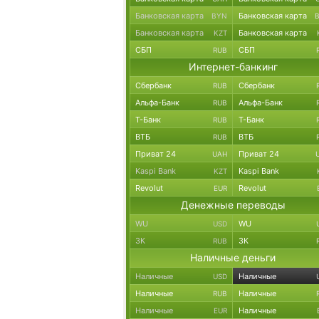
Банковская карта
Банковская карта
BYN
Банковская карта
Банковская карта
KZT
СБП
СБП
RUB
Интернет-банкинг
Сбербанк
Сбербанк
RUB
Альфа-Банк
Альфа-Банк
RUB
Т-Банк
Т-Банк
RUB
ВТБ
ВТБ
RUB
Приват 24
Приват 24
UAH
Kaspi Bank
Kaspi Bank
KZT
Revolut
Revolut
EUR
Денежные переводы
WU
WU
USD
ЗК
ЗК
RUB
Наличные деньги
Наличные
Наличные
USD
Наличные
Наличные
RUB
Наличные
Наличные
EUR