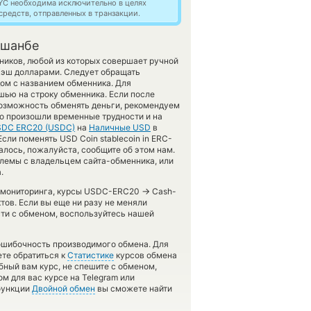
YC необходима исключительно в целях
редств, отправленных в транзакции.
ушанбе
ников, любой из которых совершает ручной
эш долларами. Следует обращать
дом с названием обменника. Для
шью на строку обменника. Если после
возможность обменять деньги, рекомендуем
то произошли временные трудности и на
DC ERC20 (USDC)
на
Наличные USD
в
ли поменять USD Coin stablecoin in ERC-
далось, пожалуйста, сообщите об этом нам.
лемы с владельцем сайта-обменника, или
.
→
го мониторинга, курсы USDC-ERC20
Cash-
ов. Если вы еще ни разу не меняли
сти с обменом, воспользуйтесь нашей
зошибочность производимого обмена. Для
те обратиться к
Статистике
курсов обмена
бный вам курс, не спешите с обменом,
м для вас курсе на Telegram или
 функции
Двойной обмен
вы сможете найти