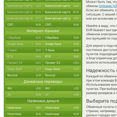
Может быть так, чт
Банковская карта
Банковская карта
обмены
Uniswap (UN
UAH
UAH
Если же обменять Un
Банковская карта
Банковская карта
BYN
BYN
ситуации. С вашей
Банковская карта
Банковская карта
или же исключим эт
KZT
KZT
СБП
СБП
RUB
RUB
Имейте в виду, что
EUR бывают выгодне
Интернет-банкинг
обменом электронны
Сбербанк
Сбербанк
RUB
RUB
инструкцией по сер
Альфа-Банк
Альфа-Банк
RUB
RUB
Для верного подсче
постоянно доступн
Т-Банк
Т-Банк
RUB
RUB
пунктов подходящий
ВТБ
ВТБ
RUB
RUB
о благоприятном для
можете использов
Приват 24
Приват 24
UAH
UAH
Kaspi Bank
Kaspi Bank
KZT
KZT
Надежность 
Revolut
Revolut
EUR
EUR
Каждый из обменны
при этом команда 
Денежные переводы
Использование мон
WU
WU
USD
USD
пунктах. При выбор
размер резервов и 
ЗК
ЗК
RUB
RUB
Выберите по
Наличные деньги
Обменные пункты по
Наличные
Наличные
USD
USD
странах, например:
Наличные
Наличные
RUB
RUB
разных городах мог