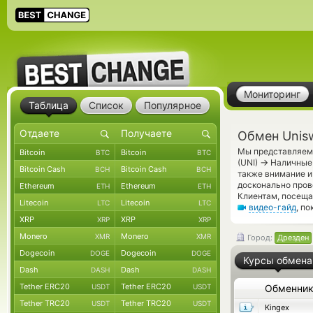
Мониторинг
Таблица
Список
Популярное
Обмен Unis
Мы представляем 
Bitcoin
Bitcoin
BTC
BTC
→
(UNI)
Наличные 
Bitcoin Cash
Bitcoin Cash
BCH
BCH
также внимание и
досконально пров
Ethereum
Ethereum
ETH
ETH
Клиентам, посещ
Litecoin
Litecoin
LTC
LTC
видео-гайд
, п
XRP
XRP
XRP
XRP
Monero
Monero
XMR
XMR
Город:
Дрезден
Dogecoin
Dogecoin
DOGE
DOGE
Курсы обмена
Dash
Dash
DASH
DASH
Tether ERC20
Tether ERC20
USDT
USDT
Обменни
Tether TRC20
Tether TRC20
USDT
USDT
Kingex