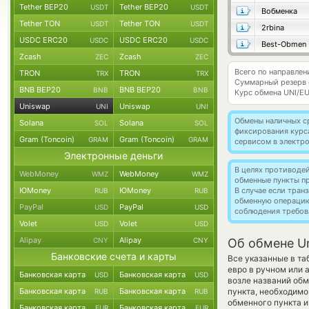
Tether BEP20
Tether BEP20
USDT
USDT
Вобменка
Tether TON
Tether TON
USDT
USDT
2rbina
USDC ERC20
USDC ERC20
USDC
USDC
Best-Obmen
Zcash
Zcash
ZEC
ZEC
Всего по направлен
TRON
TRON
TRX
TRX
Суммарный резерв
BNB BEP20
BNB BEP20
BNB
BNB
Курс обмена
UNI/E
Uniswap
Uniswap
UNI
UNI
Обмены наличных с
Solana
Solana
SOL
SOL
фиксирования курс
Gram (Toncoin)
Gram (Toncoin)
GRAM
GRAM
сервисом в электр
Электронные деньги
В целях противоде
WebMoney
WebMoney
WMZ
WMZ
обменные пункты п
ЮMoney
ЮMoney
В случае если тра
RUB
RUB
обменную операци
PayPal
PayPal
USD
USD
соблюдения требов
Volet
Volet
USD
USD
Alipay
Alipay
CNY
CNY
Об обмене Un
Банковские счета и карты
Все указанные в т
евро в ручном или
Банковская карта
Банковская карта
USD
USD
возле названий обм
Банковская карта
Банковская карта
пункта, необходимо
RUB
RUB
обменного пункта и
Банковская карта
Банковская карта
EUR
EUR