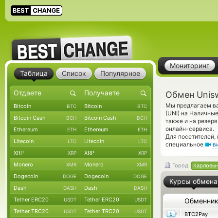
Мониторинг
Таблица
Список
Популярное
Обмен Unis
Мы предлагаем ва
Bitcoin
Bitcoin
BTC
BTC
(UNI) на Наличны
Bitcoin Cash
Bitcoin Cash
BCH
BCH
также и на резер
онлайн-сервиса.
Ethereum
Ethereum
ETH
ETH
Для посетителей,
Litecoin
Litecoin
LTC
LTC
специальное
в
XRP
XRP
XRP
XRP
Monero
Monero
XMR
XMR
Город:
Карловы
Dogecoin
Dogecoin
DOGE
DOGE
Курсы обмена
Dash
Dash
DASH
DASH
Tether ERC20
Tether ERC20
USDT
USDT
Обменни
Tether TRC20
Tether TRC20
USDT
USDT
BTC2Pay