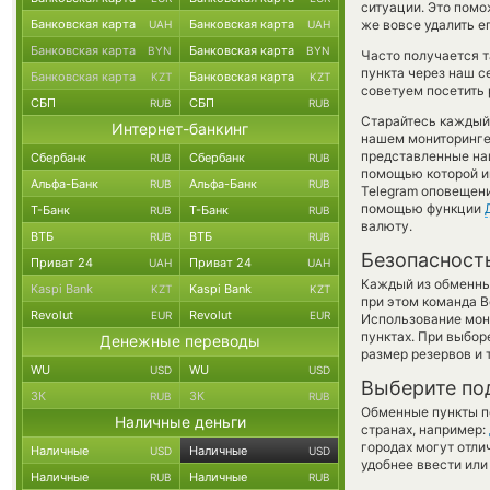
ситуации. Это пом
Банковская карта
Банковская карта
же вовсе удалить е
UAH
UAH
Банковская карта
Банковская карта
BYN
BYN
Часто получается т
пункта через наш с
Банковская карта
Банковская карта
KZT
KZT
советуем посетить 
СБП
СБП
RUB
RUB
Старайтесь каждый
Интернет-банкинг
нашем мониторинге
представленные на
Сбербанк
Сбербанк
RUB
RUB
помощью которой им
Альфа-Банк
Альфа-Банк
RUB
RUB
Telegram оповещение
помощью функции
Т-Банк
Т-Банк
RUB
RUB
валюту.
ВТБ
ВТБ
RUB
RUB
Безопасност
Приват 24
Приват 24
UAH
UAH
Каждый из обменны
Kaspi Bank
Kaspi Bank
KZT
KZT
при этом команда 
Revolut
Revolut
EUR
EUR
Использование мон
пунктах. При выбор
Денежные переводы
размер резервов и 
WU
WU
USD
USD
Выберите по
ЗК
ЗК
RUB
RUB
Обменные пункты по
Наличные деньги
странах, например:
городах могут отли
Наличные
Наличные
USD
USD
удобнее ввести или
Наличные
Наличные
RUB
RUB