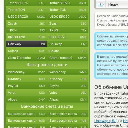
Tether BEP20
Tether BEP20
USDT
USDT
Kingex
Tether TON
Tether TON
USDT
USDT
Всего по направлен
USDC ERC20
USDC ERC20
USDC
USDC
Суммарный резерв
Zcash
Zcash
ZEC
ZEC
Курс обмена
UNI/U
TRON
TRON
TRX
TRX
Обмены наличных с
BNB BEP20
BNB BEP20
BNB
BNB
фиксирования курс
Uniswap
Uniswap
UNI
UNI
сервисом в электр
Solana
Solana
SOL
SOL
В целях противоде
Gram (Toncoin)
Gram (Toncoin)
GRAM
GRAM
обменные пункты п
Электронные деньги
В случае если тра
обменную операци
WebMoney
WebMoney
WMZ
WMZ
соблюдения требов
ЮMoney
ЮMoney
RUB
RUB
PayPal
PayPal
USD
USD
Об обмене U
Volet
Volet
USD
USD
В приведенной табл
автоматический ил
Alipay
Alipay
CNY
CNY
метки, которые вре
Банковские счета и карты
на сайт пункта обм
вебсайт обменника
Банковская карта
Банковская карта
USD
USD
обратиться к менед
Банковская карта
Банковская карта
Uniswap (UNI)
на
На
RUB
RUB
если обменять Uni s
Банковская карта
Банковская карта
EUR
EUR