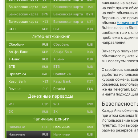
внимание на метки,
Банковская карта
Банковская карта
UAH
UAH
на сайт пункта обм
на сайт-обменник в
Банковская карта
Банковская карта
BYN
BYN
Вероятно, что прои
Банковская карта
Банковская карта
KZT
KZT
обмены
Наличные 
Rubles cash на Skri
СБП
СБП
RUB
RUB
сообщите нам о сл
Интернет-банкинг
проблемы с админис
направления.
Сбербанк
Сбербанк
RUB
RUB
Зачастую получает
Альфа-Банк
Альфа-Банк
RUB
RUB
обменного пункта ч
Т-Банк
Т-Банк
RUB
RUB
мы советуем посети
ВТБ
ВТБ
RUB
RUB
Старайтесь каждый
Приват 24
Приват 24
UAH
UAH
удобства использов
курсов обмена. Есл
Kaspi Bank
Kaspi Bank
KZT
KZT
обменом, воспольз
Revolut
Revolut
EUR
EUR
же на Telegram. Ес
и найти подходящий
Денежные переводы
Безопасност
WU
WU
USD
USD
Каждый из обменны
ЗК
ЗК
RUB
RUB
при этом команда 
Наличные деньги
Использование мон
пунктах. При выбор
Наличные
Наличные
USD
USD
размер резервов и 
Наличные
Наличные
RUB
RUB