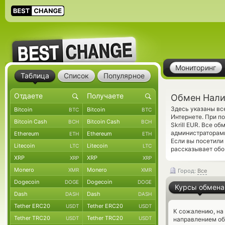
Мониторинг
Таблица
Список
Популярное
Обмен Налич
Здесь указаны в
Bitcoin
Bitcoin
BTC
BTC
Интернете. При п
Bitcoin Cash
Bitcoin Cash
BCH
BCH
Skrill EUR. Все 
администраторам
Ethereum
Ethereum
ETH
ETH
Если вы посетили
Litecoin
Litecoin
LTC
LTC
рассказывает обо 
XRP
XRP
XRP
XRP
Monero
Monero
XMR
XMR
Город:
Все
Dogecoin
Dogecoin
DOGE
DOGE
Курсы обмена
Dash
Dash
DASH
DASH
Tether ERC20
Tether ERC20
USDT
USDT
К сожалению, на
Tether TRC20
Tether TRC20
USDT
USDT
направлением о