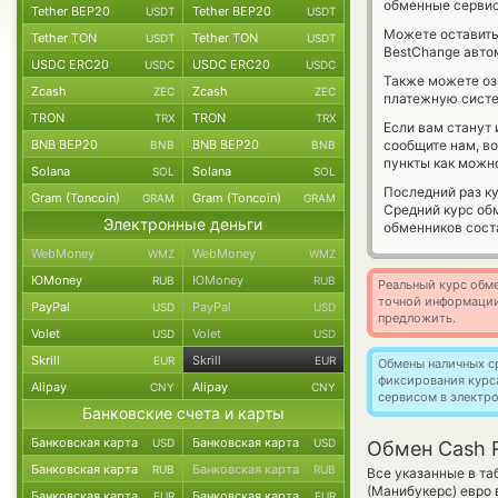
обменные сервис
Tether BEP20
Tether BEP20
USDT
USDT
Можете оставит
Tether TON
Tether TON
USDT
USDT
BestChange авто
USDC ERC20
USDC ERC20
USDC
USDC
Также можете о
Zcash
Zcash
ZEC
ZEC
платежную сист
TRON
TRON
TRX
TRX
Если вам станут
BNB BEP20
BNB BEP20
сообщите нам, в
BNB
BNB
пункты как можно
Solana
Solana
SOL
SOL
Последний раз ку
Gram (Toncoin)
Gram (Toncoin)
GRAM
GRAM
Средний курс об
Электронные деньги
обменников сос
WebMoney
WebMoney
WMZ
WMZ
ЮMoney
ЮMoney
RUB
RUB
Реальный курс обме
точной информации
PayPal
PayPal
USD
USD
предложить.
Volet
Volet
USD
USD
Skrill
Skrill
EUR
EUR
Обмены наличных с
фиксирования курс
Alipay
Alipay
CNY
CNY
сервисом в электр
Банковские счета и карты
Банковская карта
Банковская карта
USD
USD
Обмен Cash R
Банковская карта
Банковская карта
RUB
RUB
Все указанные в т
(Манибукерс) евро 
Банковская карта
Банковская карта
EUR
EUR