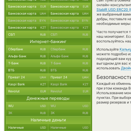
сайт пункта обмена
онлайн-консультант
Банковская карта
Банковская карта
EUR
EUR
StablR USD ERC20 
Банковская карта
Банковская карта
UAH
UAH
же выбранный вами о
добры, поставьте 
Банковская карта
Банковская карта
BYN
BYN
необходимые меры: 
Банковская карта
Банковская карта
KZT
KZT
Часто получается т
СБП
СБП
RUB
RUB
наш мониторинг. Ес
Интернет-банкинг
воспользуйтесь наш
Сбербанк
Сбербанк
Используйте
Кальк
RUB
RUB
можете подробно и
Альфа-Банк
Альфа-Банк
RUB
RUB
подходящий вам кур
Т-Банк
Т-Банк
выгодном для вас к
RUB
RUB
использовать
Двой
ВТБ
ВТБ
RUB
RUB
Безопасност
Приват 24
Приват 24
UAH
UAH
Каждый из обменны
Kaspi Bank
Kaspi Bank
KZT
KZT
при этом команда 
Revolut
Revolut
EUR
EUR
Использование мон
пунктах. При выбор
Денежные переводы
размер резервов и 
WU
WU
USD
USD
ЗК
ЗК
RUB
RUB
Наличные деньги
Наличные
Наличные
USD
USD