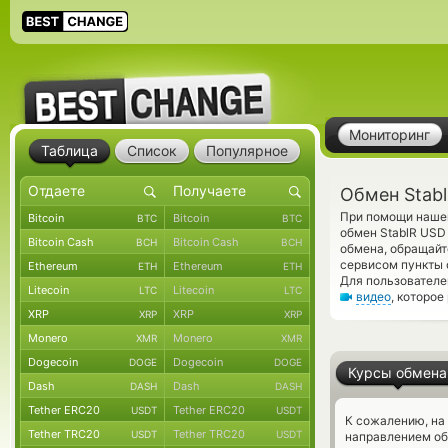
Мониторинг
Таблица
Список
Популярное
Обмен Stabl
При помощи нашег
Bitcoin
Bitcoin
BTC
BTC
обмен StablR USD
Bitcoin Cash
Bitcoin Cash
BCH
BCH
обмена, обращайт
сервисом пункты 
Ethereum
Ethereum
ETH
ETH
Для пользователе
Litecoin
Litecoin
LTC
LTC
видео
, которое
XRP
XRP
XRP
XRP
Monero
Monero
XMR
XMR
Dogecoin
Dogecoin
DOGE
DOGE
Курсы обмена
Dash
Dash
DASH
DASH
Tether ERC20
Tether ERC20
USDT
USDT
К сожалению, на
Tether TRC20
Tether TRC20
USDT
USDT
направлением об