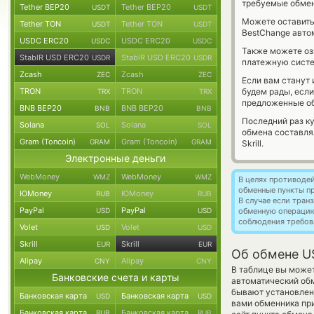
требуемые обмен
Tether BEP20
Tether BEP20
USDT
USDT
Можете оставит
Tether TON
Tether TON
USDT
USDT
BestChange авто
USDC ERC20
USDC ERC20
USDC
USDC
Также можете о
StablR USD ERC20
StablR USD ERC20
USDR
USDR
платежную систе
Zcash
Zcash
ZEC
ZEC
Если вам станут
TRON
TRON
будем рады, есл
TRX
TRX
предложенные об
BNB BEP20
BNB BEP20
BNB
BNB
Последний раз ку
Solana
Solana
SOL
SOL
обмена составл
Gram (Toncoin)
Gram (Toncoin)
GRAM
GRAM
Skrill.
Электронные деньги
WebMoney
WebMoney
WMZ
WMZ
В целях противоде
обменные пункты п
ЮMoney
ЮMoney
RUB
RUB
В случае если тра
PayPal
PayPal
USD
USD
обменную операци
соблюдения требов
Volet
Volet
USD
USD
Skrill
Skrill
EUR
EUR
Об обмене US
Alipay
Alipay
CNY
CNY
В таблице вы может
Банковские счета и карты
автоматический об
бывают установлены
Банковская карта
Банковская карта
USD
USD
вами обменника при
Банковская карта
Банковская карта
RUB
RUB