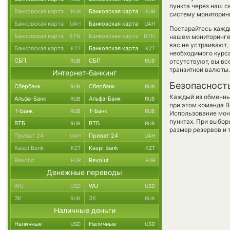
пункта через наш с
Банковская карта
Банковская карта
EUR
EUR
систему мониторинг
Банковская карта
Банковская карта
UAH
UAH
Постарайтесь кажд
Банковская карта
Банковская карта
BYN
BYN
нашем мониторинге
вас не устраивают,
Банковская карта
Банковская карта
KZT
KZT
необходимого курса
СБП
СБП
RUB
RUB
отсутствуют, вы в
транзитной валюты.
Интернет-банкинг
Безопасност
Сбербанк
Сбербанк
RUB
RUB
Каждый из обменны
Альфа-Банк
Альфа-Банк
RUB
RUB
при этом команда 
Т-Банк
Т-Банк
RUB
RUB
Использование мон
пунктах. При выбор
ВТБ
ВТБ
RUB
RUB
размер резервов и 
Приват 24
Приват 24
UAH
UAH
Kaspi Bank
Kaspi Bank
KZT
KZT
Revolut
Revolut
EUR
EUR
Денежные переводы
WU
WU
USD
USD
ЗК
ЗК
RUB
RUB
Наличные деньги
Наличные
Наличные
USD
USD