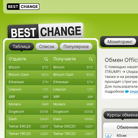
Мониторинг
Таблица
Список
Популярное
Обмен Offic
С помощью нашего
Bitcoin
Bitcoin
BTC
BTC
→
(TRUMP)
Utopia
Bitcoin Cash
Bitcoin Cash
BCH
BCH
также и на резер
проходят строгую
Ethereum
Ethereum
ETH
ETH
Для пользователе
Litecoin
Litecoin
LTC
LTC
подробное
вид
XRP
XRP
XRP
XRP
Monero
Monero
XMR
XMR
Dogecoin
Dogecoin
DOGE
DOGE
Курсы обмена
Dash
Dash
DASH
DASH
Tether ERC20
Tether ERC20
USDT
USDT
Обменни
Tether TRC20
Tether TRC20
USDT
USDT
60сек