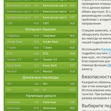
проведения операци
Банковская карта
Банковская карта
UAH
UAH
что в данное врем
Банковская карта
Банковская карта
обмен вручную. В сл
BYN
BYN
рекомендуем сообщ
Банковская карта
Банковская карта
KZT
KZT
проблемы с владель
СБП
СБП
направления.
RUB
RUB
Интернет-банкинг
Спешим заметить, 
обнаружить более 
Сбербанк
Сбербанк
RUB
RUB
вы никогда не меня
Альфа-Банк
Альфа-Банк
RUB
RUB
нашей подробной ин
Т-Банк
Т-Банк
RUB
RUB
Используйте
Кальк
подробно изучить
С
ВТБ
ВТБ
RUB
RUB
вам курс, не спеши
Приват 24
Приват 24
UAH
UAH
благоприятном для 
помощи функции
Дв
Kaspi Bank
Kaspi Bank
KZT
KZT
валюту.
Revolut
Revolut
EUR
EUR
Безопасност
Денежные переводы
Каждый из обменны
WU
WU
USD
USD
при этом команда 
ЗК
ЗК
RUB
RUB
Использование мон
пунктах. При выбор
Наличные деньги
размер резервов и 
Наличные
Наличные
USD
USD
Выберите по
Наличные
Наличные
RUB
RUB