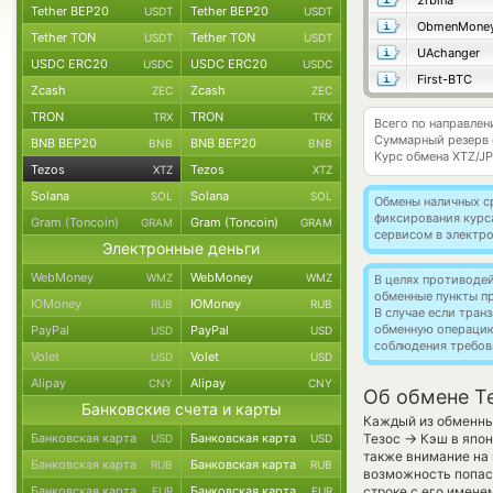
2rbina
Tether BEP20
Tether BEP20
USDT
USDT
ObmenMone
Tether TON
Tether TON
USDT
USDT
UAchanger
USDC ERC20
USDC ERC20
USDC
USDC
First-BTC
Zcash
Zcash
ZEC
ZEC
TRON
TRON
TRX
TRX
Всего по направлен
Суммарный резерв
BNB BEP20
BNB BEP20
BNB
BNB
Курс обмена
XTZ/J
Tezos
Tezos
XTZ
XTZ
Solana
Solana
SOL
SOL
Обмены наличных с
фиксирования курс
Gram (Toncoin)
Gram (Toncoin)
GRAM
GRAM
сервисом в электр
Электронные деньги
WebMoney
WebMoney
WMZ
WMZ
В целях противоде
обменные пункты п
ЮMoney
ЮMoney
RUB
RUB
В случае если тра
обменную операци
PayPal
PayPal
USD
USD
соблюдения требов
Volet
Volet
USD
USD
Alipay
Alipay
CNY
CNY
Об обмене Te
Банковские счета и карты
Каждый из обменных
→
Банковская карта
Банковская карта
Тезос
Кэш в япон
USD
USD
также внимание на 
Банковская карта
Банковская карта
RUB
RUB
возможность попас
Банковская карта
Банковская карта
строке с его имене
EUR
EUR