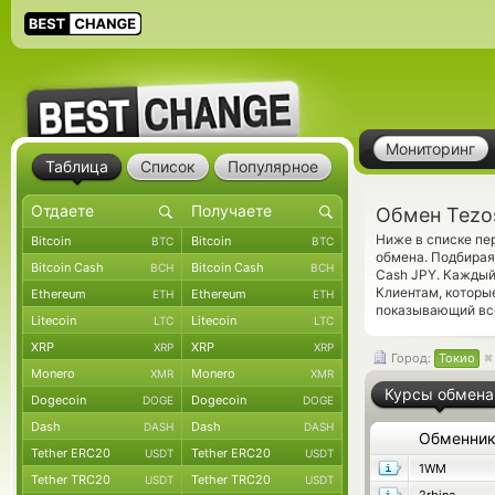
Мониторинг
Таблица
Список
Популярное
Обмен Tezos
Ниже в списке пе
Bitcoin
Bitcoin
BTC
BTC
обмена. Подбирая
Bitcoin Cash
Bitcoin Cash
BCH
BCH
Cash JPY. Каждый
Клиентам, которы
Ethereum
Ethereum
ETH
ETH
показывающий все
Litecoin
Litecoin
LTC
LTC
XRP
XRP
XRP
XRP
Город:
Токио
Monero
Monero
XMR
XMR
Курсы обмена
Dogecoin
Dogecoin
DOGE
DOGE
Dash
Dash
DASH
DASH
Обменни
Tether ERC20
Tether ERC20
USDT
USDT
1WM
Tether TRC20
Tether TRC20
USDT
USDT