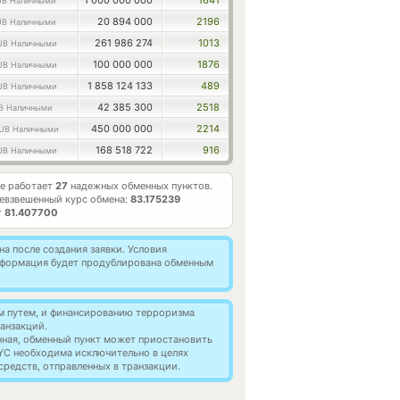
1 000 000 000
1641
UB Наличными
20 894 000
2196
UB Наличными
261 986 274
1013
UB Наличными
100 000 000
1876
UB Наличными
1 858 124 133
489
UB Наличными
42 385 300
2518
B Наличными
450 000 000
2214
UB Наличными
168 518 722
916
UB Наличными
е работает
27
надежных обменных пунктов.
евзвешенный курс обмена:
83.175239
т
81.407700
а после создания заявки. Условия
информация будет продублирована обменным
м путем, и финансированию терроризма
анзакций.
нная, обменный пункт может приостановить
YC необходима исключительно в целях
редств, отправленных в транзакции.