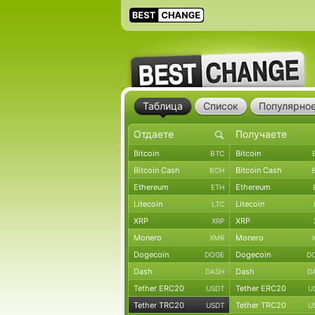
Таблица
Список
Популярно
Bitcoin
Bitcoin
BTC
Bitcoin Cash
Bitcoin Cash
BCH
Ethereum
Ethereum
ETH
Litecoin
Litecoin
LTC
XRP
XRP
XRP
Monero
Monero
XMR
Dogecoin
Dogecoin
DOGE
D
Dash
Dash
DASH
D
Tether ERC20
Tether ERC20
USDT
U
Tether TRC20
Tether TRC20
USDT
U