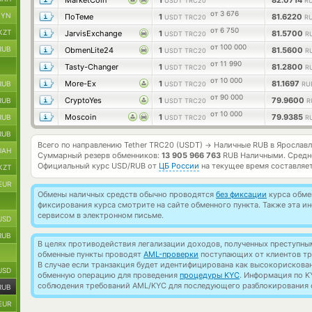
MarketCoin
1
82.0714
USDT TRC20
R
от 3 676
BYN
ПоТеме
1
81.6220
USDT TRC20
R
от 6 750
KZT
JarvisExchange
1
81.5700
USDT TRC20
R
от 100 000
RUB
ObmenLite24
1
81.5600
USDT TRC20
R
от 11 990
Tasty-Changer
1
81.2800
USDT TRC20
R
от 10 000
More-Ex
1
81.1697
RUB
USDT TRC20
RU
от 90 000
CryptoYes
1
79.9600
RUB
USDT TRC20
R
от 10 000
Moscoin
1
79.9385
RUB
USDT TRC20
R
RUB
Всего по направлению Tether TRC20 (USDT)
Наличные RUB в Ярославл
→
UAH
Суммарный резерв обменников:
13 905 966 763
RUB Наличными.
Средн
Официальный курс
USD/RUB
от
ЦБ России
на текущее время составляе
KZT
EUR
Обмены наличных средств обычно проводятся
без фиксации
курса обмен
фиксирования курса смотрите на сайте обменного пункта. Также эта 
сервисом в электронном письме.
USD
RUB
В целях противодействия легализации доходов, полученных преступны
обменные пункты проводят
AML-проверки
поступающих от клиентов тр
В случае если транзакция будет идентифицирована как высокорискова
USD
обменную операцию для проведения
процедуры KYC
. Информация по K
соблюдения требований AML/KYC для последующего разблокирования с
RUB
EUR