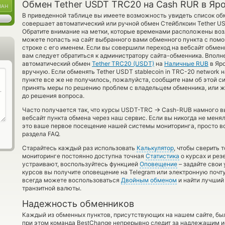
Обмен Tether USDT TRC20 на Cash RUR в Яр
UAH
В приведенной таблице вы имеете возможность увидеть список об
совершает автоматический или ручной обмен Стейблкоин Tether U
Обратите внимание на метки, которые временами расположены возл
можете попасть на сайт выбранного вами обменного пункта с по
строке с его именем. Если вы совершили переход на вебсайт обме
вам следует обратиться к администратору сайта-обменника. Вполн
автоматический обмен
Tether TRC20 (USDT)
на
Наличные RUB
в Яр
вручную. Если обменять Tether USDT stablecoin in TRC-20 network 
пункте все же не получилось, пожалуйста, сообщите нам об этой 
принять меры по решению проблем с владельцем обменника, или же
до решения вопроса.
→
Часто получается так, что курсы USDT-TRC
Cash-RUB намного вы
вебсайт пункта обмена через наш сервис. Если вы никогда не мен
это ваше первое посещение нашей системы мониторинга, просто в
раздела FAQ.
Старайтесь каждый раз использовать
Калькулятор
, чтобы сверить
мониторинге постоянно доступна точная
Статистика
о курсах и рез
устраивают, воспользуйтесь функцией
Оповещение
– задайте свои
курсов вы получите оповещение на Telegram или электронную почту
всегда можете воспользоваться
Двойным обменом
и найти лучший
транзитной валюты.
Надежность обменников
Каждый из обменных пунктов, присутствующих на нашем сайте, бы
при этом команда BestChange непрерывно следит за надлежащим и