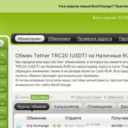
Уже видели новый BestChange? Пригла
Всего курсов:
12478
Мониторинг
Обменники
Проверка адреса
Пар
е
Обмен Tether TRC20 (USDT) на Наличные R
Мы предлагаем вам листинг обменников, в которых вы имеете во
BTC
TRC20 (USDT) на Наличные RUB по наилучшему курсу в сети. По
BCH
обращать внимание также и на резерв валюты Cash RUR. Все пр
пункты обмена проходят доскональную проверку.
ETH
Если вы впервые посетили нашу систему мониторинга, просмотр
LTC
возможностях сайта BestChange.
XRP
XMR
Город:
Ярославль
Обратный обмен
Избранное
OGE
Курсы обмена
Калькулятор
Оповещение
Дво
ASH
SDT
Обменник
Отдаете
Получа
SDT
от 70 000
City-Exchange
1
84.1587
USDT TRC20
RU