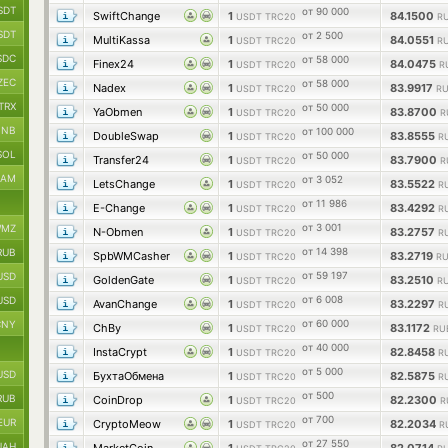
SDT
от 90 000
SwiftChange
1
84.1500
USDT TRC20
R
SDT
от 2 500
MultiKassa
1
84.0551
USDT TRC20
R
SDC
от 58 000
Finex24
1
84.0475
USDT TRC20
R
ZEC
от 58 000
Nadex
1
83.9917
USDT TRC20
RU
TRX
от 50 000
YaObmen
1
83.8700
USDT TRC20
R
BNB
от 100 000
DoubleSwap
1
83.8555
USDT TRC20
R
SOL
от 50 000
Transfer24
1
83.7900
USDT TRC20
R
RAM
от 3 052
LetsChange
1
83.5522
USDT TRC20
R
от 11 986
E-Change
1
83.4292
USDT TRC20
R
от 3 001
MZ
N-Obmen
1
83.2757
USDT TRC20
R
от 14 398
RUB
SpbWMCasher
1
83.2719
USDT TRC20
RU
от 59 197
USD
GoldenGate
1
83.2510
USDT TRC20
R
от 6 008
USD
AvanChange
1
83.2297
USDT TRC20
R
от 60 000
CNY
ChBy
1
83.1172
USDT TRC20
RU
от 40 000
InstaCrypt
1
82.8458
USDT TRC20
R
от 5 000
USD
БухтаОбмена
1
82.5875
USDT TRC20
R
от 500
RUB
CoinDrop
1
82.2300
USDT TRC20
R
от 700
EUR
CryptoMeow
1
82.2034
USDT TRC20
R
от 27 550
UAH