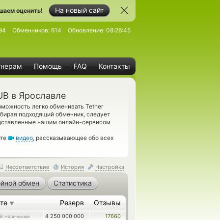
На новый сайт
шаем оценить!
94
Обменников:
614
Обновление:
08:26:45
тнерам
Помощь
FAQ
Контакты
UB в Ярославле
зможность легко обменивать Tether
дбирая подходящий обменник, следует
едставленные нашим онлайн-сервисом
ите
видео
, рассказывающее обо всех
Несоответствие
История
Настройка
йной обмен
Статистика
ете
Резерв
Отзывы
▼
4 250 000 000
17660
B Наличными