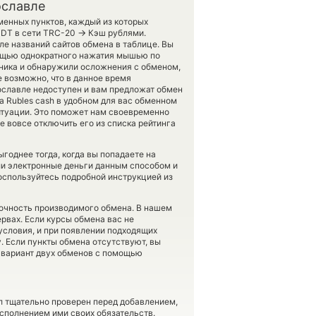
ославле
менных пунктов, каждый из которых
→
SDT в сети TRC-20
Кэш рублями.
е названий сайтов обмена в таблице. Вы
мощью однократного нажатия мышью по
нника и обнаружили осложнения с обменом,
е возможно, что в данное время
ославле недоступен и вам предложат обмен
на Rubles cash в удобном для вас обменном
ситуации. Это поможет нам своевременно
 вовсе отключить его из списка рейтинга
годнее тогда, когда вы попадаете на
яли электронные деньги данным способом и
оспользуйтесь подробной инструкцией из
 точность производимого обмена. В нашем
ервах. Если курсы обмена вас не
 условия, и при появлении подходящих
. Если пункты обмена отсутствуют, вы
 вариант двух обменов с помощью
л тщательно проверен перед добавлением,
сполнением ими своих обязательств.