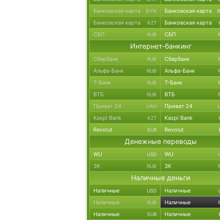
Банковская карта
Банковская карта
BYN
Банковская карта
Банковская карта
KZT
СБП
СБП
RUB
Интернет-банкинг
Сбербанк
Сбербанк
RUB
Альфа-Банк
Альфа-Банк
RUB
Т-Банк
Т-Банк
RUB
ВТБ
ВТБ
RUB
Приват 24
Приват 24
UAH
Kaspi Bank
Kaspi Bank
KZT
Revolut
Revolut
EUR
Денежные переводы
WU
WU
USD
ЗК
ЗК
RUB
Наличные деньги
Наличные
Наличные
USD
Наличные
Наличные
RUB
Наличные
Наличные
EUR