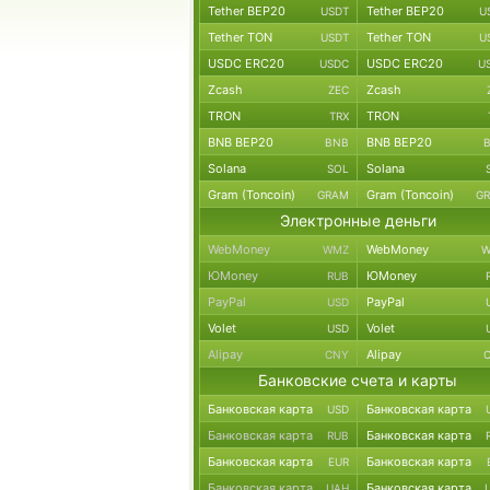
Tether BEP20
Tether BEP20
USDT
U
Tether TON
Tether TON
USDT
U
USDC ERC20
USDC ERC20
USDC
U
Zcash
Zcash
ZEC
TRON
TRON
TRX
BNB BEP20
BNB BEP20
BNB
Solana
Solana
SOL
Gram (Toncoin)
Gram (Toncoin)
GRAM
G
Электронные деньги
WebMoney
WebMoney
WMZ
W
ЮMoney
ЮMoney
RUB
PayPal
PayPal
USD
Volet
Volet
USD
Alipay
Alipay
CNY
Банковские счета и карты
Банковская карта
Банковская карта
USD
Банковская карта
Банковская карта
RUB
Банковская карта
Банковская карта
EUR
Банковская карта
Банковская карта
UAH