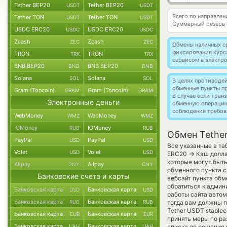
Tether BEP20
Tether BEP20
USDT
USDT
Всего по направлен
Tether TON
Tether TON
USDT
USDT
Суммарный резерв
USDC ERC20
USDC ERC20
USDC
USDC
Zcash
Zcash
ZEC
ZEC
Обмены наличных с
фиксирования курс
TRON
TRON
TRX
TRX
сервисом в электр
BNB BEP20
BNB BEP20
BNB
BNB
Solana
Solana
SOL
SOL
В целях противоде
обменные пункты п
Gram (Toncoin)
Gram (Toncoin)
GRAM
GRAM
В случае если тра
Электронные деньги
обменную операци
соблюдения требов
WebMoney
WebMoney
WMZ
WMZ
ЮMoney
ЮMoney
RUB
RUB
Обмен Tethe
PayPal
PayPal
USD
USD
Все указанные в та
Volet
Volet
USD
USD
→
ERC20
Кэш долла
которые могут быт
Alipay
Alipay
CNY
CNY
обменного пункта с
Банковские счета и карты
вебсайт пункта обм
обратиться к админ
Банковская карта
Банковская карта
USD
USD
работы сайта авто
Банковская карта
Банковская карта
RUB
RUB
тогда вам должны п
Tether USDT stablec
Банковская карта
Банковская карта
EUR
EUR
принять меры по р
Банковская карта
Банковская карта
UAH
UAH
списка до решения