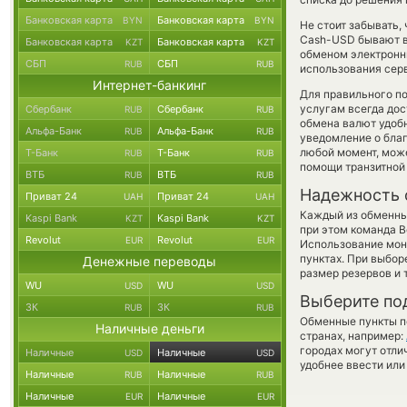
Банковская карта
Банковская карта
BYN
BYN
Не стоит забывать,
Cash-USD бывают вы
Банковская карта
Банковская карта
KZT
KZT
обменом электронны
СБП
СБП
RUB
RUB
использования сер
Интернет-банкинг
Для правильного по
услугам всегда до
Сбербанк
Сбербанк
RUB
RUB
обмена валют удобн
Альфа-Банк
Альфа-Банк
RUB
RUB
уведомление о благо
любой момент, мож
Т-Банк
Т-Банк
RUB
RUB
помощи транзитной
ВТБ
ВТБ
RUB
RUB
Надежность 
Приват 24
Приват 24
UAH
UAH
Каждый из обменны
Kaspi Bank
Kaspi Bank
KZT
KZT
при этом команда 
Revolut
Revolut
EUR
EUR
Использование мон
пунктах. При выбор
Денежные переводы
размер резервов и 
WU
WU
USD
USD
Выберите по
ЗК
ЗК
RUB
RUB
Обменные пункты по
Наличные деньги
странах, например:
городах могут отли
Наличные
Наличные
USD
USD
удобнее ввести или
Наличные
Наличные
RUB
RUB
Наличные
Наличные
EUR
EUR