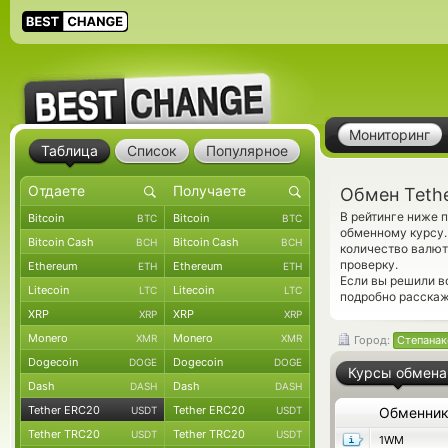
Мониторинг
Таблица
Список
Популярное
Обмен Teth
В рейтинге ниже 
Bitcoin
Bitcoin
BTC
BTC
обменному курсу.
Bitcoin Cash
Bitcoin Cash
BCH
BCH
количество валют
проверку.
Ethereum
Ethereum
ETH
ETH
Если вы решили в
Litecoin
Litecoin
LTC
LTC
подробно расскаж
XRP
XRP
XRP
XRP
Monero
Monero
XMR
XMR
Город:
Степанак
Dogecoin
Dogecoin
DOGE
DOGE
Курсы обмена
Dash
Dash
DASH
DASH
Tether ERC20
Tether ERC20
USDT
USDT
Обменни
Tether TRC20
Tether TRC20
USDT
USDT
1WM