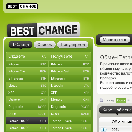
Мониторинг
Таблица
Список
Популярное
Обмен Teth
В рейтинге ниже 
Bitcoin
Bitcoin
BTC
BTC
обменному курсу.
Bitcoin Cash
Bitcoin Cash
BCH
BCH
количество валют
проверку.
Ethereum
Ethereum
ETH
ETH
Если вы решили в
Litecoin
Litecoin
LTC
LTC
подробно расскаж
XRP
XRP
XRP
XRP
Monero
Monero
XMR
XMR
Город:
Осло
Dogecoin
Dogecoin
DOGE
DOGE
Курсы обмена
Dash
Dash
DASH
DASH
Tether ERC20
Tether ERC20
USDT
USDT
Обменни
Tether TRC20
Tether TRC20
USDT
USDT
001K