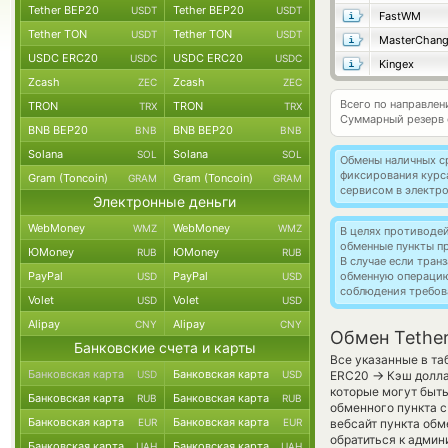
Tether BEP20
Tether BEP20
USDT
USDT
FastWM
Tether TON
Tether TON
USDT
USDT
MasterChan
USDC ERC20
USDC ERC20
USDC
USDC
Kingex
Zcash
Zcash
ZEC
ZEC
Всего по направлен
TRON
TRON
TRX
TRX
Суммарный резерв
BNB BEP20
BNB BEP20
BNB
BNB
Solana
Solana
SOL
SOL
Обмены наличных с
фиксирования курс
Gram (Toncoin)
Gram (Toncoin)
GRAM
GRAM
сервисом в электр
Электронные деньги
WebMoney
WebMoney
WMZ
WMZ
В целях противоде
обменные пункты п
ЮMoney
ЮMoney
RUB
RUB
В случае если тра
PayPal
PayPal
обменную операци
USD
USD
соблюдения требов
Volet
Volet
USD
USD
Alipay
Alipay
CNY
CNY
Обмен Tethe
Банковские счета и карты
Все указанные в та
Банковская карта
Банковская карта
→
USD
USD
ERC20
Кэш долла
которые могут быт
Банковская карта
Банковская карта
RUB
RUB
обменного пункта с
Банковская карта
Банковская карта
EUR
EUR
вебсайт пункта обм
обратиться к админ
Банковская карта
Банковская карта
UAH
UAH