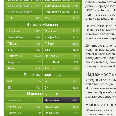
работы сайта авто
Банковская карта
Банковская карта
BYN
BYN
должны предложить 
USDT stablecoin in 
Банковская карта
Банковская карта
KZT
KZT
принять меры по р
СБП
СБП
RUB
RUB
списка до решения
Интернет-банкинг
Не стоит забывать,
Cash-USD бывают вы
Сбербанк
Сбербанк
RUB
RUB
обменом электронны
Альфа-Банк
Альфа-Банк
RUB
RUB
использования сер
Т-Банк
Т-Банк
RUB
RUB
Для правильного по
услугам всегда до
ВТБ
ВТБ
RUB
RUB
обмена валют удобн
Приват 24
Приват 24
UAH
UAH
уведомление о благо
любой момент, мож
Kaspi Bank
Kaspi Bank
KZT
KZT
помощи транзитной
Revolut
Revolut
EUR
EUR
Надежность 
Денежные переводы
Каждый из обменны
WU
WU
USD
USD
при этом команда 
ЗК
ЗК
RUB
RUB
Использование мон
пунктах. При выбор
Наличные деньги
размер резервов и 
Наличные
Наличные
USD
USD
Выберите по
Наличные
Наличные
RUB
RUB
Обменные пункты по
Наличные
Наличные
EUR
EUR
странах, например: