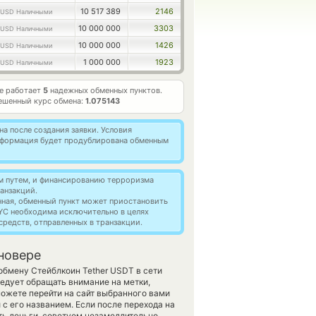
10 517 389
2146
USD Наличными
10 000 000
3303
USD Наличными
10 000 000
1426
USD Наличными
1 000 000
1923
USD Наличными
е работает
5
надежных обменных пунктов.
ешенный курс обмена:
1.075143
а после создания заявки. Условия
информация будет продублирована обменным
м путем, и финансированию терроризма
анзакций.
нная, обменный пункт может приостановить
YC необходима исключительно в целях
редств, отправленных в транзакции.
новере
обмену Стейблкоин Tether USDT в сети
едует обращать внимание на метки,
ожете перейти на сайт выбранного вами
с его названием. Если после перехода на
ть деньги, советуем незамедлительно