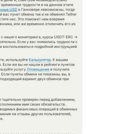
и временные трудности и на данном этапе
чные USD
в Ганновере невозможны, тогда
вас пункт обмена так и не обменял Tether
естите нас. Это поможет нам вовремя
нника, или же временно отключить его из
→
ов с нашего мониторинга, курсы USDT-ERC
ятельно. Если у вас появились трудности с
 и воспользоваться подробной инструкцией
те, используйте
Калькулятор
. К вашим
х. Если же вы не нашли в рейтинге пунктов
ользуйте услугу
Оповещение
и получите
 Если пункты обмена не показаны, вы, в
 подходящий вариант двух обменов при
л тщательно проверен перед добавлением,
сполнением ими своих обязательств.
оводимых финансовых операций в обменных
имание на отзывы других пользователей,
е.