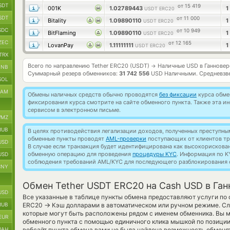
SDT
от 15 419
001K
1.02789443
1
USDT ERC20
SDT
от 11 000
Bitality
1.09890110
1
USDT ERC20
SDC
от 10 949
BitFlaming
1.09890110
1
USDT ERC20
ZEC
от 12 165
LovanPay
1.11111111
1
USDT ERC20
TRX
Всего по направлению Tether ERC20 (USDT)
Наличные USD в Ганновер
→
BNB
Суммарный резерв обменников:
31 742 556
USD Наличными.
Средневзв
SOL
RAM
Обмены наличных средств обычно проводятся
без фиксации
курса обмен
фиксирования курса смотрите на сайте обменного пункта. Также эта 
сервисом в электронном письме.
MZ
RUB
В целях противодействия легализации доходов, полученных преступны
обменные пункты проводят
AML-проверки
поступающих от клиентов тр
USD
В случае если транзакция будет идентифицирована как высокорискова
обменную операцию для проведения
процедуры KYC
. Информация по K
USD
соблюдения требований AML/KYC для последующего разблокирования с
CNY
Обмен Tether USDT ERC20 на Cash USD в Ган
USD
Все указанные в таблице пункты обмена предоставляют услуги по 
→
RUB
ERC20
Кэш долларами в автоматическом или ручном режиме. Сл
которые могут быть расположены рядом с именем обменника. Вы м
EUR
обменного пункта с помощью единичного клика мышкой по позиции 
UAH
вебсайт пункта обмена вами не была найдена возможность обменя