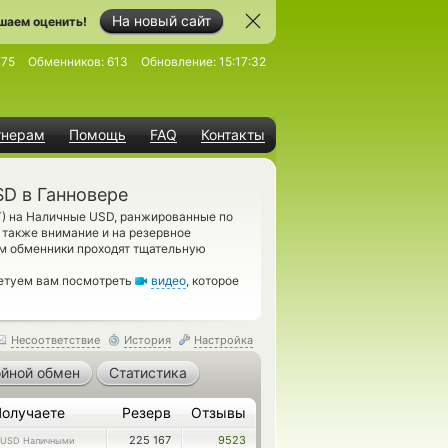
На новый сайт
шаем оценить!
775
Обменников:
613
Обновление:
15:17:32
тнерам
Помощь
FAQ
Контакты
D в Ганновере
T) на Наличные USD, ранжированные по
 также внимание и на резервное
м обменники проходят тщательную
ветуем вам посмотреть
видео
, которое
Несоответствие
История
Настройка
йной обмен
Статистика
Получаете
Резерв
Отзывы
225 167
9523
USD Наличными