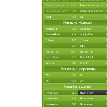
Банковская карта
Банковская карта
BYN
Банковская карта
Банковская карта
KZT
СБП
СБП
RUB
Интернет-банкинг
Сбербанк
Сбербанк
RUB
Альфа-Банк
Альфа-Банк
RUB
Т-Банк
Т-Банк
RUB
ВТБ
ВТБ
RUB
Приват 24
Приват 24
UAH
Kaspi Bank
Kaspi Bank
KZT
Revolut
Revolut
EUR
Денежные переводы
WU
WU
USD
ЗК
ЗК
RUB
Наличные деньги
Наличные
Наличные
USD
Наличные
Наличные
RUB
Наличные
Наличные
EUR