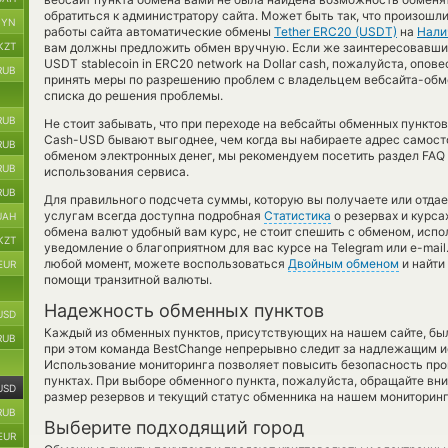
обратиться к администратору сайта. Может быть так, что произошл
BYN
работы сайта автоматические обмены
Tether ERC20 (USDT)
на
Нали
KZT
вам должны предложить обмен вручную. Если же заинтересовавший 
USDT stablecoin in ERC20 network на Dollar cash, пожалуйста, опов
RUB
принять меры по разрешению проблем с владельцем вебсайта-обме
списка до решения проблемы.
RUB
Не стоит забывать, что при переходе на вебсайты обменных пункт
Cash-USD бывают выгоднее, чем когда вы набираете адрес самосто
RUB
обменом электронных денег, мы рекомендуем посетить раздел FAQ
RUB
использования сервиса.
RUB
Для правильного подсчета суммы, которую вы получаете или отдае
услугам всегда доступна подробная
Статистика
о резервах и курса
UAH
обмена валют удобный вам курс, не стоит спешить с обменом, исп
KZT
уведомление о благоприятном для вас курсе на Telegram или e-mail.
любой момент, можете воспользоваться
Двойным обменом
и найти
EUR
помощи транзитной валюты.
Надежность обменных пунктов
USD
Каждый из обменных пунктов, присутствующих на нашем сайте, бы
RUB
при этом команда BestChange непрерывно следит за надлежащим и
Использование мониторинга позволяет повысить безопасность пр
пунктах. При выборе обменного пункта, пожалуйста, обращайте вн
USD
размер резервов и текущий статус обменника на нашем мониторинг
RUB
Выберите подходящий город
EUR