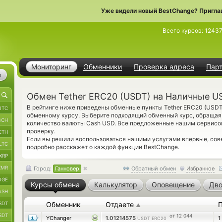
Уже видели новый BestChange? Пригла
Всего курсов:
1243
Мониторинг
Обменники
Проверка адреса
Пар
е
Обмен Tether ERC20 (USDT) на Наличные US
В рейтинге ниже приведены обменные пункты Tether ERC20 (USD
BTC
обменному курсу. Выберите подходящий обменный курс, обращая
BCH
количество валюты Cash USD. Все предложенные нашим сервисо
проверку.
ETH
Если вы решили воспользоваться нашими услугами впервые, со
LTC
подробно расскажет о каждой функции BestChange.
XRP
XMR
Город:
Ганновер
Обратный обмен
Избранное
OGE
Курсы обмена
Калькулятор
Оповещение
Дво
ASH
SDT
Обменник
Отдаете
▲
SDT
от 12 044
YChanger
1.01214575
1
USDT ERC20