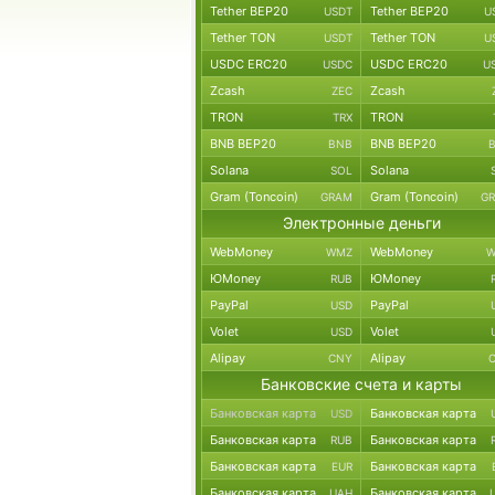
Tether BEP20
Tether BEP20
USDT
U
Tether TON
Tether TON
USDT
U
USDC ERC20
USDC ERC20
USDC
U
Zcash
Zcash
ZEC
TRON
TRON
TRX
BNB BEP20
BNB BEP20
BNB
Solana
Solana
SOL
Gram (Toncoin)
Gram (Toncoin)
GRAM
G
Электронные деньги
WebMoney
WebMoney
WMZ
W
ЮMoney
ЮMoney
RUB
PayPal
PayPal
USD
Volet
Volet
USD
Alipay
Alipay
CNY
Банковские счета и карты
Банковская карта
Банковская карта
USD
Банковская карта
Банковская карта
RUB
Банковская карта
Банковская карта
EUR
Банковская карта
Банковская карта
UAH