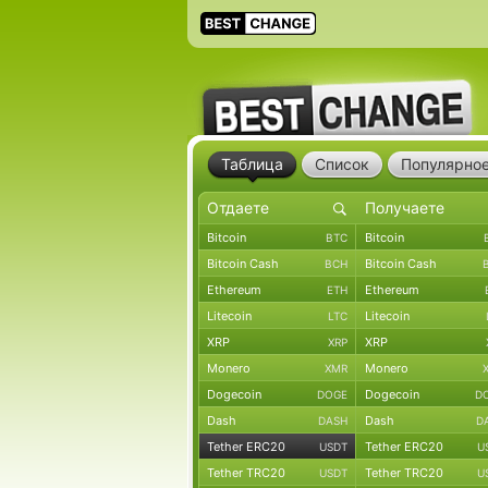
Таблица
Список
Популярно
Bitcoin
Bitcoin
BTC
Bitcoin Cash
Bitcoin Cash
BCH
Ethereum
Ethereum
ETH
Litecoin
Litecoin
LTC
XRP
XRP
XRP
Monero
Monero
XMR
Dogecoin
Dogecoin
DOGE
D
Dash
Dash
DASH
D
Tether ERC20
Tether ERC20
USDT
U
Tether TRC20
Tether TRC20
USDT
U