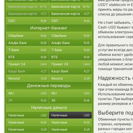
USDT stablecoin in 
Банковская карта
Банковская карта
BYN
BYN
принять меры по р
Банковская карта
Банковская карта
KZT
KZT
списка до решения
СБП
СБП
RUB
RUB
Не стоит забывать,
Cash-USD бывают вы
Интернет-банкинг
обменом электронны
Сбербанк
Сбербанк
RUB
RUB
использования сер
Альфа-Банк
Альфа-Банк
RUB
RUB
Для правильного по
услугам всегда до
Т-Банк
Т-Банк
RUB
RUB
обмена валют удобн
ВТБ
ВТБ
RUB
RUB
уведомление о благо
любой момент, мож
Приват 24
Приват 24
UAH
UAH
помощи транзитной
Kaspi Bank
Kaspi Bank
KZT
KZT
Надежность 
Revolut
Revolut
EUR
EUR
Каждый из обменны
Денежные переводы
при этом команда 
WU
WU
USD
USD
Использование мон
пунктах. При выбор
ЗК
ЗК
RUB
RUB
размер резервов и 
Наличные деньги
Выберите по
Наличные
Наличные
USD
USD
Обменные пункты по
Наличные
Наличные
RUB
RUB
странах, например:
разных городах мог
Наличные
Наличные
EUR
EUR