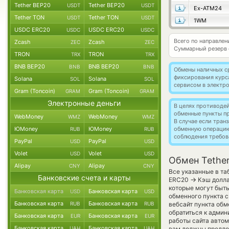
Tether BEP20
Tether BEP20
USDT
USDT
Ex-ATM24
Tether TON
Tether TON
USDT
USDT
1WM
USDC ERC20
USDC ERC20
USDC
USDC
Всего по направлен
Zcash
Zcash
ZEC
ZEC
Суммарный резерв
TRON
TRON
TRX
TRX
BNB BEP20
BNB BEP20
BNB
BNB
Обмены наличных с
фиксирования курс
Solana
Solana
SOL
SOL
сервисом в электр
Gram (Toncoin)
Gram (Toncoin)
GRAM
GRAM
Электронные деньги
В целях противоде
обменные пункты п
WebMoney
WebMoney
WMZ
WMZ
В случае если тра
ЮMoney
ЮMoney
обменную операци
RUB
RUB
соблюдения требов
PayPal
PayPal
USD
USD
Volet
Volet
USD
USD
Обмен Tether
Alipay
Alipay
CNY
CNY
Все указанные в та
Банковские счета и карты
→
ERC20
Кэш долла
которые могут быт
Банковская карта
Банковская карта
USD
USD
обменного пункта с
Банковская карта
Банковская карта
RUB
RUB
вебсайт пункта обм
обратиться к админ
Банковская карта
Банковская карта
EUR
EUR
работы сайта авто
Банковская карта
Банковская карта
UAH
UAH
вам должны предлож