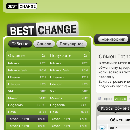
Мониторинг
Таблица
Список
Популярное
Обмен Teth
В рейтинге ниже 
Bitcoin
Bitcoin
BTC
BTC
обменному курсу.
Bitcoin Cash
Bitcoin Cash
BCH
BCH
количество валют
проверку.
Ethereum
Ethereum
ETH
ETH
Если вы решили в
Litecoin
Litecoin
LTC
LTC
подробно расскаж
XRP
XRP
XRP
XRP
Monero
Monero
XMR
XMR
Город:
Агарак
Dogecoin
Dogecoin
DOGE
DOGE
Курсы обмена
Dash
Dash
DASH
DASH
Tether ERC20
Tether ERC20
USDT
USDT
Обменни
Tether TRC20
Tether TRC20
USDT
USDT
001K