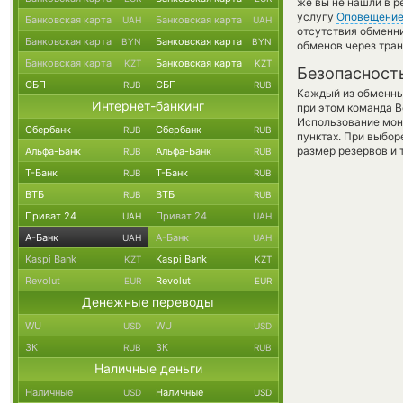
же вы не нашли в р
услугу
Оповещени
Банковская карта
Банковская карта
UAH
UAH
отсутствия обменн
Банковская карта
Банковская карта
BYN
BYN
обменов через тра
Банковская карта
Банковская карта
KZT
KZT
Безопасност
СБП
СБП
RUB
RUB
Каждый из обменны
Интернет-банкинг
при этом команда 
Использование мон
Сбербанк
Сбербанк
RUB
RUB
пунктах. При выбор
размер резервов и 
Альфа-Банк
Альфа-Банк
RUB
RUB
Т-Банк
Т-Банк
RUB
RUB
ВТБ
ВТБ
RUB
RUB
Приват 24
Приват 24
UAH
UAH
А-Банк
А-Банк
UAH
UAH
Kaspi Bank
Kaspi Bank
KZT
KZT
Revolut
Revolut
EUR
EUR
Денежные переводы
WU
WU
USD
USD
ЗК
ЗК
RUB
RUB
Наличные деньги
Наличные
Наличные
USD
USD