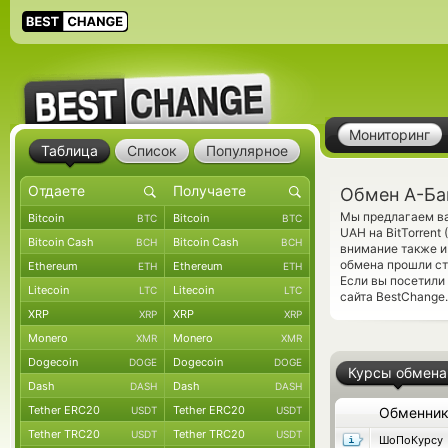
Мониторинг
Таблица
Список
Популярное
Обмен А-Бан
Мы предлагаем ва
Bitcoin
Bitcoin
BTC
BTC
UAH на BitTorrent
Bitcoin Cash
Bitcoin Cash
BCH
BCH
внимание также и
обмена прошли ст
Ethereum
Ethereum
ETH
ETH
Если вы посетили
Litecoin
Litecoin
LTC
LTC
сайта BestChange.
XRP
XRP
XRP
XRP
Monero
Monero
XMR
XMR
Dogecoin
Dogecoin
DOGE
DOGE
Курсы обмена
Dash
Dash
DASH
DASH
Tether ERC20
Tether ERC20
USDT
USDT
Обменни
Tether TRC20
Tether TRC20
USDT
USDT
ШоПоКурсу