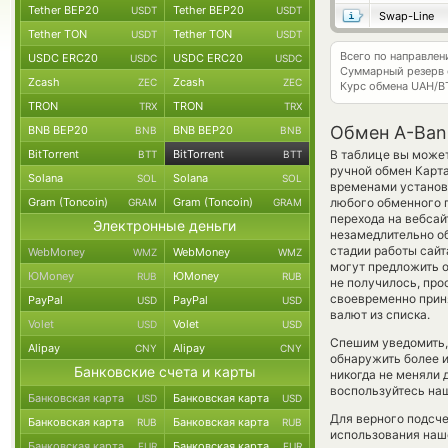
Tether BEP20
Tether BEP20
USDT
USDT
Swap-Line
Tether TON
Tether TON
USDT
USDT
Всего по направле
USDC ERC20
USDC ERC20
USDC
USDC
Суммарный резерв
Zcash
Zcash
ZEC
ZEC
Курс обмена
UAH/B
TRON
TRON
TRX
TRX
Обмен A-Bank
BNB BEP20
BNB BEP20
BNB
BNB
BitTorrent
BitTorrent
В таблице вы может
BTT
BTT
ручной обмен Карт
Solana
Solana
SOL
SOL
временами установл
Gram (Toncoin)
Gram (Toncoin)
любого обменного п
GRAM
GRAM
перехода на вебсай
Электронные деньги
незамедлительно об
стадии работы сай
WebMoney
WebMoney
WMZ
WMZ
могут предложить об
ЮMoney
ЮMoney
RUB
RUB
не получилось, пр
своевременно прин
PayPal
PayPal
USD
USD
валют из списка.
Volet
Volet
USD
USD
Спешим уведомить,
Alipay
Alipay
CNY
CNY
обнаружить более 
Банковские счета и карты
никогда не меняли 
воспользуйтесь наш
Банковская карта
Банковская карта
USD
USD
Для верного подсче
Банковская карта
Банковская карта
RUB
RUB
использования наше
Банковская карта
Банковская карта
EUR
EUR