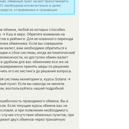
нная, обменный пункт может приостановить
YC необходима исключительно в целях
редств, отправленных в транзакции.
в обмена, любой из которых способен
→
а
Кэш в евро. Обратите внимание на
тов в рейтинге. Для мгновенного перехода
менем обменника. Если вы совершили
ом валют, вам необходимо обратиться к
дки и сбои системы, когда автоматический
возможности, но доступен обмен валют
h в удобном для вас обменнике все же не
 своевременно принять меры по решению
ить его из листинга до решения вопроса.
→
шей системы мониторинга, курсы Solana
ый пункт. Если вы никогда не меняли
ом, воспользуйтесь нашей подробной
зошибочность проводимого обмена. Вы в
сов. Если текущие курсы обмена вас не
 условия, и при появлении необходимого
В случае отсутствия обменных пунктов, при
риант двух обменов через транзитную