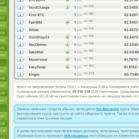
BTCWorm
1
62.5754
SOL
SDT
от 159
NordChange
1
62.5455
SOL
SDT
от 180
First-BTC
1
62.5451
SOL
SDC
от 161
FastWM
1
62.5451
SOL
ZEC
от 158
60сек
1
62.4572
SOL
TRX
от 166
CoinShop24
1
62.4473
SOL
BNB
от 159
AbcObmen
1
62.234
SOL
SOL
от 162
BaksMan
1
62.004
SOL
RAM
от 162
Монеткинс
1
61.7670
SOL
от 163
EasySwap
1
61.5152
SOL
MZ
от 203
Kingex
1
60.734
SOL
RUB
USD
Всего по направлению Solana (SOL)
Наличные EUR в Паневежисе рабо
→
Суммарный резерв обменников:
39 610 216
EUR Наличными.
Средневзв
USD
Курс обмена
SOL/EUR
на криптовалютных рынках на текущее время со
CNY
Обмены наличных средств обычно проводятся
без фиксации
курса обмен
фиксирования курса смотрите на сайте обменного пункта. Также эта 
USD
сервисом в электронном письме.
RUB
В целях противодействия легализации доходов, полученных преступны
EUR
обменные пункты проводят
AML-проверки
поступающих от клиентов тр
UAH