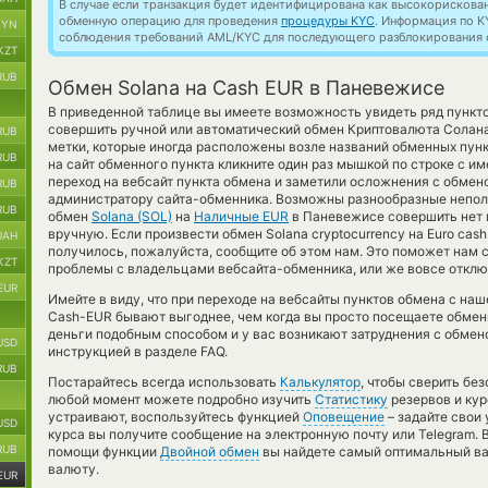
В случае если транзакция будет идентифицирована как высокорискова
обменную операцию для проведения
процедуры KYC
. Информация по K
BYN
соблюдения требований AML/KYC для последующего разблокирования с
KZT
RUB
Обмен Solana на Cash EUR в Паневежисе
В приведенной таблице вы имеете возможность увидеть ряд пункто
совершить ручной или автоматический обмен Криптовалюта Солан
RUB
метки, которые иногда расположены возле названий обменных пунк
RUB
на сайт обменного пункта кликните один раз мышкой по строке с и
переход на вебсайт пункта обмена и заметили осложнения с обмен
RUB
администратору сайта-обменника. Возможны разнообразные непола
RUB
обмен
Solana (SOL)
на
Наличные EUR
в Паневежисе совершить нет 
вручную. Если произвести обмен Solana cryptocurrency на Euro cas
UAH
получилось, пожалуйста, сообщите об этом нам. Это поможет нам
KZT
проблемы с владельцами вебсайта-обменника, или же вовсе отключ
EUR
Имейте в виду, что при переходе на вебсайты пунктов обмена с на
Cash-EUR бывают выгоднее, чем когда вы просто посещаете обменн
деньги подобным способом и у вас возникают затруднения с обмен
USD
инструкцией в разделе FAQ.
RUB
Постарайтесь всегда использовать
Калькулятор
, чтобы сверить бе
любой момент можете подробно изучить
Статистику
резервов и кур
устраивают, воспользуйтесь функцией
Оповещение
– задайте свои
USD
курса вы получите сообщение на электронную почту или Telegram. 
RUB
помощи функции
Двойной обмен
вы найдете самый оптимальный ва
валюту.
EUR