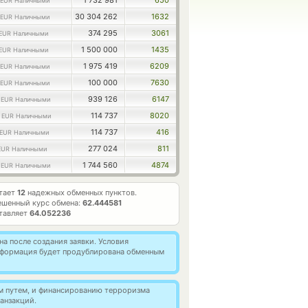
1 732 981
650
EUR Наличными
30 304 262
1632
EUR Наличными
374 295
3061
EUR Наличными
1 500 000
1435
EUR Наличными
1 975 419
6209
EUR Наличными
100 000
7630
EUR Наличными
0
939 126
6147
EUR Наличными
9
114 737
8020
EUR Наличными
114 737
416
EUR Наличными
277 024
811
EUR Наличными
6
1 744 560
4874
EUR Наличными
тает
12
надежных обменных пунктов.
ешенный курс обмена:
62.444581
ставляет
64.052236
а после создания заявки. Условия
информация будет продублирована обменным
м путем, и финансированию терроризма
анзакций.