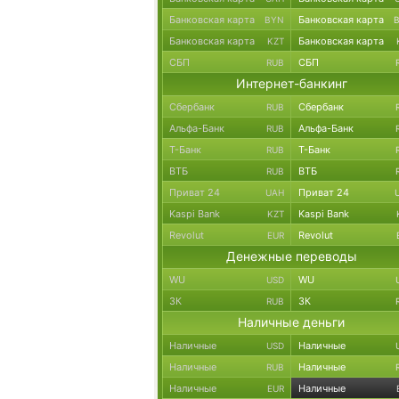
Банковская карта
Банковская карта
BYN
Банковская карта
Банковская карта
KZT
СБП
СБП
RUB
Интернет-банкинг
Сбербанк
Сбербанк
RUB
Альфа-Банк
Альфа-Банк
RUB
Т-Банк
Т-Банк
RUB
ВТБ
ВТБ
RUB
Приват 24
Приват 24
UAH
Kaspi Bank
Kaspi Bank
KZT
Revolut
Revolut
EUR
Денежные переводы
WU
WU
USD
ЗК
ЗК
RUB
Наличные деньги
Наличные
Наличные
USD
Наличные
Наличные
RUB
Наличные
Наличные
EUR