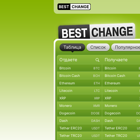
Таблица
Список
Популярно
Bitcoin
Bitcoin
BTC
Bitcoin Cash
Bitcoin Cash
BCH
Ethereum
Ethereum
ETH
Litecoin
Litecoin
LTC
XRP
XRP
XRP
Monero
Monero
XMR
Dogecoin
Dogecoin
DOGE
D
Dash
Dash
DASH
D
Tether ERC20
Tether ERC20
USDT
U
Tether TRC20
Tether TRC20
USDT
U