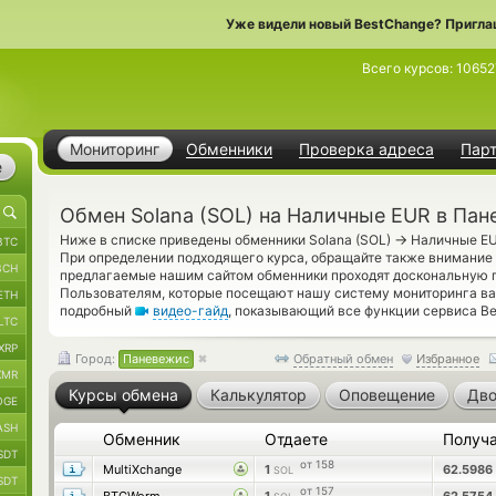
Уже видели новый BestChange? Пригла
Всего курсов:
10652
Мониторинг
Обменники
Проверка адреса
Пар
е
Обмен Solana (SOL) на Наличные EUR в Па
→
Ниже в списке приведены обменники Solana (SOL)
Наличные EU
BTC
При определении подходящего курса, обращайте также внимание 
BCH
предлагаемые нашим сайтом обменники проходят доскональную 
Пользователям, которые посещают нашу систему мониторинга ва
ETH
подробный
видео-гайд
, показывающий все функции сервиса Be
LTC
XRP
Город:
Паневежис
Обратный обмен
Избранное
XMR
Курсы обмена
Калькулятор
Оповещение
Дво
OGE
ASH
Обменник
Отдаете
Получ
SDT
от 158
MultiXchange
1
62.5986
SOL
SDT
от 157