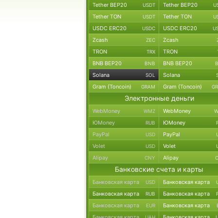
Tether BEP20
Tether BEP20
USDT
U
Tether TON
Tether TON
USDT
U
USDC ERC20
USDC ERC20
USDC
U
Zcash
Zcash
ZEC
TRON
TRON
TRX
BNB BEP20
BNB BEP20
BNB
Solana
Solana
SOL
Gram (Toncoin)
Gram (Toncoin)
GRAM
G
Электронные деньги
WebMoney
WebMoney
WMZ
W
ЮMoney
ЮMoney
RUB
PayPal
PayPal
USD
Volet
Volet
USD
Alipay
Alipay
CNY
Банковские счета и карты
Банковская карта
Банковская карта
USD
Банковская карта
Банковская карта
RUB
Банковская карта
Банковская карта
EUR
Банковская карта
Банковская карта
UAH