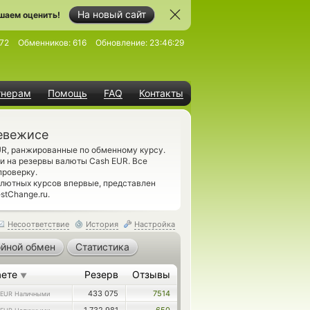
На новый сайт
шаем оценить!
72
Обменников:
616
Обновление:
23:46:29
тнерам
Помощь
FAQ
Контакты
невежисе
R, ранжированные по обменному курсу.
и на резервы валюты Cash EUR. Все
проверку.
лютных курсов впервые, представлен
stChange.ru.
Несоответствие
История
Настройка
йной обмен
Статистика
аете
Резерв
Отзывы
▼
433 075
7514
EUR Наличными