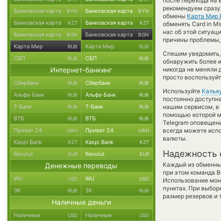
после перехода на 
рекомендуем сразу 
Банковская карта
Банковская карта
BYN
BYN
обмены
Карта Мир
Банковская карта
Банковская карта
KZT
KZT
обменять Card in Mi
нас об этой ситуа
Банковская карта
Банковская карта
BGN
BGN
причины проблемы, 
Карта Мир
Карта Мир
RUB
RUB
Спешим уведомить,
СБП
СБП
RUB
RUB
обнаружить более 
Интернет-банкинг
никогда не меняли
просто воспользуйт
Сбербанк
Сбербанк
RUB
RUB
Используйте
Кальк
Альфа-Банк
Альфа-Банк
RUB
RUB
постоянно доступн
Т-Банк
Т-Банк
нашим сервисом, в
RUB
RUB
помощью которой м
ВТБ
ВТБ
RUB
RUB
Telegram оповещени
Приват 24
Приват 24
всегда можете исп
UAH
UAH
валюты.
Kaspi Bank
Kaspi Bank
KZT
KZT
Надежность 
Revolut
Revolut
EUR
EUR
Каждый из обменны
Денежные переводы
при этом команда 
WU
WU
USD
USD
Использование мон
пунктах. При выбор
ЗК
ЗК
RUB
RUB
размер резервов и 
Наличные деньги
Наличные
Наличные
USD
USD