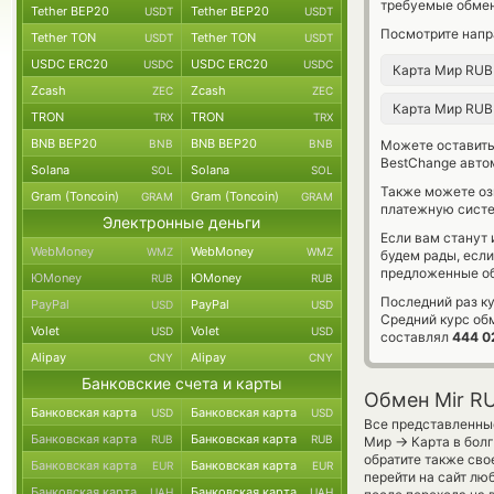
требуемые обмен
Tether BEP20
Tether BEP20
USDT
USDT
Посмотрите напр
Tether TON
Tether TON
USDT
USDT
USDC ERC20
USDC ERC20
USDC
USDC
Карта Мир RU
Zcash
Zcash
ZEC
ZEC
Карта Мир RU
TRON
TRON
TRX
TRX
BNB BEP20
BNB BEP20
BNB
BNB
Можете оставит
BestChange авто
Solana
Solana
SOL
SOL
Также можете о
Gram (Toncoin)
Gram (Toncoin)
GRAM
GRAM
платежную сист
Электронные деньги
Если вам станут
WebMoney
WebMoney
WMZ
WMZ
будем рады, есл
предложенные об
ЮMoney
ЮMoney
RUB
RUB
Последний раз к
PayPal
PayPal
USD
USD
Средний курс об
Volet
Volet
USD
USD
составлял
444 0
Alipay
Alipay
CNY
CNY
Банковские счета и карты
Обмен Mir R
Банковская карта
Банковская карта
USD
USD
Все представленные
Банковская карта
Банковская карта
RUB
RUB
→
Мир
Карта в бол
обратите также сво
Банковская карта
Банковская карта
EUR
EUR
перейти на сайт лю
Банковская карта
Банковская карта
UAH
UAH