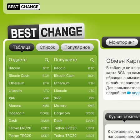
Мониторинг
Таблица
Список
Популярное
Обмен Карт
В таблице ниже п
Bitcoin
Bitcoin
BTC
BTC
карта BGN по сам
Bitcoin Cash
Bitcoin Cash
BCH
BCH
обращая внимание
онлайн-сервисом 
Ethereum
Ethereum
ETH
ETH
Для пользователе
Litecoin
Litecoin
LTC
LTC
подробное
вид
XRP
XRP
XRP
XRP
Monero
Monero
XMR
XMR
Dogecoin
Dogecoin
DOGE
DOGE
Курсы обмена
Dash
Dash
DASH
DASH
Tether ERC20
Tether ERC20
USDT
USDT
К сожалению, на
Tether TRC20
Tether TRC20
USDT
USDT
направлением о