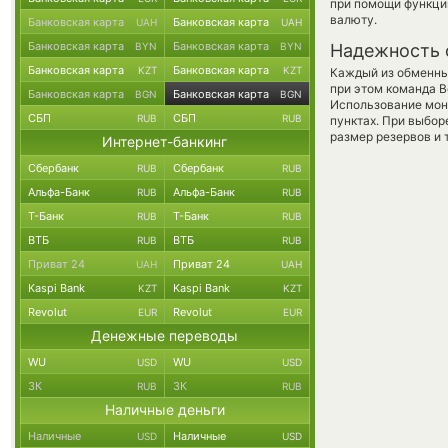
при помощи функц
валюту.
Банковская карта
Банковская карта
UAH
UAH
Банковская карта
Банковская карта
BYN
BYN
Надежность 
Банковская карта
Банковская карта
KZT
KZT
Каждый из обменны
при этом команда 
Банковская карта
Банковская карта
BGN
BGN
Использование мон
СБП
СБП
RUB
RUB
пунктах. При выбор
размер резервов и 
Интернет-банкинг
Сбербанк
Сбербанк
RUB
RUB
Альфа-Банк
Альфа-Банк
RUB
RUB
Т-Банк
Т-Банк
RUB
RUB
ВТБ
ВТБ
RUB
RUB
Приват 24
Приват 24
UAH
UAH
Kaspi Bank
Kaspi Bank
KZT
KZT
Revolut
Revolut
EUR
EUR
Денежные переводы
WU
WU
USD
USD
ЗК
ЗК
RUB
RUB
Наличные деньги
Наличные
Наличные
USD
USD