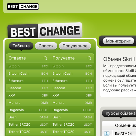
Мониторинг
Таблица
Список
Популярное
Обмен Skril
Мы представляем 
Bitcoin
Bitcoin
BTC
BTC
обменивать Skrill
Bitcoin Cash
Bitcoin Cash
BCH
BCH
подходящий обмен
обмена был тщате
Ethereum
Ethereum
ETH
ETH
Если вы пользует
Litecoin
Litecoin
LTC
LTC
подробно расскаж
XRP
XRP
XRP
XRP
Monero
Monero
XMR
XMR
Dogecoin
Dogecoin
DOGE
DOGE
Курсы обмена
Dash
Dash
DASH
DASH
Tether ERC20
Tether ERC20
USDT
USDT
Обменни
Tether TRC20
Tether TRC20
USDT
USDT
Ex-ATM24