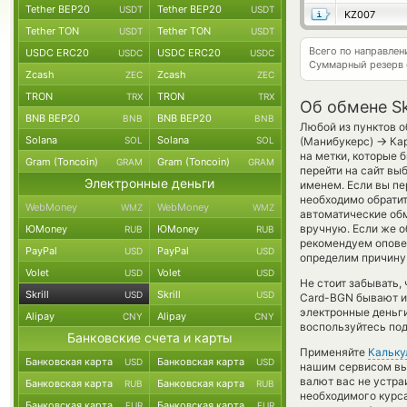
Tether BEP20
Tether BEP20
USDT
USDT
KZ007
Tether TON
Tether TON
USDT
USDT
Всего по направлен
USDC ERC20
USDC ERC20
USDC
USDC
Суммарный резерв
Zcash
Zcash
ZEC
ZEC
TRON
TRON
TRX
TRX
Об обмене Sk
BNB BEP20
BNB BEP20
BNB
BNB
Любой из пунктов о
Solana
Solana
→
SOL
SOL
(Манибукерс)
Кар
на метки, которые 
Gram (Toncoin)
Gram (Toncoin)
GRAM
GRAM
перейти на сайт вы
Электронные деньги
именем. Если вы пе
необходимо обратит
WebMoney
WebMoney
WMZ
WMZ
автоматические о
вручную. Если же об
ЮMoney
ЮMoney
RUB
RUB
рекомендуем опове
PayPal
PayPal
USD
USD
определим причину 
Volet
Volet
USD
USD
Не стоит забывать,
Skrill
Skrill
USD
USD
Card-BGN бывают и
электронные деньг
Alipay
Alipay
CNY
CNY
воспользуйтесь под
Банковские счета и карты
Применяйте
Кальку
Банковская карта
Банковская карта
USD
USD
нашим сервисом вы,
валют вас не устр
Банковская карта
Банковская карта
RUB
RUB
необходимого курса
Банковская карта
Банковская карта
EUR
EUR