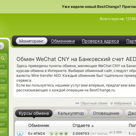
Уже видели новый BestChange? Пригла
Всего курсов:
12166
Мониторинг
Обменники
Проверка адреса
Пар
е
Обмен WeChat CNY на Банковский счет AE
Здесь приведены пункты обмена, меняющие WeChat CNY на Банк
BTC
курсам обмена в Интернете. Выбирая обменный сайт, следует обр
BCH
валюты Wire transfer AED. Каждый обменник был тщательно пров
сервиса.
ETH
Если вы пользуетесь нашими услугами впервые, предлагаем ва
LTC
рассказывающее о каждой операции на BestChange.ru.
XRP
XMR
Обратный обмен
Избранное
OGE
Курсы обмена
Калькулятор
Оповещение
Дво
ASH
SDT
Обменник
Отдаете
По
▲
SDT
от 2 000
Ex-ATM24
2.006703
1
CNY WeChat
AED