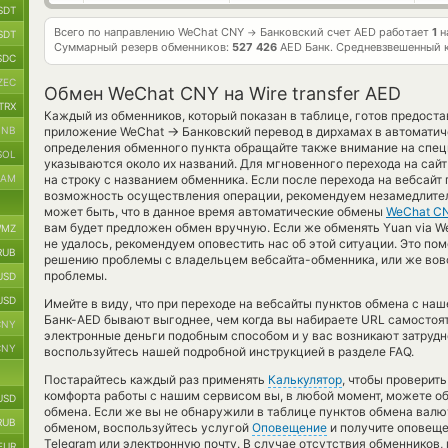
SDT
Всего по направлению WeChat CNY
Банковский счет AED работает
1
н
→
SDT
Суммарный резерв обменников:
527 426
AED Банк.
Средневзвешенный 
SDC
ZEC
Обмен WeChat CNY на Wire transfer AED
TRX
Каждый из обменников, который показан в таблице, готов предост
→
BNB
приложение WeChat
Банковский перевод в дирхамах в автомати
определения обменного пункта обращайте также внимание на спец
SOL
указываются около их названий. Для мгновенного перехода на сайт
RAM
на строку с названием обменника. Если после перехода на вебсайт
возможность осуществления операции, рекомендуем незамедлител
может быть, что в данное время автоматические обмены
WeChat C
вам будет предложен обмен вручную. Если же обменять Yuan via WeC
MZ
не удалось, рекомендуем оповестить нас об этой ситуации. Это по
RUB
решению проблемы с владельцем вебсайта-обменника, или же вовс
проблемы.
USD
USD
Имейте в виду, что при переходе на вебсайты пунктов обмена с н
Банк-AED бывают выгоднее, чем когда вы набираете URL самостоят
CNY
электронные деньги подобным способом и у вас возникают затрудн
CNY
воспользуйтесь нашей подробной инструкцией в разделе FAQ.
Постарайтесь каждый раз применять
Калькулятор
, чтобы проверит
комфорта работы с нашим сервисом вы, в любой момент, можете об
USD
обмена. Если же вы не обнаружили в таблице пунктов обмена валют
RUB
обменом, воспользуйтесь услугой
Оповещение
и получите оповеще
Telegram или электронную почту. В случае отсутствия обменников
EUR