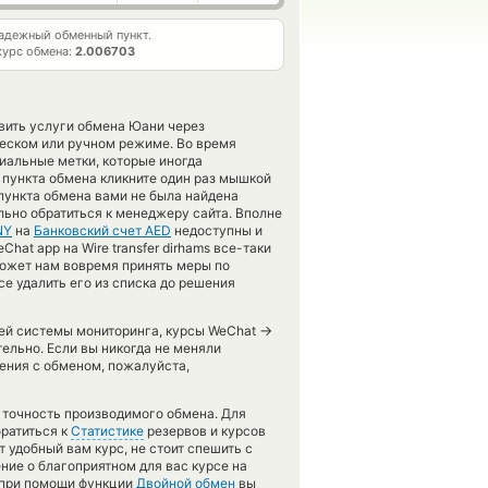
адежный обменный пункт.
курс обмена:
2.006703
авить услуги обмена Юани через
ческом или ручном режиме. Во время
иальные метки, которые иногда
 пункта обмена кликните один раз мышкой
 пункта обмена вами не была найдена
ьно обратиться к менеджеру сайта. Вполне
NY
на
Банковский счет AED
недоступны и
hat app на Wire transfer dirhams все-таки
может нам вовремя принять меры по
е удалить его из списка до решения
→
ашей системы мониторинга, курсы WeChat
ельно. Если вы никогда не меняли
ения с обменом, пожалуйста,
ь точность производимого обмена. Для
ратиться к
Статистике
резервов и курсов
 удобный вам курс, не стоит спешить с
ние о благоприятном для вас курсе на
, при помощи функции
Двойной обмен
вы