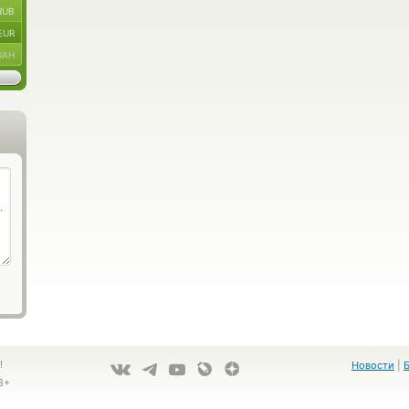
RUB
EUR
UAH
!
Новости
|
8+