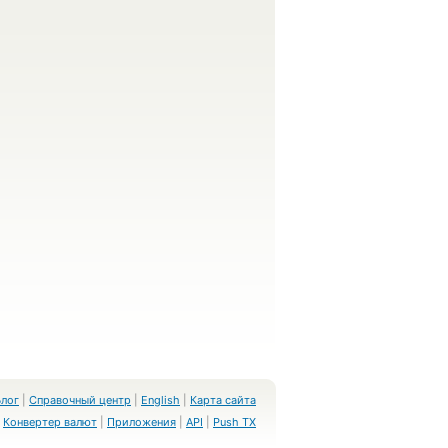
Блог
|
Справочный центр
|
English
|
Карта сайта
Конвертер валют
|
Приложения
|
API
|
Push TX