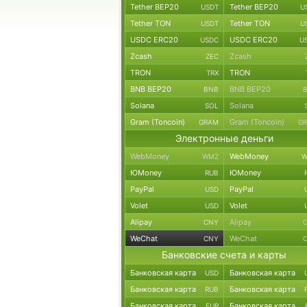
Tether BEP20
Tether BEP20
USDT
U
Tether TON
Tether TON
USDT
U
USDC ERC20
USDC ERC20
USDC
U
Zcash
Zcash
ZEC
TRON
TRON
TRX
BNB BEP20
BNB BEP20
BNB
Solana
Solana
SOL
Gram (Toncoin)
Gram (Toncoin)
GRAM
G
Электронные деньги
WebMoney
WebMoney
WMZ
W
ЮMoney
ЮMoney
RUB
PayPal
PayPal
USD
Volet
Volet
USD
Alipay
Alipay
CNY
WeChat
WeChat
CNY
Банковские счета и карты
Банковская карта
Банковская карта
USD
Банковская карта
Банковская карта
RUB
Банковская карта
Банковская карта
EUR