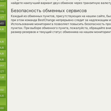
найдете наилучший вариант двух обменов через транзитную валюту
UAH
Безопасность обменных сервисов
BYN
Каждый из обменных пунктов, присутствующих на нашем сайте, бы
KZT
при этом команда BestChange непрерывно следит за надлежащим и
AED
Использование мониторинга позволяет повысить безопасность пр
пунктах. При выборе обменного пункта, пожалуйста, обращайте вн
RUB
размер резервов и текущий статус обменника на нашем мониторинг
RUB
RUB
RUB
RUB
UAH
KZT
EUR
USD
RUB
USD