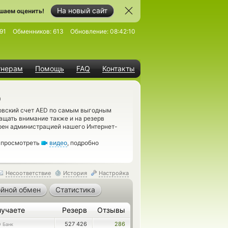
На новый сайт
шаем оценить!
91
Обменников:
613
Обновление:
08:42:10
тнерам
Помощь
FAQ
Контакты
D
овский счет AED по самым выгодным
ащать внимание также и на резерв
ерен администрацией нашего Интернет-
м просмотреть
видео
, подробно
Несоответствие
История
Настройка
йной обмен
Статистика
лучаете
Резерв
Отзывы
527 426
286
 Банк