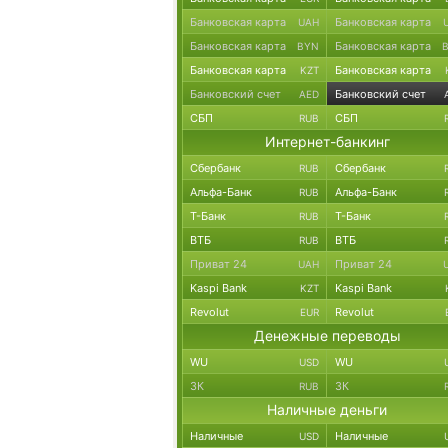
Банковская карта
Банковская карта
UAH
Банковская карта
Банковская карта
BYN
Банковская карта
Банковская карта
KZT
Банковский счет
Банковский счет
AED
СБП
СБП
RUB
Интернет-банкинг
Сбербанк
Сбербанк
RUB
Альфа-Банк
Альфа-Банк
RUB
Т-Банк
Т-Банк
RUB
ВТБ
ВТБ
RUB
Приват 24
Приват 24
UAH
Kaspi Bank
Kaspi Bank
KZT
Revolut
Revolut
EUR
Денежные переводы
WU
WU
USD
ЗК
ЗК
RUB
Наличные деньги
Наличные
Наличные
USD