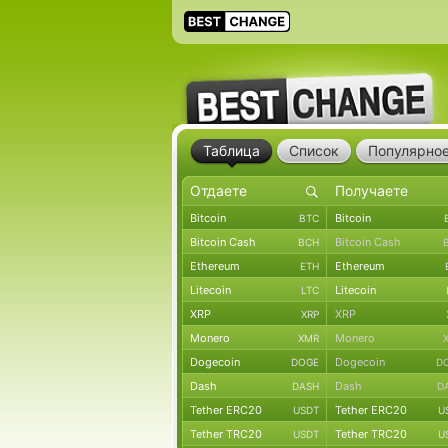
Таблица
Список
Популярно
Bitcoin
Bitcoin
BTC
Bitcoin Cash
Bitcoin Cash
BCH
Ethereum
Ethereum
ETH
Litecoin
Litecoin
LTC
XRP
XRP
XRP
Monero
Monero
XMR
Dogecoin
Dogecoin
DOGE
D
Dash
Dash
DASH
D
Tether ERC20
Tether ERC20
USDT
U
Tether TRC20
Tether TRC20
USDT
U