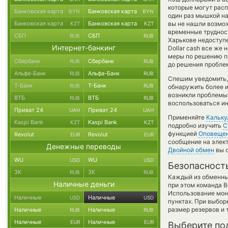
которые могут расп
Банковская карта
Банковская карта
BYN
BYN
один раз мышкой на
Банковская карта
Банковская карта
вы не нашли возмож
KZT
KZT
временные трудност
СБП
СБП
RUB
RUB
Харькове недоступе
Интернет-банкинг
Dollar cash все же
меры по решению пр
Сбербанк
Сбербанк
RUB
RUB
до решения пробле
Альфа-Банк
Альфа-Банк
RUB
RUB
Спешим уведомить,
Т-Банк
Т-Банк
RUB
RUB
обнаружить более и
возникли проблемы 
ВТБ
ВТБ
RUB
RUB
воспользоваться и
Приват 24
Приват 24
UAH
UAH
Применяйте
Кальку
Kaspi Bank
Kaspi Bank
KZT
KZT
подробно изучить
С
функцией
Оповеще
Revolut
Revolut
EUR
EUR
сообщение на элект
Денежные переводы
Двойной обмен
вы с
WU
WU
USD
USD
Безопасност
ЗК
ЗК
RUB
RUB
Каждый из обменны
Наличные деньги
при этом команда 
Использование мон
Наличные
Наличные
USD
USD
пунктах. При выбор
размер резервов и 
Наличные
Наличные
RUB
RUB
Наличные
Наличные
EUR
EUR
Выберите по