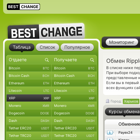
Мониторинг
Таблица
Список
Популярное
Обмен Rippl
В списке ниже пе
Bitcoin
Bitcoin
BTC
BTC
При выборе подхо
Bitcoin Cash
Bitcoin Cash
BCH
BCH
представленные н
Если вы в первый
Ethereum
Ethereum
ETH
ETH
всех функциях сай
Litecoin
Litecoin
LTC
LTC
XRP
XRP
XRP
XRP
Город:
Харьков
Monero
Monero
XMR
XMR
Курсы обмена
Dogecoin
Dogecoin
DOGE
DOGE
Dash
Dash
DASH
DASH
Обменни
Tether ERC20
Tether ERC20
USDT
USDT
Payex24
Tether TRC20
Tether TRC20
USDT
USDT