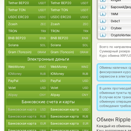
Kingex
Tether BEP20
Tether BEP20
USDT
USDT
БарскийДво
Tether TON
Tether TON
USDT
USDT
1WM
USDC ERC20
USDC ERC20
USDC
USDC
0xbc1
Zcash
Zcash
ZEC
ZEC
Crybex
TRON
TRON
TRX
TRX
CryptoVortex
BNB BEP20
BNB BEP20
BNB
BNB
Solana
Solana
SOL
SOL
Всего по направлен
Суммарный резерв
Gram (Toncoin)
Gram (Toncoin)
GRAM
GRAM
Курс обмена
XRP/U
Электронные деньги
WebMoney
WebMoney
WMZ
WMZ
Обмены наличных с
фиксирования курс
ЮMoney
ЮMoney
RUB
RUB
сервисом в электр
PayPal
PayPal
USD
USD
Volet
Volet
USD
USD
В целях противоде
обменные пункты п
Alipay
Alipay
CNY
CNY
В случае если тра
Банковские счета и карты
обменную операци
соблюдения требов
Банковская карта
Банковская карта
USD
USD
Банковская карта
Банковская карта
RUB
RUB
Обмен Ripple
Банковская карта
Банковская карта
EUR
EUR
Каждый из обменных
Банковская карта
Банковская карта
Кэш долларами в а
UAH
UAH