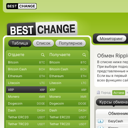
Мониторинг
Таблица
Список
Популярное
Обмен Rippl
В списке ниже пе
Bitcoin
Bitcoin
BTC
BTC
При выборе подхо
Bitcoin Cash
Bitcoin Cash
BCH
BCH
представленные н
Если вы в первый
Ethereum
Ethereum
ETH
ETH
всех функциях сай
Litecoin
Litecoin
LTC
LTC
XRP
XRP
XRP
XRP
Город:
Астана
Monero
Monero
XMR
XMR
Курсы обмена
Dogecoin
Dogecoin
DOGE
DOGE
Dash
Dash
DASH
DASH
Обменни
Tether ERC20
Tether ERC20
USDT
USDT
EezyCash
Tether TRC20
Tether TRC20
USDT
USDT