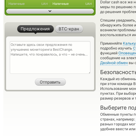
Dollar cash все же
Наличные
Наличные
UAH
UAH
меры по решению пр
до решения пробле
Спешим уведомить,
обнаружить более и
Предложения
BTC-кран
возникли проблемы 
воспользоваться и
Применяйте
Кальку
подробно изучить
С
функцией
Оповеще
сообщение на элект
Двойной обмен
вы с
Безопасност
Каждый из обменны
при этом команда 
Использование мон
пунктах. При выбор
размер резервов и 
Выберите по
Обменные пункты по
странах, например:
разных городах мог
удобнее ввести или