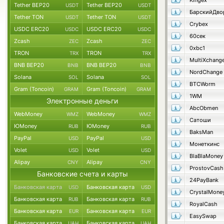
Kingex
Tether BEP20
Tether BEP20
USDT
USDT
БарскийДво
Tether TON
Tether TON
USDT
USDT
Crybex
USDC ERC20
USDC ERC20
USDC
USDC
60сек
Zcash
Zcash
ZEC
ZEC
0xbc1
TRON
TRON
TRX
TRX
MultiXchang
BNB BEP20
BNB BEP20
BNB
BNB
NordChange
Solana
Solana
SOL
SOL
BTCWorm
Gram (Toncoin)
Gram (Toncoin)
GRAM
GRAM
1WM
Электронные деньги
AbcObmen
WebMoney
WebMoney
WMZ
WMZ
Сатоши
ЮMoney
ЮMoney
RUB
RUB
BaksMan
PayPal
PayPal
USD
USD
Монеткинс
Volet
Volet
USD
USD
BlaBlaMoney
Alipay
Alipay
CNY
CNY
ProstovCash
Банковские счета и карты
24PayBank
Банковская карта
Банковская карта
USD
USD
CrystalMone
Банковская карта
Банковская карта
RUB
RUB
RoyalCash
Банковская карта
Банковская карта
EUR
EUR
EasySwap
Банковская карта
Банковская карта
UAH
UAH