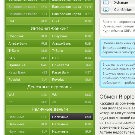
Xchange
Банковская карта
Банковская карта
BYN
BYN
CoinBlinker
Банковская карта
Банковская карта
KZT
KZT
СБП
СБП
RUB
RUB
Всего по направлен
Суммарный резерв
Интернет-банкинг
Курс обмена
XRP/U
Сбербанк
Сбербанк
RUB
RUB
Обмены наличных с
Альфа-Банк
Альфа-Банк
RUB
RUB
фиксирования курс
Т-Банк
Т-Банк
RUB
RUB
сервисом в электр
ВТБ
ВТБ
RUB
RUB
В целях противоде
Приват 24
Приват 24
UAH
UAH
обменные пункты п
Kaspi Bank
Kaspi Bank
KZT
KZT
В случае если тра
обменную операци
Revolut
Revolut
EUR
EUR
соблюдения требов
Денежные переводы
WU
WU
USD
USD
Обмен Ripple
ЗК
ЗК
RUB
RUB
Каждый из обменных
Кэш долларами в а
Наличные деньги
которые могут расп
Наличные
Наличные
USD
USD
один раз мышкой на
вы не нашли возмож
Наличные
Наличные
RUB
RUB
временные трудност
Наличные
Наличные
EUR
EUR
Астане недоступен,