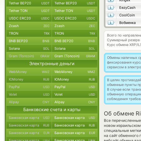
Kingex
Tether BEP20
Tether BEP20
USDT
USDT
EezyCash
Tether TON
Tether TON
USDT
USDT
CoolCoin
USDC ERC20
USDC ERC20
USDC
USDC
Вобменка
Zcash
Zcash
ZEC
ZEC
TRON
TRON
TRX
TRX
Всего по направлен
Суммарный резерв
BNB BEP20
BNB BEP20
BNB
BNB
Курс обмена
XRP/IL
Solana
Solana
SOL
SOL
Gram (Toncoin)
Gram (Toncoin)
GRAM
GRAM
Обмены наличных с
фиксирования курс
Электронные деньги
сервисом в электр
WebMoney
WebMoney
WMZ
WMZ
ЮMoney
ЮMoney
RUB
RUB
В целях противоде
обменные пункты п
PayPal
PayPal
USD
USD
В случае если тра
обменную операци
Volet
Volet
USD
USD
соблюдения требов
Alipay
Alipay
CNY
CNY
Банковские счета и карты
Об обмене Ri
Банковская карта
Банковская карта
USD
USD
Все перечисленные
Банковская карта
Банковская карта
новом израильском
RUB
RUB
специальные метки,
Банковская карта
Банковская карта
EUR
EUR
на сайт обменного 
Банковская карта
Банковская карта
вебсайт обмена ва
UAH
UAH