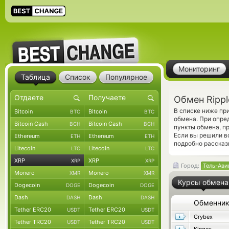
Мониторинг
Таблица
Список
Популярное
Обмен Rippl
В списке ниже пр
Bitcoin
Bitcoin
BTC
BTC
обмена. При опре
Bitcoin Cash
Bitcoin Cash
BCH
BCH
пункты обмена, п
Если вы решили в
Ethereum
Ethereum
ETH
ETH
подробно рассказ
Litecoin
Litecoin
LTC
LTC
XRP
XRP
XRP
XRP
Город:
Тель-Ави
Monero
Monero
XMR
XMR
Курсы обмена
Dogecoin
Dogecoin
DOGE
DOGE
Dash
Dash
DASH
DASH
Обменни
Tether ERC20
Tether ERC20
USDT
USDT
Crybex
Tether TRC20
Tether TRC20
USDT
USDT