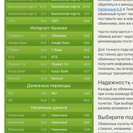
обратиться к менед
Банковская карта
Банковская карта
BYN
BYN
Наличные ILS
в Тел
Банковская карта
Банковская карта
обменный пункт так 
KZT
KZT
поставьте нас в из
СБП
СБП
RUB
RUB
обменника, или же 
Интернет-банкинг
Часто получается та
Сбербанк
Сбербанк
RUB
RUB
обмена валют через
рекомендуем посети
Альфа-Банк
Альфа-Банк
RUB
RUB
Для точного подсче
Т-Банк
Т-Банк
RUB
RUB
постоянно доступн
ВТБ
ВТБ
RUB
RUB
обменных пунктов п
получите информаци
Приват 24
Приват 24
UAH
UAH
показаны, вы всег
Kaspi Bank
Kaspi Bank
KZT
KZT
помощи транзитной
Revolut
Revolut
EUR
EUR
Надежность 
Денежные переводы
Каждый из обменны
WU
WU
USD
USD
при этом команда 
Использование мон
ЗК
ЗК
RUB
RUB
пунктах. При выбор
Наличные деньги
размер резервов и 
Наличные
Наличные
USD
USD
Выберите по
Наличные
Наличные
RUB
RUB
Обменные пункты по
странах, например:
Наличные
Наличные
EUR
EUR