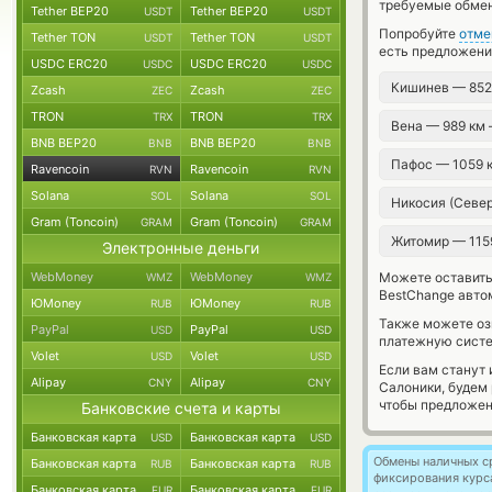
требуемые обмен
Tether BEP20
Tether BEP20
USDT
USDT
Попробуйте
отме
Tether TON
Tether TON
USDT
USDT
есть предложени
USDC ERC20
USDC ERC20
USDC
USDC
Кишинев — 85
Zcash
Zcash
ZEC
ZEC
TRON
TRON
TRX
TRX
Вена — 989 км
BNB BEP20
BNB BEP20
BNB
BNB
Пафос — 1059 
Ravencoin
Ravencoin
RVN
RVN
Solana
Solana
SOL
SOL
Никосия (Севе
Gram (Toncoin)
Gram (Toncoin)
GRAM
GRAM
Житомир — 115
Электронные деньги
WebMoney
WebMoney
Можете оставит
WMZ
WMZ
BestChange авто
ЮMoney
ЮMoney
RUB
RUB
Также можете о
PayPal
PayPal
USD
USD
платежную систе
Volet
Volet
USD
USD
Если вам станут
Alipay
Alipay
CNY
CNY
Салоники, будем
чтобы предложен
Банковские счета и карты
Банковская карта
Банковская карта
USD
USD
Обмены наличных с
Банковская карта
Банковская карта
RUB
RUB
фиксирования курс
Банковская карта
Банковская карта
EUR
EUR