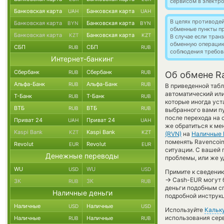
сервисом в электр
Банковская карта
Банковская карта
UAH
UAH
В целях противоде
Банковская карта
Банковская карта
BYN
BYN
обменные пункты п
Банковская карта
Банковская карта
KZT
KZT
В случае если тра
обменную операци
СБП
СБП
RUB
RUB
соблюдения требов
Интернет-банкинг
Сбербанк
Сбербанк
RUB
RUB
Об обмене Ra
Альфа-Банк
Альфа-Банк
RUB
RUB
В приведенной табл
автоматический ил
Т-Банк
Т-Банк
RUB
RUB
которые иногда уст
ВТБ
ВТБ
RUB
RUB
выбранного вами п
после перехода на 
Приват 24
Приват 24
UAH
UAH
же обратиться к ме
Kaspi Bank
Kaspi Bank
KZT
KZT
(RVN)
на
Наличные
поменять Ravencoin
Revolut
Revolut
EUR
EUR
ситуации. С вашей
Денежные переводы
проблемы, или же у
WU
WU
USD
USD
Примите к сведению
→
Cash-EUR могут б
ЗК
ЗК
RUB
RUB
деньги подобным сп
Наличные деньги
подробной инструкц
Наличные
Наличные
USD
USD
Используйте
Кальк
использования серв
Наличные
Наличные
RUB
RUB