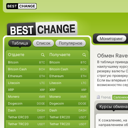
Мониторинг
Таблица
Список
Популярное
Обмен Rave
В таблице привед
Bitcoin
Bitcoin
BTC
BTC
наилучшему курсу
Bitcoin Cash
Bitcoin Cash
BCH
BCH
резерву валюты C
строгую проверку
Ethereum
Ethereum
ETH
ETH
Если вы впервые 
Litecoin
Litecoin
LTC
LTC
возможностях сер
XRP
XRP
XRP
XRP
Monero
Monero
XMR
XMR
Город:
Салоник
Dogecoin
Dogecoin
DOGE
DOGE
Курсы обмена
Dash
Dash
DASH
DASH
Tether ERC20
Tether ERC20
USDT
USDT
К сожалению, на
Tether TRC20
Tether TRC20
USDT
USDT
направлением об