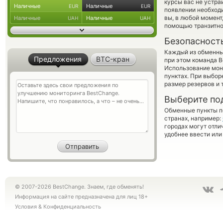
курсы вас не устра
Наличные
Наличные
EUR
EUR
появлении необходи
вы, в любой момен
Наличные
Наличные
UAH
UAH
помощью транзитно
Безопасност
Каждый из обменны
Предложения
BTC-кран
при этом команда 
Использование мон
пунктах. При выбор
размер резервов и 
Выберите по
Обменные пункты по
странах, например:
городах могут отли
удобнее ввести или
© 2007-2026 BestChange. Знаем, где обменять!
Информация на сайте предназначена для лиц 18+
Условия
&
Конфиденциальность