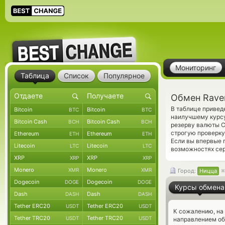
Мониторинг
Таблица
Список
Популярное
Обмен Rave
В таблице привед
Bitcoin
Bitcoin
BTC
BTC
наилучшему курсу
Bitcoin Cash
Bitcoin Cash
BCH
BCH
резерву валюты C
строгую проверку
Ethereum
Ethereum
ETH
ETH
Если вы впервые 
Litecoin
Litecoin
LTC
LTC
возможностях сер
XRP
XRP
XRP
XRP
Monero
Monero
XMR
XMR
Город:
Ницца
Dogecoin
Dogecoin
DOGE
DOGE
Курсы обмена
Dash
Dash
DASH
DASH
Tether ERC20
Tether ERC20
USDT
USDT
К сожалению, на
Tether TRC20
Tether TRC20
USDT
USDT
направлением об