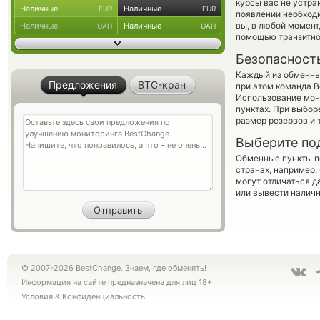
курсы вас не устра
Наличные
Наличные
EUR
EUR
появлении необходи
вы, в любой момен
Наличные
Наличные
UAH
UAH
помощью транзитно
Безопасност
Каждый из обменны
Предложения
BTC-кран
при этом команда 
Использование мон
пунктах. При выбор
размер резервов и 
Выберите по
Обменные пункты по
странах, например:
могут отличаться д
или вывести наличн
© 2007-2026 BestChange. Знаем, где обменять!
Информация на сайте предназначена для лиц 18+
Условия
&
Конфиденциальность