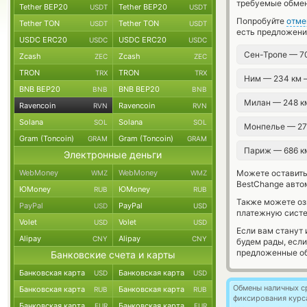
требуемые обмен
Tether BEP20
Tether BEP20
USDT
USDT
Попробуйте
отме
Tether TON
Tether TON
USDT
USDT
есть предложени
USDC ERC20
USDC ERC20
USDC
USDC
Сен-Тропе — 7
Zcash
Zcash
ZEC
ZEC
TRON
TRON
TRX
TRX
Ним — 234 км
BNB BEP20
BNB BEP20
BNB
BNB
Милан — 248 
Ravencoin
Ravencoin
RVN
RVN
Solana
Solana
SOL
SOL
Монпелье — 2
Gram (Toncoin)
Gram (Toncoin)
GRAM
GRAM
Париж — 686 
Электронные деньги
WebMoney
WebMoney
Можете оставит
WMZ
WMZ
BestChange авто
ЮMoney
ЮMoney
RUB
RUB
Также можете о
PayPal
PayPal
USD
USD
платежную систе
Volet
Volet
USD
USD
Если вам станут
Alipay
Alipay
CNY
CNY
будем рады, есл
предложенные об
Банковские счета и карты
Банковская карта
Банковская карта
USD
USD
Обмены наличных с
Банковская карта
Банковская карта
RUB
RUB
фиксирования курс
Банковская карта
Банковская карта
EUR
EUR