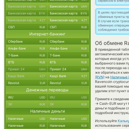
сервисом в электр
Банковская карта
Банковская карта
UAH
UAH
В целях противоде
Банковская карта
Банковская карта
BYN
BYN
обменные пункты п
Банковская карта
Банковская карта
KZT
KZT
В случае если тра
обменную операци
СБП
СБП
RUB
RUB
соблюдения требов
Интернет-банкинг
Сбербанк
Сбербанк
RUB
RUB
Об обмене Ra
Альфа-Банк
Альфа-Банк
RUB
RUB
В приведенной табл
автоматический ил
Т-Банк
Т-Банк
RUB
RUB
которые иногда уст
ВТБ
ВТБ
RUB
RUB
выбранного вами п
после перехода на 
Приват 24
Приват 24
UAH
UAH
же обратиться к ме
Kaspi Bank
Kaspi Bank
KZT
KZT
(RVN)
на
Наличные
Ravencoin cryptocur
Revolut
Revolut
EUR
EUR
вашей помощью мы 
Денежные переводы
удалим этот пункт 
WU
WU
USD
USD
Примите к сведению
→
Cash-EUR могут б
ЗК
ЗК
RUB
RUB
деньги подобным сп
Наличные деньги
подробной инструкц
Наличные
Наличные
USD
USD
Используйте
Кальк
использования серв
Наличные
Наличные
RUB
RUB