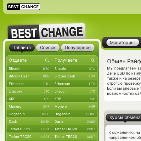
Мониторинг
Таблица
Список
Популярное
Обмен Райфф
Мы предлагаем ва
Bitcoin
Bitcoin
BTC
BTC
Zelle USD по наи
Bitcoin Cash
Bitcoin Cash
BCH
BCH
также и на резер
строгую проверку
Ethereum
Ethereum
ETH
ETH
Если вы впервые 
Litecoin
Litecoin
LTC
LTC
возможностях сай
XRP
XRP
XRP
XRP
Monero
Monero
XMR
XMR
Dogecoin
Dogecoin
DOGE
DOGE
Курсы обмена
Dash
Dash
DASH
DASH
Tether ERC20
Tether ERC20
USDT
USDT
К сожалению, на
Tether TRC20
Tether TRC20
USDT
USDT
направлением о