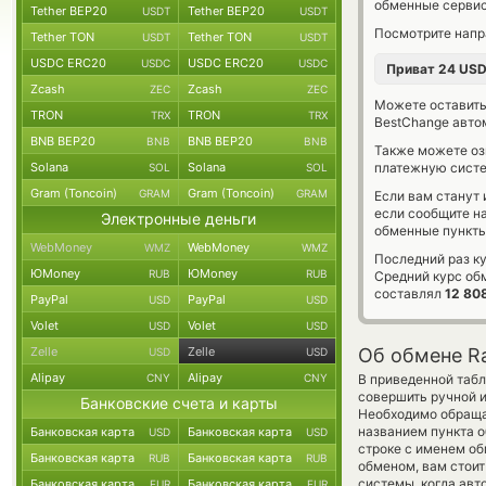
обменные сервис
Tether BEP20
Tether BEP20
USDT
USDT
Посмотрите напр
Tether TON
Tether TON
USDT
USDT
USDC ERC20
USDC ERC20
USDC
USDC
Приват 24 US
Zcash
Zcash
ZEC
ZEC
Можете оставит
TRON
TRON
TRX
TRX
BestChange авто
BNB BEP20
BNB BEP20
BNB
BNB
Также можете о
Solana
Solana
платежную сист
SOL
SOL
Gram (Toncoin)
Gram (Toncoin)
GRAM
GRAM
Если вам станут
если сообщите н
Электронные деньги
обменные пункты
WebMoney
WebMoney
WMZ
WMZ
Последний раз к
ЮMoney
ЮMoney
RUB
RUB
Средний курс об
составлял
12 80
PayPal
PayPal
USD
USD
Volet
Volet
USD
USD
Zelle
Zelle
Об обмене Ra
USD
USD
Alipay
Alipay
CNY
CNY
В приведенной табл
совершить ручной 
Банковские счета и карты
Необходимо обраща
названием пункта о
Банковская карта
Банковская карта
USD
USD
строке с именем об
Банковская карта
Банковская карта
RUB
RUB
обменом, вам стоит
системы, когда ав
Банковская карта
Банковская карта
EUR
EUR