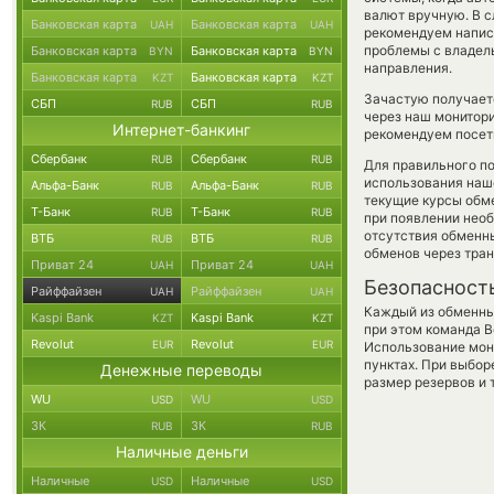
валют вручную. В сл
Банковская карта
Банковская карта
UAH
UAH
рекомендуем напис
проблемы с владель
Банковская карта
Банковская карта
BYN
BYN
направления.
Банковская карта
Банковская карта
KZT
KZT
Зачастую получает
СБП
СБП
RUB
RUB
через наш монитори
Интернет-банкинг
рекомендуем посети
Сбербанк
Сбербанк
RUB
RUB
Для правильного по
использования наше
Альфа-Банк
Альфа-Банк
RUB
RUB
текущие курсы обм
Т-Банк
Т-Банк
RUB
RUB
при появлении необ
отсутствия обменн
ВТБ
ВТБ
RUB
RUB
обменов через тра
Приват 24
Приват 24
UAH
UAH
Безопасност
Райффайзен
Райффайзен
UAH
UAH
Каждый из обменны
Kaspi Bank
Kaspi Bank
KZT
KZT
при этом команда 
Revolut
Revolut
EUR
EUR
Использование мон
пунктах. При выбор
Денежные переводы
размер резервов и 
WU
WU
USD
USD
ЗК
ЗК
RUB
RUB
Наличные деньги
Наличные
Наличные
USD
USD