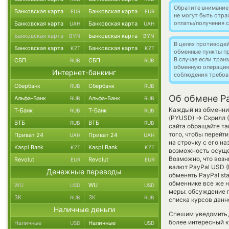
Обратите внимание
Банковская карта
Банковская карта
EUR
EUR
не могут быть отр
оплаты/получения с
Банковская карта
Банковская карта
UAH
UAH
Банковская карта
Банковская карта
BYN
BYN
В целях противоде
Банковская карта
Банковская карта
KZT
KZT
обменные пункты п
В случае если тра
СБП
СБП
RUB
RUB
обменную операци
Интернет-банкинг
соблюдения требов
Сбербанк
Сбербанк
RUB
RUB
Об обмене Pa
Альфа-Банк
Альфа-Банк
RUB
RUB
Каждый из обменник
Т-Банк
Т-Банк
RUB
RUB
→
(PYUSD)
Скрилл (
ВТБ
ВТБ
RUB
RUB
сайта обращайте та
того, чтобы перейт
Приват 24
Приват 24
UAH
UAH
на строчку с его н
Kaspi Bank
Kaspi Bank
KZT
KZT
возможность осуще
Возможно, что возн
Revolut
Revolut
EUR
EUR
валют PayPal USD 
Денежные переводы
обменять PayPal sta
обменнике все же 
WU
WU
USD
USD
меры: обсуждение 
ЗК
ЗК
RUB
RUB
списка курсов данн
Наличные деньги
Спешим уведомить,
более интересный 
Наличные
Наличные
USD
USD