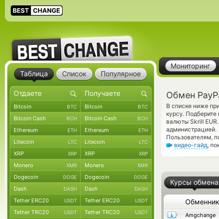
Мониторинг
Таблица
Список
Популярное
Обмен PayPa
В списке ниже пр
Bitcoin
Bitcoin
BTC
BTC
курсу. Подберите
Bitcoin Cash
Bitcoin Cash
BCH
BCH
валюты Skrill EUR
администрацией.
Ethereum
Ethereum
ETH
ETH
Пользователям, п
Litecoin
Litecoin
LTC
LTC
видео-гайд
, п
XRP
XRP
XRP
XRP
Monero
Monero
XMR
XMR
Dogecoin
Dogecoin
DOGE
DOGE
Курсы обмена
Dash
Dash
DASH
DASH
Tether ERC20
Tether ERC20
USDT
USDT
Обменни
Tether TRC20
Tether TRC20
USDT
USDT
Amgchange