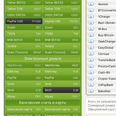
Tether BEP20
Tether BEP20
USDT
USDT
4esnok
Tether TON
Tether TON
USDT
USDT
BTCconverti
USDC ERC20
USDC ERC20
USDC
USDC
1Change
PayPal USD
PayPal USD
PYUSD
PYUSD
Best-Obmen
Zcash
Zcash
ZEC
ZEC
W-Box
TRON
TRON
TRX
TRX
Buy-Bitcoin
BNB BEP20
BNB BEP20
BNB
BNB
GeekChange
Solana
Solana
SOL
SOL
EasyGlobal
Gram (Toncoin)
Gram (Toncoin)
GRAM
GRAM
Сатоши
Электронные деньги
TransferBank
WebMoney
WebMoney
WMZ
WMZ
ProstovCash
ЮMoney
ЮMoney
RUB
RUB
Cash-Bit
PayPal
PayPal
USD
USD
Crypto-Trans
Volet
Volet
USD
USD
24PayBank
Skrill
Skrill
EUR
EUR
BaksMan
Alipay
Alipay
CNY
CNY
Всего по направле
Банковские счета и карты
Суммарный резерв
Банковская карта
Банковская карта
Официальный курс
USD
USD
Банковская карта
Банковская карта
RUB
RUB