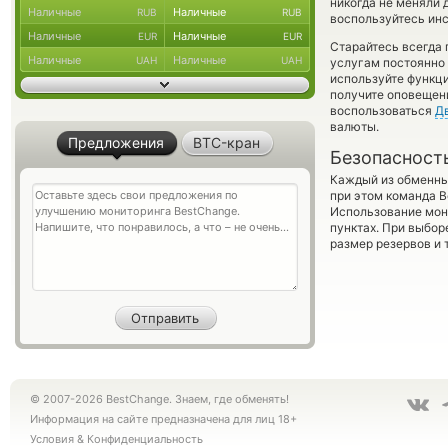
никогда не меняли 
Наличные
Наличные
RUB
RUB
воспользуйтесь инс
Наличные
Наличные
EUR
EUR
Старайтесь всегда
Наличные
Наличные
UAH
UAH
услугам постоянно
используйте функ
получите оповещени
воспользоваться
Д
валюты.
Предложения
BTC-кран
Безопасност
Каждый из обменны
при этом команда 
Использование мон
пунктах. При выбор
размер резервов и 
© 2007-2026 BestChange. Знаем, где обменять!
Информация на сайте предназначена для лиц 18+
Условия
&
Конфиденциальность