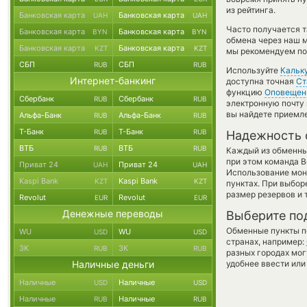
из рейтинга.
Банковская карта
Банковская карта
UAH
UAH
Часто получается т
Банковская карта
Банковская карта
BYN
BYN
обмена через наш м
Банковская карта
Банковская карта
KZT
KZT
мы рекомендуем пос
СБП
СБП
RUB
RUB
Используйте
Кальк
Интернет-банкинг
доступна точная
Ст
функцию
Оповещен
Сбербанк
Сбербанк
RUB
RUB
электронную почту 
вы найдете приемле
Альфа-Банк
Альфа-Банк
RUB
RUB
Т-Банк
Т-Банк
RUB
RUB
Надежность 
ВТБ
ВТБ
RUB
RUB
Каждый из обменны
при этом команда 
Приват 24
Приват 24
UAH
UAH
Использование мон
Kaspi Bank
Kaspi Bank
KZT
KZT
пунктах. При выбор
размер резервов и 
Revolut
Revolut
EUR
EUR
Денежные переводы
Выберите по
Обменные пункты по
WU
WU
USD
USD
странах, например:
ЗК
ЗК
RUB
RUB
разных городах мог
Наличные деньги
удобнее ввести или
Наличные
Наличные
USD
USD
Наличные
Наличные
RUB
RUB