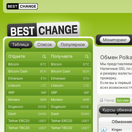
Мониторинг
Таблица
Список
Популярное
Обмен Polka
Мы представляем 
Bitcoin
Bitcoin
BTC
BTC
Наличные GEL по 
Bitcoin Cash
Bitcoin Cash
BCH
BCH
и резерву валюты
проверку.
Ethereum
Ethereum
ETH
ETH
Если вы в первый
Litecoin
Litecoin
LTC
LTC
всех возможностях
XRP
XRP
XRP
XRP
Monero
Monero
XMR
XMR
Город:
Батуми
Dogecoin
Dogecoin
DOGE
DOGE
Курсы обмена
Dash
Dash
DASH
DASH
Tether ERC20
Tether ERC20
USDT
USDT
Обменни
Tether TRC20
Tether TRC20
USDT
USDT
Kingex