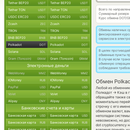
Tether BEP20
Tether BEP20
USDT
USDT
Всего по направлен
Tether TON
Tether TON
USDT
USDT
Суммарный резерв
USDC ERC20
USDC ERC20
USDC
USDC
Курс обмена
DOT/G
Zcash
Zcash
ZEC
ZEC
Обмены наличных с
TRON
TRON
TRX
TRX
фиксирования курс
BNB BEP20
BNB BEP20
BNB
BNB
сервисом в электр
Polkadot
Polkadot
DOT
DOT
В целях противоде
Solana
Solana
SOL
SOL
обменные пункты п
Gram (Toncoin)
Gram (Toncoin)
GRAM
GRAM
В случае если тра
обменную операци
Электронные деньги
соблюдения требов
WebMoney
WebMoney
WMZ
WMZ
ЮMoney
ЮMoney
RUB
RUB
Обмен Polkad
PayPal
PayPal
USD
USD
Любой из обменнико
→
Полкадот
Кэш в г
Volet
Volet
USD
USD
обращайте также св
Alipay
Alipay
CNY
CNY
моментально перейт
строчку с его имен
Банковские счета и карты
обменом валют, вам
Банковская карта
Банковская карта
неполадки системы
USD
USD
невозможно, но дос
Банковская карта
Банковская карта
RUB
RUB
dot cryptocurrency
Банковская карта
Банковская карта
вовремя принять н
EUR
EUR