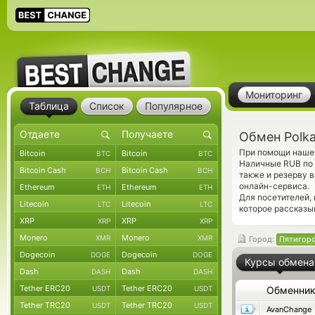
Мониторинг
Таблица
Список
Популярное
Обмен Polka
При помощи нашег
Bitcoin
Bitcoin
BTC
BTC
Наличные RUB по 
Bitcoin Cash
Bitcoin Cash
BCH
BCH
также и резерву 
онлайн-сервиса.
Ethereum
Ethereum
ETH
ETH
Для посетителей,
Litecoin
Litecoin
LTC
LTC
которое рассказыв
XRP
XRP
XRP
XRP
Monero
Monero
XMR
XMR
Город:
Пятигор
Dogecoin
Dogecoin
DOGE
DOGE
Курсы обмена
Dash
Dash
DASH
DASH
Tether ERC20
Tether ERC20
USDT
USDT
Обменни
Tether TRC20
Tether TRC20
USDT
USDT
AvanChange