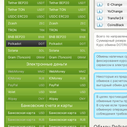
Tether BEP20
Tether BEP20
USDT
USDT
E-Change
Tether TON
Tether TON
USDT
USDT
YoChange
USDC ERC20
USDC ERC20
USDC
USDC
Transfer24
Zcash
Zcash
ZEC
ZEC
CoinsBlack
TRON
TRON
TRX
TRX
Всего по направлен
BNB BEP20
BNB BEP20
BNB
BNB
Суммарный резерв
Polkadot
Polkadot
DOT
DOT
Курс обмена
DOT/R
Solana
Solana
SOL
SOL
Обмены наличных с
Gram (Toncoin)
Gram (Toncoin)
GRAM
GRAM
фиксирования курс
Электронные деньги
сервисом в электр
WebMoney
WebMoney
WMZ
WMZ
Некоторые из пред
ЮMoney
ЮMoney
RUB
RUB
обменов с расчето
PayPal
PayPal
выгодный обмен дл
USD
USD
Volet
Volet
USD
USD
В целях противоде
Alipay
Alipay
CNY
CNY
обменные пункты п
Банковские счета и карты
В случае если тра
обменную операци
Банковская карта
Банковская карта
USD
USD
соблюдения требов
Банковская карта
Банковская карта
RUB
RUB
Обмен Polkad
Банковская карта
Банковская карта
EUR
EUR