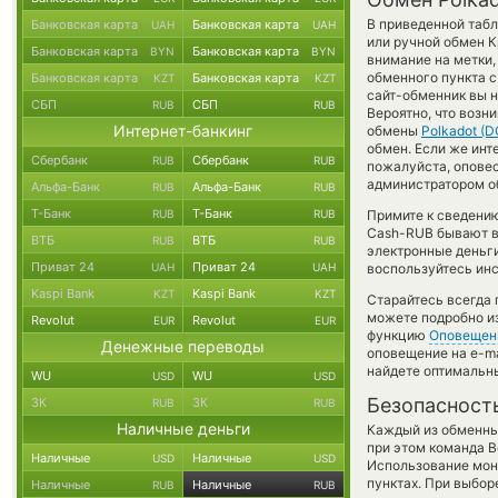
В приведенной таб
Банковская карта
Банковская карта
UAH
UAH
или ручной обмен 
Банковская карта
Банковская карта
BYN
BYN
внимание на метки,
обменного пункта с
Банковская карта
Банковская карта
KZT
KZT
сайт-обменник вы н
СБП
СБП
RUB
RUB
Вероятно, что возн
Интернет-банкинг
обмены
Polkadot (D
обмен. Если же инте
Сбербанк
Сбербанк
RUB
RUB
пожалуйста, опове
администратором об
Альфа-Банк
Альфа-Банк
RUB
RUB
Т-Банк
Т-Банк
RUB
RUB
Примите к сведению
Cash-RUB бывают вы
ВТБ
ВТБ
RUB
RUB
электронные деньг
Приват 24
Приват 24
UAH
UAH
воспользуйтесь инс
Kaspi Bank
Kaspi Bank
KZT
KZT
Старайтесь всегда
можете подробно и
Revolut
Revolut
EUR
EUR
функцию
Оповещен
Денежные переводы
оповещение на e-ma
найдете оптимальны
WU
WU
USD
USD
Безопасност
ЗК
ЗК
RUB
RUB
Наличные деньги
Каждый из обменны
при этом команда 
Наличные
Наличные
USD
USD
Использование мон
пунктах. При выбор
Наличные
Наличные
RUB
RUB