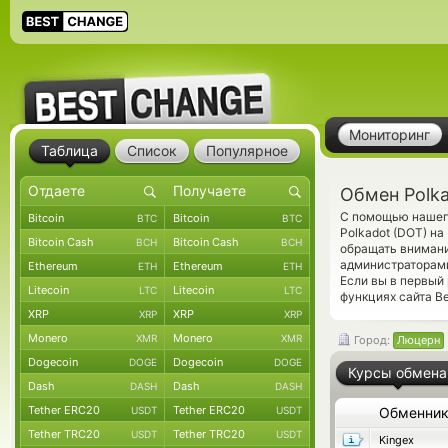
Мониторинг
Таблица
Список
Популярное
Обмен Polk
С помощью нашего
Bitcoin
Bitcoin
BTC
BTC
Polkadot (DOT) н
Bitcoin Cash
Bitcoin Cash
BCH
BCH
обращать внимани
администраторами
Ethereum
Ethereum
ETH
ETH
Если вы в первый
Litecoin
Litecoin
LTC
LTC
функциях сайта Be
XRP
XRP
XRP
XRP
Monero
Monero
XMR
XMR
Город:
Люцерн
Dogecoin
Dogecoin
DOGE
DOGE
Курсы обмена
Dash
Dash
DASH
DASH
Tether ERC20
Tether ERC20
USDT
USDT
Обменни
Tether TRC20
Tether TRC20
USDT
USDT
Kingex