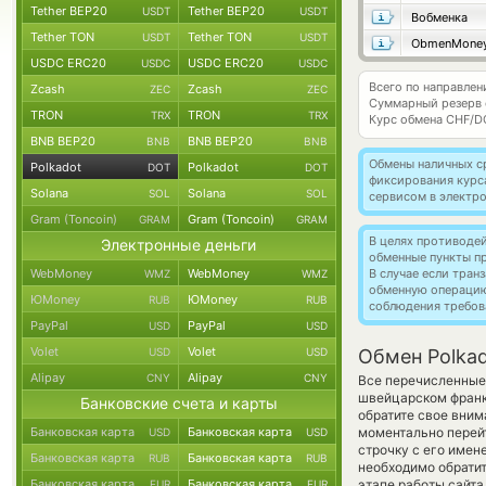
Tether BEP20
Tether BEP20
USDT
USDT
Вобменка
Tether TON
Tether TON
USDT
USDT
ObmenMone
USDC ERC20
USDC ERC20
USDC
USDC
Всего по направлен
Zcash
Zcash
ZEC
ZEC
Суммарный резерв
TRON
TRON
TRX
TRX
Курс обмена
CHF/D
BNB BEP20
BNB BEP20
BNB
BNB
Обмены наличных с
Polkadot
Polkadot
DOT
DOT
фиксирования курс
Solana
Solana
SOL
SOL
сервисом в электр
Gram (Toncoin)
Gram (Toncoin)
GRAM
GRAM
В целях противоде
Электронные деньги
обменные пункты п
WebMoney
WebMoney
В случае если тра
WMZ
WMZ
обменную операци
ЮMoney
ЮMoney
RUB
RUB
соблюдения требов
PayPal
PayPal
USD
USD
Volet
Volet
USD
USD
Обмен Polkad
Alipay
Alipay
CNY
CNY
Все перечисленные
швейцарском франк
Банковские счета и карты
обратите свое вним
Банковская карта
Банковская карта
моментально перейт
USD
USD
строчку с его имен
Банковская карта
Банковская карта
RUB
RUB
необходимо обратит
Банковская карта
Банковская карта
этапе работы сайт
EUR
EUR