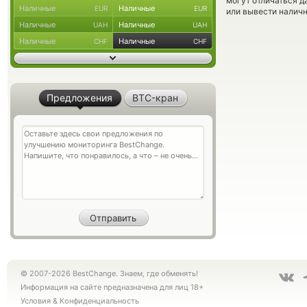
могут отличаться д
Наличные
Наличные
EUR
EUR
или вывести наличн
Наличные
Наличные
UAH
UAH
Наличные
Наличные
CHF
CHF
Предложения
BTC-кран
© 2007-2026 BestChange. Знаем, где обменять!
Информация на сайте предназначена для лиц 18+
Условия
&
Конфиденциальность