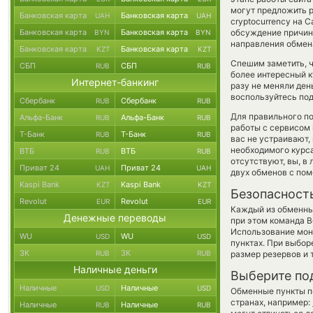
могут предложить р
Банковская карта
Банковская карта
UAH
UAH
cryptocurrency на 
Банковская карта
Банковская карта
обсуждение причины
BYN
BYN
направления обмен
Банковская карта
Банковская карта
KZT
KZT
Спешим заметить, ч
СБП
СБП
RUB
RUB
более интересный 
Интернет-банкинг
разу не меняли ден
воспользуйтесь под
Сбербанк
Сбербанк
RUB
RUB
Для правильного по
Альфа-Банк
Альфа-Банк
RUB
RUB
работы с сервисом 
Т-Банк
Т-Банк
RUB
RUB
вас не устраивают,
необходимого курса
ВТБ
ВТБ
RUB
RUB
отсутствуют, вы, в
Приват 24
Приват 24
UAH
UAH
двух обменов с по
Kaspi Bank
Kaspi Bank
KZT
KZT
Безопасност
Revolut
Revolut
EUR
EUR
Каждый из обменны
Денежные переводы
при этом команда 
Использование мон
WU
WU
USD
USD
пунктах. При выбор
ЗК
ЗК
RUB
RUB
размер резервов и 
Наличные деньги
Выберите по
Наличные
Наличные
USD
USD
Обменные пункты по
странах, например:
Наличные
Наличные
RUB
RUB