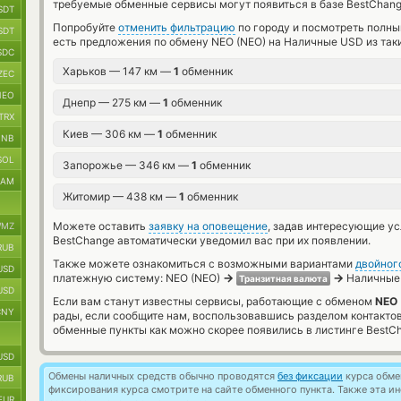
требуемые обменные сервисы могут появиться в базе BestChang
SDT
Попробуйте
отменить фильтрацию
по городу и посмотреть полны
SDT
есть предложения по обмену NEO (NEO) на Наличные USD из так
SDC
Харьков — 147 км —
1
обменник
ZEC
NEO
Днепр — 275 км —
1
обменник
TRX
Киев — 306 км —
1
обменник
BNB
SOL
Запорожье — 346 км —
1
обменник
RAM
Житомир — 438 км —
1
обменник
Можете оставить
заявку на оповещение
, задав интересующие у
MZ
BestChange автоматически уведомил вас при их появлении.
RUB
Также можете ознакомиться с возможными вариантами
двойног
USD
→
→
платежную систему: NEO (NEO)
Наличные
Транзитная валюта
USD
Если вам станут известны сервисы, работающие с обменом
NEO 
CNY
рады, если сообщите нам, воспользовавшись разделом контакто
обменные пункты как можно скорее появились в листинге BestC
USD
Обмены наличных средств обычно проводятся
без фиксации
курса обмен
RUB
фиксирования курса смотрите на сайте обменного пункта. Также эта 
EUR