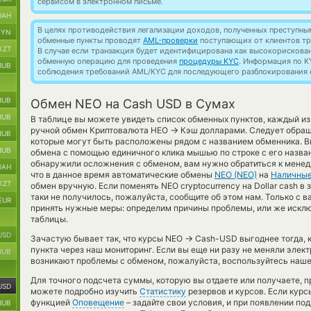
сервисом в электронном письме.
UAH
В целях противодействия легализации доходов, полученных преступны
BYN
обменные пункты проводят
AML-проверки
поступающих от клиентов тр
KZT
В случае если транзакция будет идентифицирована как высокорискова
обменную операцию для проведения
процедуры KYC
. Информация по K
RUB
соблюдения требований AML/KYC для последующего разблокирования с
RUB
Обмен NEO на Cash USD в Сумах
RUB
В таблице вы можете увидеть список обменных пунктов, каждый из
→
ручной обмен Криптовалюта НЕО
Кэш долларами. Следует обращ
RUB
которые могут быть расположены рядом с названием обменника. В
RUB
обмена с помощью единичного клика мышью по строке с его назван
обнаружили осложнения с обменом, вам нужно обратиться к менед
UAH
что в данное время автоматические обмены
NEO (NEO)
на
Наличны
KZT
обмен вручную. Если поменять NEO cryptocurrency на Dollar cash 
таки не получилось, пожалуйста, сообщите об этом нам. Только 
EUR
принять нужные меры: определим причины проблемы, или же искл
таблицы.
USD
→
Зачастую бывает так, что курсы NEO
Cash-USD выгоднее тогда, к
пункта через наш мониторинг. Если вы еще ни разу не меняли элек
RUB
возникают проблемы с обменом, пожалуйста, воспользуйтесь наше
Для точного подсчета суммы, которую вы отдаете или получаете, 
USD
можете подробно изучить
Статистику
резервов и курсов. Если курс
функцией
Оповещение
– задайте свои условия, и при появлении п
RUB