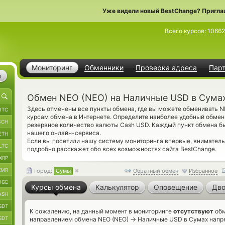
Уже видели новый BestChange? Пригла
Всего курсов:
1066
Мониторинг
Обменники
Проверка адреса
Пар
е
Обмен NEO (NEO) на Наличные USD в Сума
Здесь отмечены все пункты обмена, где вы можете обменивать 
BTC
курсам обмена в Интернете. Определите наиболее удобный обмен
BCH
резервное количество валюты Cash USD. Каждый пункт обмена б
нашего онлайн-сервиса.
ETH
Если вы посетили нашу систему мониторинга впервые, внимател
LTC
подробно расскажет обо всех возможностях сайта BestChange.
XRP
XMR
Город:
Сумы
Обратный обмен
Избранное
OGE
Курсы обмена
Калькулятор
Оповещение
Дво
ASH
SDT
К сожалению, на данный момент в мониторинге
отсутствуют
обм
SDT
→
направлением обмена NEO (NEO)
Наличные USD в Сумах напрям