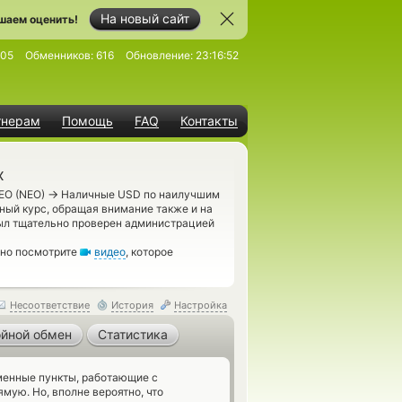
На новый сайт
шаем оценить!
205
Обменников:
616
Обновление:
23:16:52
тнерам
Помощь
FAQ
Контакты
х
→
NEO (NEO)
Наличные USD по наилучшим
ный курс, обращая внимание также и на
ыл тщательно проверен администрацией
ьно посмотрите
видео
, которое
Несоответствие
История
Настройка
йной обмен
Статистика
енные пункты, работающие с
ую. Но, вполне вероятно, что