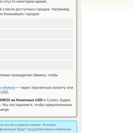
e спустя некоторое время.
й список доступных городов. Например,
их ближайших городов:
словия проведения обмена, чтобы
о обмена
— через транзитную валюту или
 USD.
(NEO) на Наличные USD
в Сумах, будем
в. Мы постараемся, чтобы предложенные
hange.
а после создания заявки. Условия
информация будет продублирована обменным