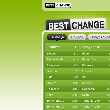
Таблица
Список
Популярно
Bitcoin
Bitcoin
BTC
Bitcoin Cash
Bitcoin Cash
BCH
Ethereum
Ethereum
ETH
Litecoin
Litecoin
LTC
XRP
XRP
XRP
Monero
Monero
XMR
Dogecoin
Dogecoin
DOGE
D
Dash
Dash
DASH
D
Tether ERC20
Tether ERC20
USDT
U
Tether TRC20
Tether TRC20
USDT
U