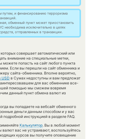
м путем, и финансированию терроризма
анзакций.
нная, обменный пункт может приостановить
YC необходима исключительно в целях
редств, отправленных в транзакции.
 которых совершает автоматический или
ать внимание на специальные метки,
ы можете попасть на сайт любого пункта
ием. Если вы перешли на сайт обменника и
жеру сайта-обменника. Вполне вероятно,
е USD
в Сумах недоступны и вам предложат
в заинтересовавшем для вас обменнике все-
с вашей помощью мы сможем вовремя
ючим данный пункт обмена валют из
огда вы попадаете на вебсайт обменного
тронные деньги данным способом и у вас
й подробной инструкцией в разделе FAQ.
применяйте
Калькулятор
. Вы в любой момент
ы валют вас не устраивают, воспользуйтесь
одходящих курсов вы получите оповещение