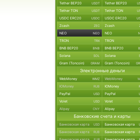
Tether BEP20
Tether BEP20
USDT
U
Tether TON
Tether TON
USDT
U
USDC ERC20
USDC ERC20
USDC
U
Zcash
Zcash
ZEC
NEO
NEO
NEO
TRON
TRON
TRX
BNB BEP20
BNB BEP20
BNB
Solana
Solana
SOL
Gram (Toncoin)
Gram (Toncoin)
GRAM
G
Электронные деньги
WebMoney
WebMoney
WMZ
W
ЮMoney
ЮMoney
RUB
PayPal
PayPal
USD
Volet
Volet
USD
Alipay
Alipay
CNY
Банковские счета и карты
Банковская карта
Банковская карта
USD
Банковская карта
Банковская карта
RUB
Банковская карта
Банковская карта
EUR