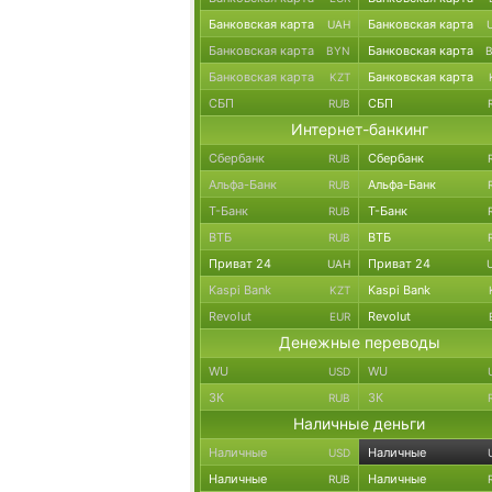
Банковская карта
Банковская карта
UAH
Банковская карта
Банковская карта
BYN
Банковская карта
Банковская карта
KZT
СБП
СБП
RUB
Интернет-банкинг
Сбербанк
Сбербанк
RUB
Альфа-Банк
Альфа-Банк
RUB
Т-Банк
Т-Банк
RUB
ВТБ
ВТБ
RUB
Приват 24
Приват 24
UAH
Kaspi Bank
Kaspi Bank
KZT
Revolut
Revolut
EUR
Денежные переводы
WU
WU
USD
ЗК
ЗК
RUB
Наличные деньги
Наличные
Наличные
USD
Наличные
Наличные
RUB