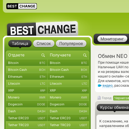
Мониторинг
Таблица
Список
Популярное
Обмен NEO 
При помощи нашег
Bitcoin
Bitcoin
BTC
BTC
Наличные UAH по 
Bitcoin Cash
Bitcoin Cash
BCH
BCH
и на резервы вал
нашего онлайн-се
Ethereum
Ethereum
ETH
ETH
Для клиентов, ко
Litecoin
Litecoin
LTC
LTC
видео
, расска
XRP
XRP
XRP
XRP
Monero
Monero
XMR
XMR
Город:
Черниго
Dogecoin
Dogecoin
DOGE
DOGE
Курсы обмена
Dash
Dash
DASH
DASH
Tether ERC20
Tether ERC20
USDT
USDT
К сожалению, на
Tether TRC20
Tether TRC20
USDT
USDT
направлением о