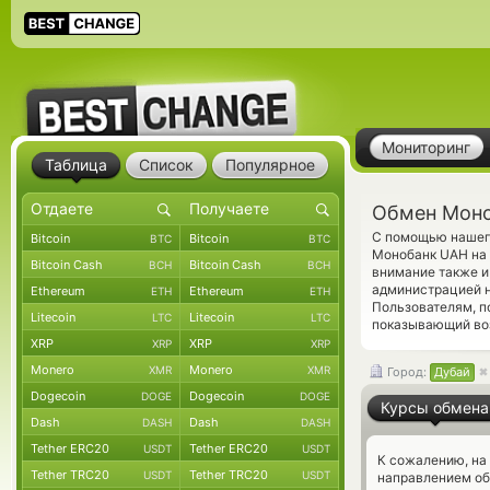
Мониторинг
Таблица
Список
Популярное
Обмен Моно
С помощью нашего
Bitcoin
Bitcoin
BTC
BTC
Монобанк UAH на 
Bitcoin Cash
Bitcoin Cash
BCH
BCH
внимание также и
администрацией н
Ethereum
Ethereum
ETH
ETH
Пользователям, 
Litecoin
Litecoin
LTC
LTC
показывающий во
XRP
XRP
XRP
XRP
Monero
Monero
XMR
XMR
Город:
Дубай
Dogecoin
Dogecoin
DOGE
DOGE
Курсы обмена
Dash
Dash
DASH
DASH
Tether ERC20
Tether ERC20
USDT
USDT
К сожалению, на
Tether TRC20
Tether TRC20
USDT
USDT
направлением о