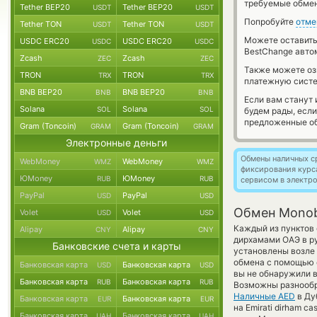
требуемые обмен
Tether BEP20
Tether BEP20
USDT
USDT
Попробуйте
отме
Tether TON
Tether TON
USDT
USDT
Можете оставит
USDC ERC20
USDC ERC20
USDC
USDC
BestChange авто
Zcash
Zcash
ZEC
ZEC
Также можете о
TRON
TRON
TRX
TRX
платежную сист
BNB BEP20
BNB BEP20
BNB
BNB
Если вам станут
Solana
Solana
SOL
SOL
будем рады, есл
предложенные об
Gram (Toncoin)
Gram (Toncoin)
GRAM
GRAM
Электронные деньги
Обмены наличных с
WebMoney
WebMoney
WMZ
WMZ
фиксирования курс
ЮMoney
ЮMoney
RUB
RUB
сервисом в электр
PayPal
PayPal
USD
USD
Обмен Monob
Volet
Volet
USD
USD
Каждый из пунктов 
Alipay
Alipay
CNY
CNY
дирхамами ОАЭ в р
Банковские счета и карты
установлены возле 
обмена с помощью е
Банковская карта
Банковская карта
USD
USD
вы не обнаружили в
Банковская карта
Банковская карта
RUB
RUB
Возможны разнообр
Наличные AED
в Ду
Банковская карта
Банковская карта
EUR
EUR
на Emirati dirham 
Банковская карта
Банковская карта
UAH
UAH