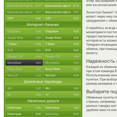
этом. Мы вовремя 
или же исключение 
Банковская карта
Банковская карта
BYN
BYN
Банковская карта
Банковская карта
Зачастую бывает т
KZT
KZT
валют через наш се
СБП
СБП
RUB
RUB
затруднения с обме
Интернет-банкинг
Старайтесь всегда
Сбербанк
Сбербанк
RUB
RUB
мониторинге посто
предоставленные н
Альфа-Банк
Альфа-Банк
RUB
RUB
которой есть возмо
Т-Банк
Т-Банк
RUB
RUB
Telegram оповещени
обмена, при помощ
ВТБ
ВТБ
RUB
RUB
валюту.
Приват 24
Приват 24
UAH
UAH
Надежность 
Монобанк
Монобанк
UAH
UAH
Каждый из обменны
Kaspi Bank
Kaspi Bank
KZT
KZT
при этом команда 
Использование мон
Revolut
Revolut
EUR
EUR
пунктах. При выбор
Денежные переводы
размер резервов и 
WU
WU
USD
USD
Выберите по
ЗК
ЗК
RUB
RUB
Обменные пункты по
Наличные деньги
странах, например:
разных городах мог
Наличные
Наличные
USD
USD
удобнее ввести или
Наличные
Наличные
RUB
RUB