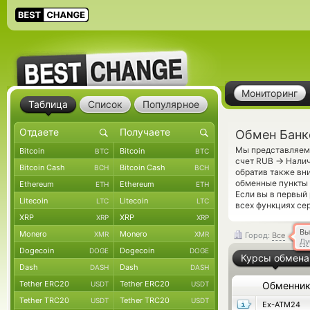
Мониторинг
Таблица
Список
Популярное
Обмен Банк
Мы представляем 
Bitcoin
Bitcoin
BTC
BTC
→
счет RUB
Налич
Bitcoin Cash
Bitcoin Cash
BCH
BCH
обратив также вн
обменные пункты 
Ethereum
Ethereum
ETH
ETH
Если вы в первый
Litecoin
Litecoin
LTC
LTC
всех функциях сер
XRP
XRP
XRP
XRP
Вы
Monero
Monero
XMR
XMR
Город:
Все
Ду
Dogecoin
Dogecoin
DOGE
DOGE
Курсы обмена
Dash
Dash
DASH
DASH
Tether ERC20
Tether ERC20
USDT
USDT
Обменни
Tether TRC20
Tether TRC20
USDT
USDT
Ex-ATM24