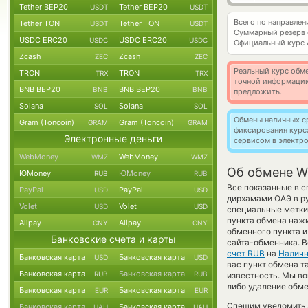
Tether BEP20
Tether BEP20
USDT
USDT
Всего по направле
Tether TON
Tether TON
USDT
USDT
Суммарный резерв
USDC ERC20
USDC ERC20
USDC
USDC
Официальный курс
Zcash
Zcash
ZEC
ZEC
Реальный курс обме
TRON
TRON
TRX
TRX
точной информации
BNB BEP20
BNB BEP20
BNB
BNB
предложить.
Solana
Solana
SOL
SOL
Обмены наличных с
Gram (Toncoin)
Gram (Toncoin)
GRAM
GRAM
фиксирования курс
Электронные деньги
сервисом в электр
WebMoney
WebMoney
WMZ
WMZ
Об обмене Wi
ЮMoney
ЮMoney
RUB
RUB
Все показанные в 
PayPal
PayPal
USD
USD
дирхамами ОАЭ в р
Volet
Volet
USD
USD
специальные метки,
пункта обмена нажм
Alipay
Alipay
CNY
CNY
обменного пункта и
Банковские счета и карты
сайта-обменника. В
счет RUB
на
Налич
Банковская карта
Банковская карта
USD
USD
вас пункт обмена так
Банковская карта
Банковская карта
RUB
RUB
известность. Мы в
либо удаление обме
Банковская карта
Банковская карта
EUR
EUR
Спешим уведомить,
Банковская карта
Банковская карта
UAH
UAH