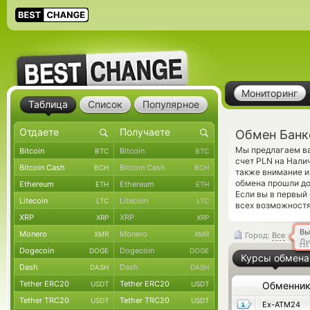
Мониторинг
Таблица
Список
Популярное
Обмен Банк
Мы предлагаем ва
Bitcoin
Bitcoin
BTC
BTC
счет PLN на Нали
Bitcoin Cash
Bitcoin Cash
BCH
BCH
также внимание и
обмена прошли до
Ethereum
Ethereum
ETH
ETH
Если вы в первый
Litecoin
Litecoin
LTC
LTC
всех возможностях
XRP
XRP
XRP
XRP
Вы
Monero
Monero
XMR
XMR
Город:
Все
Ду
Dogecoin
Dogecoin
DOGE
DOGE
Курсы обмена
Dash
Dash
DASH
DASH
Tether ERC20
Tether ERC20
USDT
USDT
Обменни
Tether TRC20
Tether TRC20
USDT
USDT
Ex-ATM24