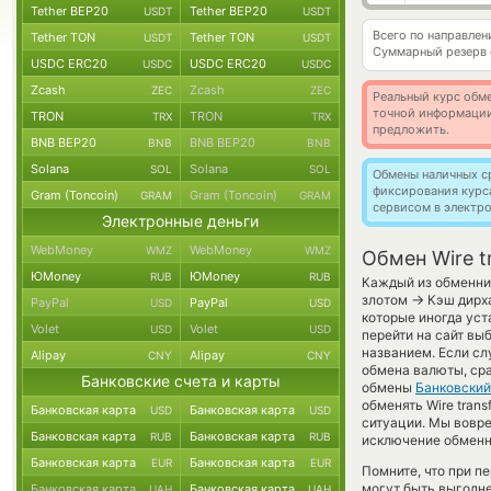
Tether BEP20
Tether BEP20
USDT
USDT
Всего по направле
Tether TON
Tether TON
USDT
USDT
Суммарный резерв
USDC ERC20
USDC ERC20
USDC
USDC
Zcash
Zcash
ZEC
ZEC
Реальный курс обме
точной информации
TRON
TRON
TRX
TRX
предложить.
BNB BEP20
BNB BEP20
BNB
BNB
Solana
Solana
SOL
SOL
Обмены наличных с
фиксирования курс
Gram (Toncoin)
Gram (Toncoin)
GRAM
GRAM
сервисом в электр
Электронные деньги
WebMoney
WebMoney
WMZ
WMZ
Обмен Wire t
ЮMoney
ЮMoney
RUB
RUB
Каждый из обменник
→
злотом
Кэш дирха
PayPal
PayPal
USD
USD
которые иногда уст
Volet
Volet
USD
USD
перейти на сайт вы
названием. Если сл
Alipay
Alipay
CNY
CNY
обмена валюты, сра
Банковские счета и карты
обмены
Банковский
обменять Wire transf
Банковская карта
Банковская карта
USD
USD
ситуации. Мы вовр
Банковская карта
Банковская карта
RUB
RUB
исключение обменно
Банковская карта
Банковская карта
EUR
EUR
Помните, что при п
могут быть выгодне
Банковская карта
Банковская карта
UAH
UAH