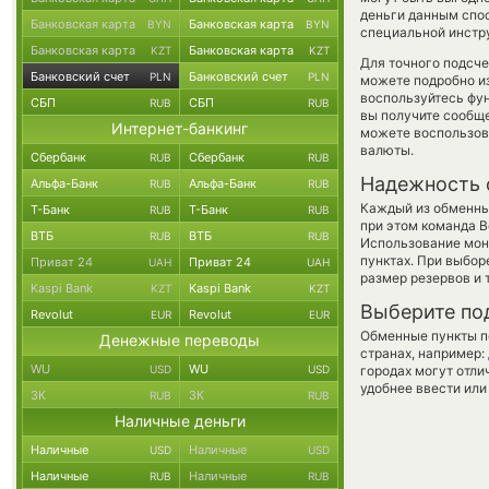
деньги данным спос
Банковская карта
Банковская карта
BYN
BYN
специальной инстру
Банковская карта
Банковская карта
KZT
KZT
Для точного подсче
Банковский счет
Банковский счет
PLN
PLN
можете подробно и
воспользуйтесь фу
СБП
СБП
RUB
RUB
вы получите сообще
Интернет-банкинг
можете воспользо
валюты.
Сбербанк
Сбербанк
RUB
RUB
Надежность 
Альфа-Банк
Альфа-Банк
RUB
RUB
Каждый из обменны
Т-Банк
Т-Банк
RUB
RUB
при этом команда 
ВТБ
ВТБ
RUB
RUB
Использование мон
пунктах. При выбор
Приват 24
Приват 24
UAH
UAH
размер резервов и 
Kaspi Bank
Kaspi Bank
KZT
KZT
Выберите по
Revolut
Revolut
EUR
EUR
Обменные пункты по
Денежные переводы
странах, например:
WU
WU
USD
USD
городах могут отли
удобнее ввести или
ЗК
ЗК
RUB
RUB
Наличные деньги
Наличные
Наличные
USD
USD
Наличные
Наличные
RUB
RUB