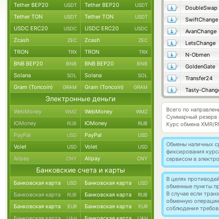
Tether BEP20
Tether BEP20
USDT
USDT
DoubleSwap
Tether TON
Tether TON
USDT
USDT
SwiftChange
USDC ERC20
USDC ERC20
USDC
USDC
AvanChange
Zcash
Zcash
ZEC
ZEC
LetsChange
TRON
TRON
TRX
TRX
N-Obmen
BNB BEP20
BNB BEP20
BNB
BNB
GoldenGate
Solana
Solana
SOL
SOL
Transfer24
Gram (Toncoin)
Gram (Toncoin)
GRAM
GRAM
Tasty-Chang
Электронные деньги
Всего по направле
WebMoney
WebMoney
WMZ
WMZ
Суммарный резерв
ЮMoney
ЮMoney
RUB
RUB
Курс обмена
XMR/R
PayPal
PayPal
USD
USD
Обмены наличных с
Volet
Volet
USD
USD
фиксирования курс
Alipay
Alipay
CNY
CNY
сервисом в электр
Банковские счета и карты
В целях противоде
Банковская карта
Банковская карта
USD
USD
обменные пункты п
В случае если тра
Банковская карта
Банковская карта
RUB
RUB
обменную операци
Банковская карта
Банковская карта
EUR
EUR
соблюдения требов
Банковская карта
Банковская карта
UAH
UAH