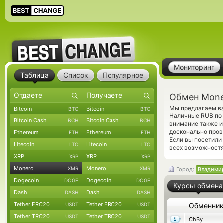
Мониторинг
Таблица
Список
Популярное
Обмен Mone
Мы предлагаем ва
Bitcoin
Bitcoin
BTC
BTC
Наличные RUB по 
Bitcoin Cash
Bitcoin Cash
BCH
BCH
внимание также и
досконально пров
Ethereum
Ethereum
ETH
ETH
Если вы посетили
Litecoin
Litecoin
LTC
LTC
всех возможностя
XRP
XRP
XRP
XRP
Monero
Monero
XMR
XMR
Город:
Владими
Dogecoin
Dogecoin
DOGE
DOGE
Курсы обмена
Dash
Dash
DASH
DASH
Tether ERC20
Tether ERC20
USDT
USDT
Обменни
Tether TRC20
Tether TRC20
USDT
USDT
ChBy