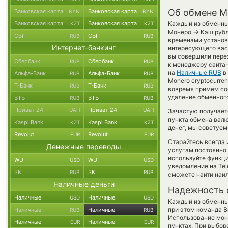
Об обмене M
Банковская карта
Банковская карта
BYN
BYN
Банковская карта
Банковская карта
Каждый из обменных
KZT
KZT
→
Монеро
Кэш рубл
СБП
СБП
RUB
RUB
временами установл
Интернет-банкинг
интересующего вас 
вы совершили перех
Сбербанк
Сбербанк
RUB
RUB
к менеджеру сайта
на
Наличные RUB
в
Альфа-Банк
Альфа-Банк
RUB
RUB
Monero cryptocurre
Т-Банк
Т-Банк
RUB
RUB
вовремя примем со
удаление обменного
ВТБ
ВТБ
RUB
RUB
Приват 24
Приват 24
UAH
UAH
Зачастую получает
пункта обмена валю
Kaspi Bank
Kaspi Bank
KZT
KZT
денег, мы советуем
Revolut
Revolut
EUR
EUR
Старайтесь всегда
Денежные переводы
услугам постоянно
используйте функ
WU
WU
USD
USD
уведомление на Tel
ЗК
ЗК
RUB
RUB
сможете найти наил
Наличные деньги
Надежность 
Наличные
Наличные
USD
USD
Каждый из обменны
при этом команда 
Наличные
Наличные
RUB
RUB
Использование мон
Наличные
Наличные
EUR
EUR
пунктах. При выбор