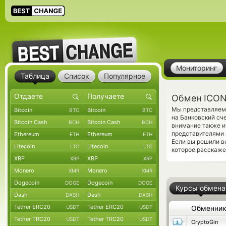
Мониторинг
Таблица
Список
Популярное
Обмен ICON
Мы представляем 
Bitcoin
Bitcoin
BTC
BTC
на Банковский сч
Bitcoin Cash
Bitcoin Cash
BCH
BCH
внимание также и
представителями 
Ethereum
Ethereum
ETH
ETH
Если вы решили в
Litecoin
Litecoin
LTC
LTC
которое расскаже
XRP
XRP
XRP
XRP
Monero
Monero
XMR
XMR
Dogecoin
Dogecoin
DOGE
DOGE
Курсы обмена
Dash
Dash
DASH
DASH
Tether ERC20
Tether ERC20
USDT
USDT
Обменни
Tether TRC20
Tether TRC20
USDT
USDT
CryptoGin