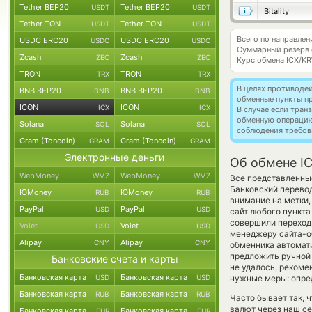
Tether BEP20
Tether BEP20
USDT
USDT
Bitality
Tether TON
Tether TON
USDT
USDT
Всего по направлен
USDC ERC20
USDC ERC20
USDC
USDC
Суммарный резерв
Zcash
Zcash
ZEC
ZEC
Курс обмена
ICX/K
TRON
TRON
TRX
TRX
В целях противоде
BNB BEP20
BNB BEP20
BNB
BNB
обменные пункты п
ICON
ICON
ICX
ICX
В случае если тра
обменную операци
Solana
Solana
SOL
SOL
соблюдения требов
Gram (Toncoin)
Gram (Toncoin)
GRAM
GRAM
Электронные деньги
Об обмене IC
WebMoney
WebMoney
WMZ
WMZ
Все представленны
Банковский перево
ЮMoney
ЮMoney
RUB
RUB
внимание на метки,
PayPal
PayPal
USD
USD
сайт любого пункта
совершили переход 
Volet
Volet
USD
USD
менеджеру сайта-об
Alipay
Alipay
CNY
CNY
обменника автомат
предложить ручной о
Банковские счета и карты
не удалось, рекоме
Банковская карта
Банковская карта
USD
USD
нужные меры: опред
Банковская карта
Банковская карта
RUB
RUB
Часто бывает так, 
валют через наш се
Банковская карта
Банковская карта
EUR
EUR